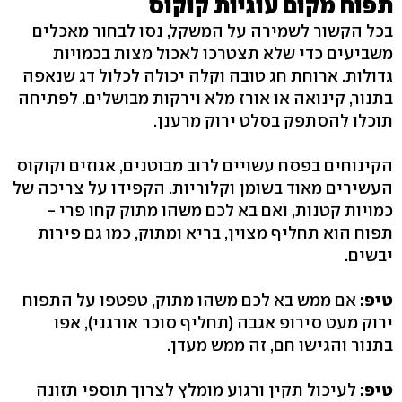
תפוח מקום עוגיות קוקוס
בכל הקשור לשמירה על המשקל, נסו לבחור מאכלים
משביעים כדי שלא תצטרכו לאכול מצות בכמויות
גדולות. ארוחת חג טובה וקלה יכולה לכלול דג שנאפה
בתנור, קינואה או אורז מלא וירקות מבושלים. לפתיחה
תוכלו להסתפק בסלט ירוק מרענן.
הקינוחים בפסח עשויים לרוב מבוטנים, אגוזים וקוקוס
העשירים מאוד בשומן וקלוריות. הקפידו על צריכה של
כמויות קטנות, ואם בא לכם משהו מתוק קחו פרי -
תפוח הוא תחליף מצוין, בריא ומתוק, כמו גם פירות
יבשים.
טיפ:
אם ממש בא לכם משהו מתוק, טפטפו על התפוח
ירוק מעט סירופ אגבה (תחליף סוכר אורגני), אפו
בתנור והגישו חם, זה ממש מעדן.
טיפ:
לעיכול תקין ורגוע מומלץ לצרוך תוספי תזונה