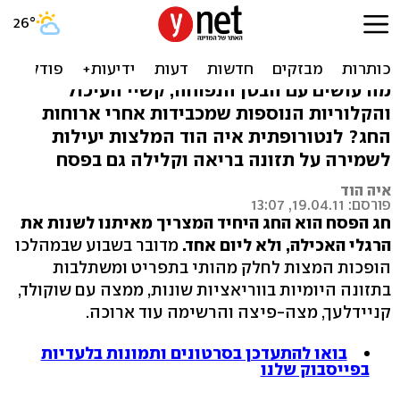
תה ותפוח: איך להקל על קשיי
העיכול בחג
מה עושים עם הבטן הנפוחה, קשיי העיכול
והקלוריות הנוספות שמכבידות אחרי ארוחות
החג? לנטורופתית איה הוד המלצות יעילות
לשמירה על תזונה בריאה וקלילה גם בפסח
איה הוד
פורסם: 19.04.11, 13:07
חג הפסח הוא החג היחיד המצריך מאיתנו לשנות את
הרגלי האכילה, ולא ליום אחד.
מדובר בשבוע שבמהלכו
הופכות המצות לחלק מהותי בתפריט ומשתלבות
בתזונה היומיות בווריאציות שונות, ממצה עם שוקולד,
קניידלעך, מצה-פיצה והרשימה עוד ארוכה.
בואו להתעדכן בסרטונים ותמונות בלעדיות
בפייסבוק שלנו