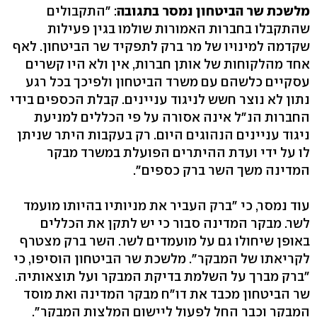
מלשכת שר הביטחון נמסר בתגובה
: "התקבולים
שהתקבלו בחברות האמורות שולמו בגין פעילות
שקדמה למינויו של מר ברק לתפקיד שר הביטחון. לאף
אחד מהלקוחות של אותן חברות, אין ולא היו קשרים
עסקיים כלשהם עם משרד הביטחון ולפיכך בכל רגע
נתון לא נוצר חשש לניגוד עניינים. קבלת הכספים בידי
החברות הנ"ל אינה אסורה על פי הכללים למניעת
ניגוד עניינים הנהוגים היום. רק בעקבות היתר שניתן
לו על ידי ועדת ההיתרים הפועלת במשרד מבקר
המדינה משך השר ברק כספים".
עוד נמסר, כי "ברק העביר את מניותיו בהיותו מועמד
לשר. מבקר המדינה סבור כי יש לתקן את הכללים
באופן שיחולו גם על מועמדים לשר. השר ברק מצטרף
לקריאתו של המבקר". מלשכת שר הביטחון הוסיפו, כי
"ברק מברך על השלמת בדיקת המבקר ועל תוצאותיה.
שר הביטחון מכבד את דו"ח מבקר המדינה ואת מוסד
המבקר וכבר החל לפעול ליישום המלצות המבקר".