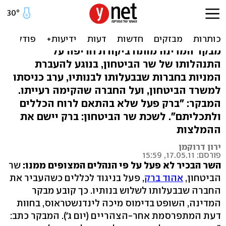
המבקר על "ברק בע"מ": חרג
מנורמות ציבוריות
מבקר המדינה מותח ביקורת חריפה על
התנהלותו של שר הביטחון, בנוגע להעברת
המניות בחברות שבבעלותו לבנותיו, ערב כניסתו
למשרד הביטחון, ועל החברה שהקימה רעייתו.
המבקר: "ברק פעל שלא בהתאם לרוח הכללים
ולתכליתם". לשכת שר הביטחון: ברק יישם את
ההמלצות
ירון דרוקמן
פורסם: 17.05.11, 15:59
השר הבכיר לא פעל על פי הנהלים המצופים ממנו:
שר
הביטחון,
אהוד ברק
, פעל בניגוד לכללים כשהעביר את
החברה שבבעלותו לשלוש בנותיו. כך קובע מבקר
המדינה, השופט בדימוס מיכה לינדנשטראוס, בחוות
דעת המתפרסמת אחר-הצהריים (יום ג'). המבקר כתב: