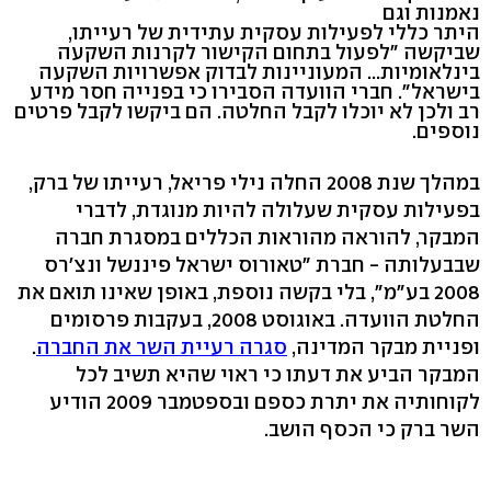
נאמנות וגם
היתר כללי לפעילות עסקית עתידית של רעייתו,
שביקשה "לפעול בתחום הקישור לקרנות השקעה
בינלאומיות... המעוניינות לבדוק אפשרויות השקעה
בישראל". חברי הוועדה הסבירו כי בפנייה חסר מידע
רב ולכן לא יוכלו לקבל החלטה. הם ביקשו לקבל פרטים
נוספים.
במהלך שנת 2008 החלה נילי פריאל, רעייתו של ברק,
בפעילות עסקית שעלולה להיות מנוגדת, לדברי
המבקר, להוראה מהוראות הכללים במסגרת חברה
שבבעלותה - חברת "טאורוס ישראל פיננשל ונצ'רס
2008 בע"מ", בלי בקשה נוספת, באופן שאינו תואם את
החלטת הוועדה. באוגוסט 2008, בעקבות פרסומים
ופניית מבקר המדינה,
סגרה רעיית השר את החברה
.
המבקר הביע את דעתו כי ראוי שהיא תשיב לכל
לקוחותיה את יתרת כספם ובספטמבר 2009 הודיע
השר ברק כי הכסף הושב.