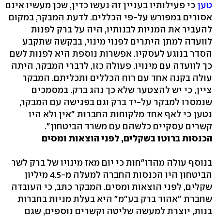
טען
כי פעילותיו בעניין זה נעשו כדין, שכן מעשיו אינם
אסורים במפורש על-פי הכללים. לדעת המבקר, במקום
להעביר את המניות לבנותיו, היה על ברק לפנות
לוועדה למתן היתרים לפנוי מינוי, בבקשה שתקבע
הסדר בנוגע לעסקיו. אפשרות נוספת היא לפנות לשם
כך לוועדה עם מינויו. פעולה כזו, לדברי המבקר, היתה
עולה בקנה אחד עם רוח הכללים ותכליתם. המבקר
ציין, כי יש להצטער שלא כך נהג ברק. במסמכים
שנמסרו למבקר על-יד ברק וגם בפגישה עם המבקר,
נטען כי לאף אחד מלקוחות החברות "אין ולא היו
קשרים עסקיים כלשהם עם משרד הביטחון".
הכנסות ברוטו בשקלים, לפני הוצאות ומסים
בנוסף עולה מהדו"חות כי יום מאז מינויו של ברק לשר
הביטחון היו הכנסות החברה למעלה מ-4.5 מיליון
שקלים, לפני הוצאות ומסים. המבקר כתב, כי העובדה
שחברת "אהוד ברק בע"מ" היא בעלת מניות בחברות
בנות, יוצרת למעשה שליטה וקשרים נוספים, שגם