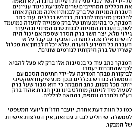
על-ידי השר לגבי פעילות רעייתו בחברה, לא תאמה
את הכללים המחייבים שרים למניעת ניגוד עניינים.
העברת המניות של ברק לבנותיו אינה מנתקת אותו
לחלוטין מזיקתו לחברות, כנדרש בכללים. עוד כתב
המבקר, כי בהימנעותו של ברק מפנייה לוועדה כמועמד
לשר, בהעברת המניות לבנות טרם המינוי ובהיעדר
גילוי מלא, יצר השר ברק הסדר שספק אם יכול היה
להשיגו אילו פנה לוועדה. המבקר גם קבל על אי
העברת כל המידע לוועדה, שלא יכלה לבחון את מכלול
קשריו של ברק וזיקותיו לגורמים שונים".
המבקר כתב עוד, כי בנסיבות אלו ברק לא פעל להביא
לכך שהחברות יעמדו
לביקורת מבקר המדינה על-ידי חתימת הסכם עם
הממשלה כנדרש בכללים ובכך מנע פיקוח אפקטיבי
יותר. מכל מקום, כתב המבקר, כי הוא סבור שעל ברק
לפעול מיד לניתוק מוחלט בינו ובין חברת אהוד ברק
בע"מ ולחברה נוספת, בהתאם לכללים.
כמו כל חוות דעת אחרת, יועבר הדו"ח ליועץ המשפטי
לממשלה, שיחליט לגביו. עם זאת, אין המלצות אישיות
של המבקר.