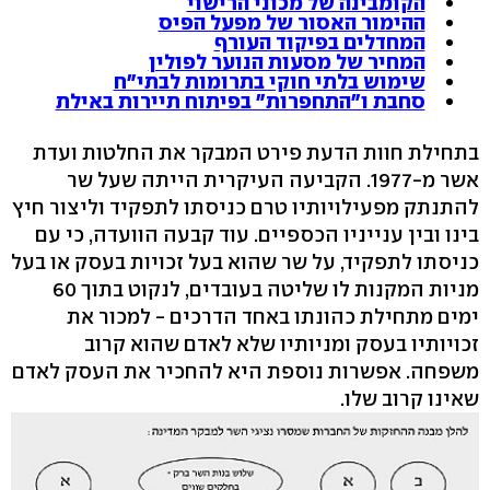
הקומבינה של מכוני הרישוי
ההימור האסור של מפעל הפיס
המחדלים בפיקוד העורף
המחיר של מסעות הנוער לפולין
שימוש בלתי חוקי בתרומות לבתי"ח
סחבת ו"התחפרות" בפיתוח תיירות באילת
בתחילת חוות הדעת פירט המבקר את החלטות ועדת
אשר מ-1977. הקביעה העיקרית הייתה שעל שר
להתנתק מפעילויותיו טרם כניסתו לתפקיד וליצור חיץ
בינו ובין ענייניו הכספיים. עוד קבעה הוועדה, כי עם
כניסתו לתפקיד, על שר שהוא בעל זכויות בעסק או בעל
מניות המקנות לו שליטה בעובדים, לנקוט בתוך 60
ימים מתחילת כהונתו באחד הדרכים - למכור את
זכויותיו בעסק ומניותיו שלא לאדם שהוא קרוב
משפחה. אפשרות נוספת היא להחכיר את העסק לאדם
שאינו קרוב שלו.