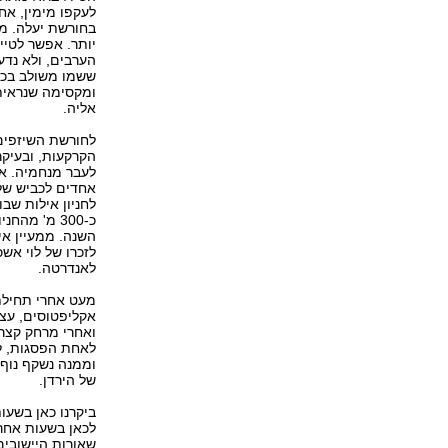
בחורשת יעלה. מח
יותר. אפשר לטיי
הערבים, ולא נדע
ששמו משולב בכמה
ומקסימה שנראית
אליה.
לחורשת השיזפים
הקרקעות, ובעיקר
לעבר מנחמיה. א
אחדים לכביש של
לחניון אילות שב
כ-300 מ' מה
השנה. ממעיין אי
לזכרו של לוי אש
לאנדרטה.
מעט אחרי תחילת 
אקליפטוסים, עצי 
ואחרי מרחק קצר 
לאחת הפסגות, לא
וממנה נשקף נוף 
של הירדן.
ביקרנו כאן בשעו
לכאן בשעות אחר
שאורות היישובים