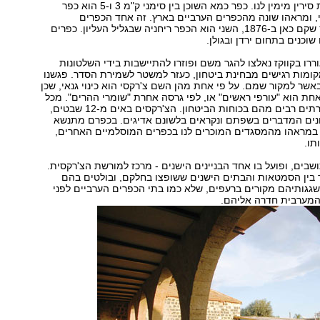
יש תצפית לרמות סירין מימין לנו. כפר כמא השוכן בין סימני ק"מ 3 ו-5 הוא כפר
, ומראהו שונה מהכפרים הערביים בארץ. זה אחד הכפרים
הצ'רקסיים בארץ שקם כאן ב-1876, השני הוא הכפר ריחניה שבגליל העליון. כפרים
שוכנים בתחום ירדן ובגולן.
רו בקווקז נאלצו להגר משם ופוזרו להתיישבות בידי השלטונות
ומות רגישים מבחינת ביטחון, כעזר למשטר לשמירת הסדר. פגשנו
שר למקור שמם. על פי אחת מהן השם צ'רקסי הוא כינוי גנאי, שכן
אחת הוא "עורפי ראשים" או, לפי גרסה אחרת "שומרי ההרים". מכל
מקום, בארץ משרתים רבים מהם בכוחות הביטחון. הצ'רקסים באים מ-12 שבטים,
נים המדברים בשפתם ונקראים בלשונם אדיגים. בכפרם מתנשא
 במראהו מהמסגדים המוכרים לנו בכפרים המוסלמיים האחרים,
תו.
ר כ-3,000 תושבים, ופועל בו אחד הבניינים הישנים - מרכז למורשת הצ'רקסית.
 בין הסמטאות והבתים הישנים ששופצו בחלקם, ובולטים בהם
גגותיהם מקורים ברעפים, שלא כמו בתי הכפרים הערביים לפני
המערבית חדרה אליהם.