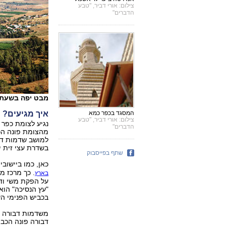
צילום: אורי דביר, "טבע
הדברים"
מבט יפה בשעת צ
המסגד בכפר כמא
איך מגיעים?
צילום: אורי דביר, "טבע
הדברים"
למושב שדמות דבו
בשדרת עצי זית יפ
שתף בפייסבוק
כאן, כמו ביישוב
. כך מרכז 
בארץ
על הפקת משי ודב
"עץ הנסיכה" הוא
בכביש הפנימי הע
דבורה פונה הכבי