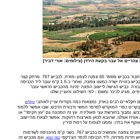
הריים אל עבר בקעת הירדן (צילומים: אורי דביר)
נגיע לצומת כפר תבור בכביש מספר 65 ונפנה לצפון–מזרח, לכביש 767. מרחק קצר
מהצומת פונה הכביש בזווית ישרה כמעט צפונה, ואחרי כ-1.5 ק"מ עובר ליד הכניסה
רה. כביש הגישה ליישוב הפונה ימינה מהכביש הראשי עובר
ים, מגיע לכיכר ומשם - לפי השילוט והעניין שלנו.
ים חקלאיים רבים בארץ, נמצאות כמה נקודות עניין לאוהבי
טיולים
מבקרים כפרי המוקדש לפרפר המשי ודבורת הדבש, שבו אפשר ללמוד
ש, ומבוך בחורשת עצי פאוליניה. עץ זה המכונה גם "עץ הקיסר" או
 אורח אצלנו, שהובא לכאן מארצות רחוקות. אפשר לצאת מהיישוב
וקף את בתיו, וממנו לצפות על רמת סירין.
משדמות דבורה פונים צפונה וממשיכים בכביש 767. כשני ק"מ מהכניסה לשדמות
ש חדות מזרחה, ליד הכניסה לכפר הצ'רקסי
, וגם מכביש זה
כפר כמא