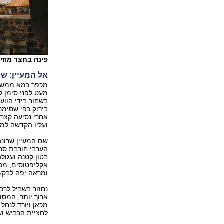
פינה בחצר מוזי
אל המעיין: שר
מכפר כמא ממשיכ
בשחור בידי הווע
בירוק כפי שסימנה
אחרי נסיעה קצרה
ועליו הקדשה למו
שם המעיין שרונה
הערבי חורבת סרו
בטון קטנה ועגולה
אקליפטוסים, מכא
ומראה יפה לבקעת
ארוך יותר, המסו
לחציית הכביש וש