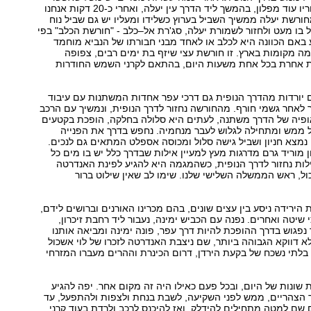
לעקפו מימין, אחריו עוד מפלון, בהמשך ליד הדרך עין יעלה, ואחרי כ-20 דקות אנחנו
ורשת יעלה ממשיך השביל בערוץ כשלידו ומעליו יש גם שביל נוח
ל בו מעט ולחזור לשמורת יעלה, סג'רת אל–כלב - "חורשת הכלב" בפי
 באם הכוונה היא לכלב או לאחד מבני חבורתו של הנביא מוחמד
 מקומות בארץ. זו חורשת עצי שיזף בת ימים רבים, צפופה
 אחרת בכל אחת משעות היום, בהתאם לקרני השמש החודרות
 יורדות מהדרך הנופית גם דרכי עפר אחדות המשתנות עם עיבוד
 לאחר גשמי חורף. מהחורשה נחזור לדרך הנופית, ונמשיך עם הרכב
ופיה של הדרך משתנה, לעתים היא סלולה בחלקה, הופכת בקטעים
 ממש ומתחילה לגלוש לעבר מנחמיה. נחפש בדרך את הפנייה
ו נמצא חניון ושביל גישה סלול ומכוסה אספלט המתאים גם לנכים.
חניון מוריד גרם מדרגות מעץ למעיין אילות שבדרך כלל יש בו מים כל
לות נחזור לדרך הנופית, כשהמגמה היא להגיע לפינת האנדרטה
כול, ראש הממשלה השלישי שלנו. שימו לב שאין שילוט ברור
הירידה ניסע בין עצים שונים, בהם מכרינו האורנים וברושים לידם,
שיטה ואחרים. נפנה עם הכביש ימינה, נעבור ליד רחבת זיכרון,
נפגוש בדרך ההופכת להיות דרך עפר, פונה ימינה ומביאה אותנו
 דווקא הגבוהה ביותר, שם ניצבת האנדרטה לזכרו של לוי אשכול
בלתי נשכח של בקעת הירדן, דרום הכינרת וההרים מעברו המזרחי
ת שונות של היום, ובכל פעם כאילו היה זה מקום אחר. יפה להגיע
 הצהריים, ממש לפני השקיעה, לשבת בנחת ולצפות ולהתפעל, עד
 שם למטה מתחילים להידלק, ואז להיכנס לרכב ולרדת בעוד קרני