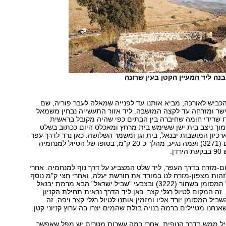
נה ליד המעיין הקטן בעין שרונה
כביש לאורכה, מביא אותנו עד לפנייה שמאלה לעבר פוריה, שם
שר ומזרחה עד לקצה המושבה. ליד אזור התעשייה נבחין משמאל
ידו שרידי חומה שחיברה בין הבתים כפי שהיה מקובל בראשית
וך ניצב בית ישן ששימש בית מרחץ ומאכלס היום ככתוב בשלט
רכיון המושבות יבנאל, בית וגן ומשמר השלושה. כאן נרד לדרך עפר
שמסומנת באדום (3271) ועמה נגיע, מהלך כ-20 ק"מ, בסופו של הטיול למנחמיה
ן.
ם-מזרח בדרך העפר, ליד שלט המצביע על דרך נוף למנחמיה. אחרי
וכל לזהות מצפון-מזרח לנו במורד את חורשת יעלה, ואחרי חצי ק"מ נוסף
אנחנו ליד השביל המסומן בשחור (3222) ובצבעי "שביל ישראל" הבא מרמת יבנאל
. זה המקום לטיול רגלי קצר. כאן ליד הדרך נראית תחילת הקניון
יל המסומן יורד אליו ומזמין אותנו לטיול רגלי קצר ויפה. זה
אנחנו מטיילים ברמה בנויה בזלת שהמים יצרו בה ערוץ קניוני קטן.
יל ממש בדרך הנופית. אחרי כמה עשרות מטרים יש מפל שאפשר