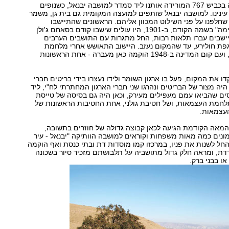
נרד בירידה היפה בכביש 767 המורידה אותנו ליד סמדר למושבה יבנאל, כשנופים
 עינינו. למושבה יבנאל שותפים למועצה המקומית גם בית גן, משמר
חלפנו על פני השילוט המכוון אליהם. הראשונים שהתיישבו
ביבנאל, "ח'רבת ימה" בשמה הקודם, ב-1901, היו עולים שישבו קודם בסאחם ג'ולן
יישבים עברו תלאות רבות, החל מתגרות עם התושבים הערבים
פת חולירע, עד שהמקום נעזב. היישוב התאושש אחרי מלחמת
העולם הראשונה, ועם קום המדינה ב-1948 הוקמה כאן מעברה - אחת הראשונות
ו את המקום, פעל בו ארגון השומר ולידו נעצרו בידי בריטים חברי
היה מצור של הבריטים ונהרגו שני חברי הארגון המחתרתי לח"י, ליד
ים שהביאו עמם מעפילים מעירק, וכאן היה גם בסיסה של טייסת
לחמת העצמאות, ושל חטיבת גולני, אחת החטיבות הראשונות של
עצמאות.
 ה-80 של המאה הקודמת הגיעה לכאן קבוצה גדולה של חוזרים בתשובה,
ונים כמה מאות משפחות וקוראים למושבה הוותיקה "יבנאל - עיר
החל לשנות את פניו, במרכזו קמו מוסדות דת ובתי כנסת ואף הוקמה
דת, ומראה חלק גדול מתושביה על תלבושתם מזכיר סיור בשכונה
או בבני ברק.