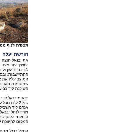
תצפית לנוף ממב
חורשת יעלה
את יבנאל חוצה ה
נמשיך עוד מעט י
לנו בבית ישן ול
ההתיישבות, ובסמ
המוצב עליו את א
השוכנת ליד כביש 90 בבקעת הירד
נצא מיבנאל לדרו
כ-2.5 ק"מ נ
ויורד לנחל יבנאל
הבזלתי הקטן שהשב
המקום להיווכח ש
הטיול ברגל מתח