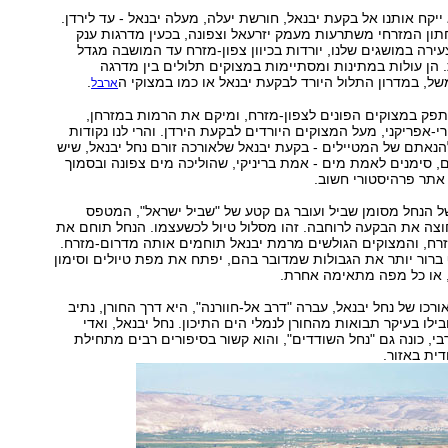
ייקח אותנו אל בקעת יבנאל, חורשת יעלה, מעלה יבנאל - עד לירדן.
ון המזרחי משתרעות מעמק יזרעאל וצפונה, בכעין מדרגות ענק
ירה במושגים שלנו, יורדות בכיוון צפון-מזרח עד המושבה מגדל
 הן עולות במתינות ומסתיימות במצוקים תלולים בין מדרגה
של, במדרון התלול היורד לבקעת יבנאל או כמו במצוקי ה
.
ארבל
תפק במצוקים הפונים לצפון-מזרח, ומיקם את הרמות במזרחן,
י-אפריקני, מעל המצוקים היורדים לבקעת הירדן. והרי לנו נקודות
נאתם של המטיילים - בקעת יבנאל שלאורכה זורם נחל יבנאל, שיש
ים, סימנים לאמת מים - אמת בריניקי, שהוליכה מים צפונה ובסמוך
 אתר פרהיסטורי חשוב.
 הנחל מסומן שביל ועובר גם קטע של "שביל ישראל", המטפס
וצה את הבקעה לרוחבה. זהו מסלול טיול לכשעצמו. הנחל תוחם את
רח, והמצוקים הגולשים מרמת יבנאל תוחמים אותה מדרום-מזרח.
ברור יותר את הגבולות שמדובר בהם, יפתח את מפת טיולים וסימון
רכו של נחל יבנאל, עברה "דרב אל-חוורנה", היא דרך החורן, נתיב
בילו בעיקר תבואות מהחורן לנמלי הים התיכון. נחל יבנאל, ואדי
י, כונה גם "נחל השודדים", והוא קשור בסיפורים רבים מתחילת
ית באזור.