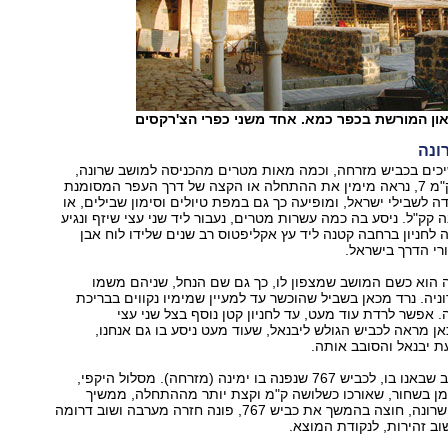
און המורשת בכפר כמא. אחד משני כפרי הצ'רקסים
ונה
ים בכביש מזרחה, וכמה מאות מטרים מהכניסה למושב שרונה,
מעט לפני סימן ק"מ 7, נראה מימין את ההתחלה או הקצה של דרך העפר המסומנת
דה לשבילי ישראל, ומופיעה כך גם במפת טיולים וסימון שבילים, או
 קק"ל. ניסע בה כמה עשרות מטרים, נעבור ליד שני עצי שיזף ונגיע
 לחניון ברחבה קטנה ליד עץ אקליפטוס רב שנים שלידו לוח אבן
רי הדרך בישראל.
 הוא כשם המושב שמצפון לו, כך גם שם הנחל, שניהם משמו
ניה. נרד מכאן בשביל שהוכשר עד למעיין שמימיו נקווים בבריכת
. אפשר לרדת עוד מעט, עד לחניון קטן נוסף בצל שני עצי
ן מראה לכביש הגולש ליבנאל, שעוד מעט ניסע בו גם אנחנו,
 יבנאל והסובב אותה.
נחזור בשביל לרכב שבאנו בו, לכביש 767 שנפנה בו ימינה (מזרחה). מסלול היקפי,
מן בשחור, שאורכו כשלושה ק"מ וקצת יותר מההתחלה, ממשיך
מכאן ויורד לנחל שרונה, חוצה בהמשך את כביש 767, פונה חזרה מערבה ושוב דרומה
וב זהירות, לנקודת המוצא.