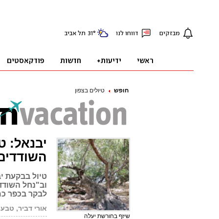
חופש
טיולים בצפון
יבנאל: ט
השודדים
טיול בבקעת יב
וב"נחל השודדי
לבקר בכפר כמ
אורי דביר, טבע
שיזף בחורשת יעלה