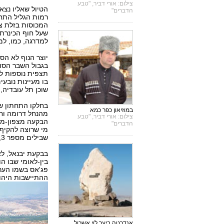
צילום: אורי דביר, "טבע
הטיול שאליו נצא 
הדברים"
רמות הגליל התחת
המכוסות בזלת צע
שעל חוף הכינרת.
למדרגה, כמו, למ
יוצר הנוף לא הס
בגבול השבר הסור
תצפית נוספות לה
בו מעיינות נובע
שוכן תל עובדיה,
בחלקו התחתון של
במוזיאון כפר כמא
מהנחל דרומה וח
צילום: אורי דביר, "טבע
הבקעה מצפון-מז
הדברים"
מי שרוצה להקיף 
שבילים מספר 3, או כל מפה מתאימה אחרת.
בבקעת יבנאל, לאו
בין-לאומי שבו הו
פג'אס בשמו הערב
ההתיישבות היהוד
אנדרטה ביער לוי אשכול