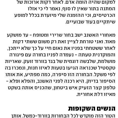
למקום שהיה הומה אדם. לאחר דקות ארוכות של
המתנה בתור שאין לו סוף, נאמר לי כי אזלו
הכרטיסים, וכי ההזמנה שלי מיועדת בכלל למופע
שיתקיים בעוד שבועיים.
מאחורי האשנב ישב בחור שרירי ומטופח - עד מושקע
מאוד. ואני טורחת לציין זאת רק משום ששתי דקות
לאחר ששטחתי בפניו את נאום חיי על כך שלא ייתכן,
והמוקדנית טעתה - נעמדה לפניו בחורה עם פיגורה
מושלמת, שלבשה דוגמית של בגד בוורוד זועק. שאריות
טקסטיל שכנראה הגיעו בטעות לאיזו חנות, ונמכרו בה
לפי משקל. הבחורה הזו סיפרה, כמה מפתיע, את אותו
הסיפור בדיוק. היא רכנה לפני האשנב, והפלא ופלא -
טלפון קצר הזעיק איש ביטחון, שהכניס אותה בשקט
מאיזו דלת אחורית.
הנשים השקופות
הטור הזה מוקדש לכל הבחורות בוורוד-כמשל. אותן