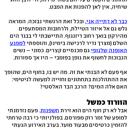
שיחיה, אין לאן להפנות את המבט.
כבר לא דתייה אני
, ובכל זאת הרגשתי נבוכה. המראה
גלש גם אל איזור הטיילת, ולרחובות המסתעפים
מהירקון בואך רחוב דיזנגוף. התיישבתי לי בבגד הים
השלם (מצרך נדיר לרכישה בימינו), והוספתי
למפגע
האופנה שלגופי
גם מכנסיים קצרים. כמוני – נשים
הנבוכות לחשוף את גופן בפומבי – היו אך ספורות.
אף פעם לא הבנתי את זה. מה יש בו, בחוף הים, שהופך
את ההתהלכות בתחתונים וחזייה למעשה לגיטימי:
האם אלה המים? הרכב הבד האלסטי?
הוורוד כמשל
אבל לא רק חוף הים הוא זירת
חשפנות
. פעם נזדמנתי
למופע של זמר רוק מפורסם. בפולניותי כי רבה טרחתי
להזמין כרטיסים מבעוד מועד. בערב האירוע הגעתי