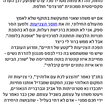
נוחות, וזה לא פחות מטריד מכל ערס שצועק לכן הערה
סקסיסטית ממכונית "מרצדס" חולפת.
אם יש משהו שאני מתעקשת בתוקף שלא לאמץ
מהעולם החילוני, זה את
חוסר הצניעות
. ולמען הסר
ספק, אני לא תומכת ברכישת רעלות, וגם לא בהסבת
חנויות הלבשה תחתונה למרכזים של "אופנת בלומה".
אבל לא ממש ברור לי כיצד
הפכה הצניעות ל"קטע של דתיים", ומדוע העובדה
שיש מי שמשתמש בה כדי לבסס מנגנון להדרת נשים -
מחייבת איזו קונטרה בוטה ומתריסה של "שורו, הביטו
וראו איזה נתונים יפים קיבלתי".
בתנ"ך נאמר "והצנע לכת עם אלוהיך", כי צניעות זה
המקום האלוהי שבנו, המקום שמבדיל אותנו מחיות.
יתכבדו נא מטרוניתות תל אביב וגברבריה הנאורים,
ויעטו משהו על עצמם, בשביל עצמם. שכן כבר נאמר על
ידי חכם ממני - אדם לא דתי בעליל - שהבושה היחידה