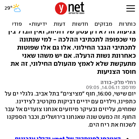
הקיץ כאן: תל-אביביות,
תתלבשו
צניעות זה לא רק עסק של דתיות, ואין הבדל בין
מי שכפופה לתכתיבי ההלכה - למי שנתונה
לתכתיבי הגבר החילוני. אלו גם אלו שפוטות
כאחרונת נשות הרעלה. אם יש משהו שאני
מתעקשת שלא לאמץ מהעולם החילוני, זה את
חוסר הצניעות
רחלי מלק-בודה
פורסם: 14.06.11, 09:05
יום שישי, 16:00, חוף "מציצים" בתל אביב. גלגלי ים על
כתפינו, וילדים עם ידיים דביקות מקרטיב לצידינו.
שמחים, עליזים ובעיקר מיוזעים אנחנו צועדים אל עבר
החוף. זה כמעט שנה שאנחנו בירושלים, וכבר הספקנו
לשכוח את ריח הים.
הצטרפו לפייסבוק של ynet וקבלו עדכונים