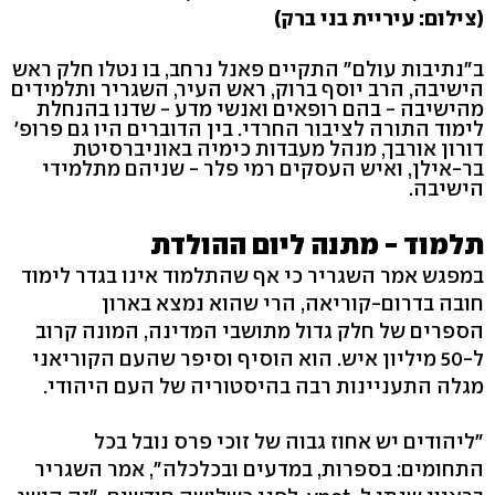
(צילום: עיריית בני ברק)
ב"נתיבות עולם" התקיים פאנל נרחב, בו נטלו חלק ראש
הישיבה, הרב יוסף ברוק, ראש העיר, השגריר ותלמידים
מהישיבה - בהם רופאים ואנשי מדע - שדנו בהנחלת
לימוד התורה לציבור החרדי. בין הדוברים היו גם פרופ'
דורון אורבך, מנהל מעבדות כימיה באוניברסיטת
בר-אילן, ואיש העסקים רמי פלר - שניהם מתלמידי
הישיבה.
תלמוד - מתנה ליום ההולדת
במפגש אמר השגריר כי אף שהתלמוד אינו בגדר לימוד
חובה בדרום-קוריאה, הרי שהוא נמצא בארון
הספרים של חלק גדול מתושבי המדינה, המונה קרוב
ל-50 מיליון איש. הוא הוסיף וסיפר שהעם הקוריאני
מגלה התעניינות רבה בהיסטוריה של העם היהודי.
"ליהודים יש אחוז גבוה של זוכי פרס נובל בכל
התחומים: בספרות, במדעים ובכלכלה", אמר השגריר