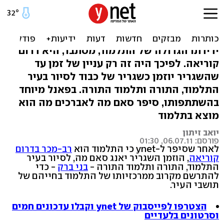
בעקבות התלמוד: שגריר דרום
קוריאה בבני ברק
ידידתו הגדולה של התלמוד, מסתבר, היא דרום
קוריאה. לפיכך היה זה רק עניין של זמן עד
שהשגריר יוזמן כשגריר של כבוד לסיור בעיר
התלמוד, התורה ותלמוד התורה. בפאנל מיוחד
בהשתתפותו, סיפר סאם מה לאברכים מה הוא
מוצא בתלמוד
יואב זיתון
פורסם: 06.07.11, 01:30
לאחר שסיפר ל-ynet כי התלמוד הוא
רב-מכר בדרום
קוריאה
, הוזמן השגריר יאנג סאם מה, לסיור בעיר
התלמוד, התורה ותלמוד התורה -
בני ברק
- כדי
להתרשם מקרוב ממרכזיותו של התלמוד בחייהם של
תושבי העיר.
הצטרפו לפייסבוק של ynet וקבלו עדכונים חמים
וסרטונים בלעדיים