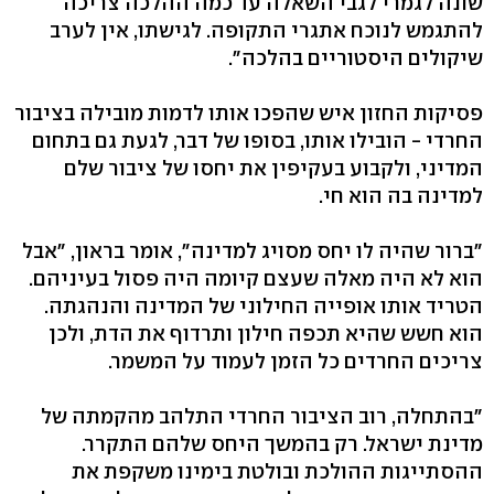
שונה לגמרי לגבי השאלה עד כמה ההלכה צריכה
להתגמש לנוכח אתגרי התקופה. לגישתו, אין לערב
שיקולים היסטוריים בהלכה".
פסיקות החזון איש שהפכו אותו לדמות מובילה בציבור
החרדי - הובילו אותו, בסופו של דבר, לגעת גם בתחום
המדיני, ולקבוע בעקיפין את יחסו של ציבור שלם
למדינה בה הוא חי.
"ברור שהיה לו יחס מסויג למדינה", אומר בראון, "אבל
הוא לא היה מאלה שעצם קיומה היה פסול בעיניהם.
הטריד אותו אופייה החילוני של המדינה והנהגתה.
הוא חשש שהיא תכפה חילון ותרדוף את הדת, ולכן
צריכים החרדים כל הזמן לעמוד על המשמר.
"בהתחלה, רוב הציבור החרדי התלהב מהקמתה של
מדינת ישראל. רק בהמשך היחס שלהם התקרר.
ההסתייגות ההולכת ובולטת בימינו משקפת את