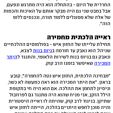
החרדית של היום - בהתחלה הוא היה מתרגש ונפעם,
אבל במבט שני גם היה מבקר אותם על האיכות והכמות
של אלה שלא מסוגלים ללמוד תורה, ונכנסים ללופ
הזה".
ראייה הלכתית מחמירה
תחילת עלייתו של החזון איש - בפולמוסים ההלכתיים
שניהל. הוא נאבק עד חורמה ב
גיוס בנות
לצבא,
ונאבק גם בגיוס בנות לשירות הלאומי, והתנגד ל
היתר
המכירה
שאיפשר בזמנו הרב קוק.
"מבחינה הלכתית, החזון איש נטה להחמרה", קובע
בראון. "את היתר המכירה הוא ראה כמעשה לא כשר,
וניסיון לתחמן את ההלכה. אם הוא היה חי בתקופת
הילל הזקן, אני מניח שהוא היה מתנגד גם לפרוזבול
שתיקן. בניגוד לרב קוק, שהיתה לו ראייה היסטורית
והיה מוכן לחפש היתרים בהלכה, הייתה לחזון איש