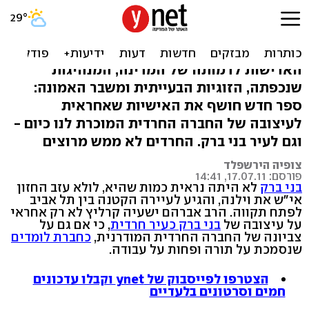
סודות מתחת לפרוכת: האיש
שמאחורי החזון איש
האדישות לדמותה של המדינה, המנהיגות
שנכפתה, הזוגיות הבעייתית ומשבר האמונה:
ספר חדש חושף את האישיות שאחראית
לעיצובה של החברה החרדית המוכרת לנו כיום -
וגם לעיר בני ברק. החרדים לא ממש מרוצים
צופיה הירשפלד
פורסם: 17.07.11, 14:41
בני ברק
לא היתה נראית כמות שהיא, לולא עזב החזון
אי"ש את וילנה, והגיע לעיירה הקטנה בין תל אביב
לפתח תקווה. הרב אברהם ישעיה קרליץ לא רק אחראי
על עיצובה של
בני ברק כעיר חרדית
, כי אם גם על
צביונה של החברה החרדית המודרנית,
כחברת לומדים
שנסמכת על תורה ופחות על עבודה.
הצטרפו לפייסבוק של ynet וקבלו עדכונים
חמים וסרטונים בלעדיים