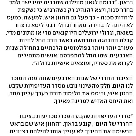
בראון. "בדומה לגאון מווילנה שמרבית ימיו ישב ולמד
בחדר סגור, ויצא להנהיג רק כשהרגיש כי נשקפת
ליהדות סכנה - כך פעל גם החזון איש. למעשה, כמעט
לא היתה לו ברירה, מאחר וגדולי רבני ליטא נרצחו
בשואה, וגדולי ירושלים היו קנאים מדי או מתונים מדי.
קבלת ההנהגה התרחשה כאשר הרב החל להיות
מעורב יותר ויותר בפולמוסים הלכתיים בתחילת שנות
הארבעים. שמו החל להתפרסם, אנשים מתחילים
לקרוא את ספריו, ומוצאים אישיות גדולה".
הציבור החרדי של שנות הארבעים שונה מזה המוכר
לנו היום. חלק מהשינוי נובע מסדר העדיפויות שקבע
החזון איש, וביסס את הלימוד תורה כערך עליון מחד,
ואת היחס האדיש למדינה מאידך.
"סדרי העדיפויות שקבע הפכו למכריעות בציבור
החרדי של היום", קובע בראון. "החזון איש שם בראש
הרשימה את החינוך. לא עניין אותו להילחם בציונים.