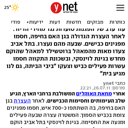
המאבק מחריף: מעצרים
בחיפה, מחאות בת"א
עוד ערב של הפגנות סוערות נגד מחירי הדיור:
לאחר העצרת הגדולה בגן האם בחיפה, חסמו
מפגינים כבישים. שבעה מהם נעצרו. בתל אביב
צעדו מאות מהמאהל ברוטשילד למאהל שהוקם
מחדש בגינת לוינסקי, ובשכונת התקווה חסמו
עשרות פעילים כביש וצעקו "ביבי הביתה, גם לנו
מגיע בית"
כתבי ynet
פורסם: 26.07.11, 22:21
אחרי
מחאת האוהלים
המשולבת ברחבי הארץ, הגיע
שלב העימותים וחסימות הכבישים.
לאחר
העצרת
בגן
האם בחיפה, בה השתתפו כ-700 איש, חסמו מפגינים
צומת בכביש הסמוך. המשטרה עצרה שבעה פעילים
ומנעה את החסימה. בגינת לוינסקי בתל אביב הוקם