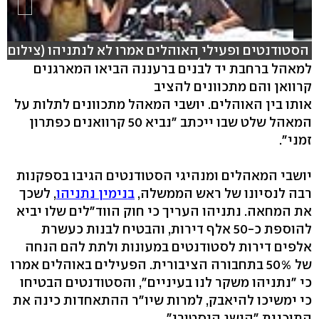
הסטודנטים ופעילי האוהלים אמרו לא לנתניהו (צילום:
אסי כהן ודרור עינב)
למאהל ברחבת יד לבנים ברעננה הביאו המארגנים
קרוואן והם מתכוונים להציב
אותו בין האוהלים. יושבי המאהל מתכוונים לתלות על
המאהל שלט שבו ייכתב "נביא 50 קרוואנים כפתרון
זמני".
יושבי המאהלים ומנהיגי הסטודנטים הגיבו בספקנות
רבה לנסיונו של ראש הממשלה,
בנימין נתניהו
, לשכך
את המחאה. נתניהו העריך כי חוק הווד"לים שלו יביא
להוספת כ-50 אלף דירות, והבטיח לבנות כעשרת
אלפים דירות לסטודנטים במעונות ולתת להם הנחה
של 50% בתחבורה הציבורית. הפעילים באוהלים אמרו
כי "נתניהו משקר לנו בעיניים", והסטודנטים הבטיחו
כי ימשיכו להיאבק, למרות שיו"ר ההתאחדות כינה את
התוכנית "הישג היסטורי".