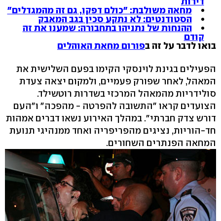
דירות
מחאה משולבת: "כולם דפקו, גם זה מהמגדלים"
הסטודנטים: לא נתקע סכין בגב המאבק
ההנחות של נתניהו בתחבורה: שמענו את זה
קודם
בואו לדבר על זה ב
פורום מחאת האוהלים
הפעילים בגינת לוינסקי הקימו בפעם השלישית את
המאהל, לאחר שפורק פעמיים, ולמקום יצאה צעדת
סולידריות מהמאהל המרכזי בשדרות רוטשילד.
הצועדים קראו "התשובה להפרטה - מהפכה" ו"העם
דורש צדק חברתי". במהלך האירוע נשאו דברים אמהות
חד-הוריות, נציגים מהפריפריה ואחד ממנהיגי תנועת
המחאה הפנתרים השחורים.