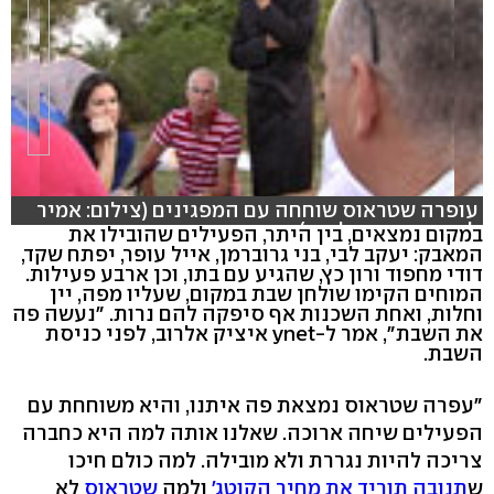
עופרה שטראוס שוחחה עם המפגינים (צילום: אמיר
לוי, קריינות: גיל נוה)
במקום נמצאים, בין היתר, הפעילים שהובילו את
המאבק: יעקב לבי, בני גרוברמן, אייל עופר, יפתח שקד,
דודי מחפוד ורון כץ, שהגיע עם בתו, וכן ארבע פעילות.
המוחים הקימו שולחן שבת במקום, שעליו מפה, יין
וחלות, ואחת השכנות אף סיפקה להם נרות. "נעשה פה
את השבת", אמר ל-ynet איציק אלרוב, לפני כניסת
השבת.
"עפרה שטראוס נמצאת פה איתנו, והיא משוחחת עם
הפעילים שיחה ארוכה. שאלנו אותה למה היא כחברה
צריכה להיות נגררת ולא מובילה. למה כולם חיכו
ש
תנובה
תוריד את מחיר הקוטג'
ולמה
שטראוס
לא