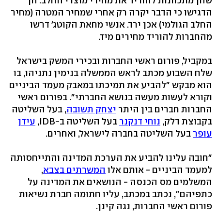
שהן מתכוונות להוריד את מחירי מוצרי החלב. הן
הדגישו כי הדבר יקרה רק אחרי שמחיר המטרה (מחיר
החלב הגולמי) אכן ירד. אנשי מחאת הקוטג' דרשו
מהחברות להוריד מחירים מיד.
במקביל, פורום ראשי החברות ובכירי המשק בישראל
שלח השבוע מכתב לראש הממשלה בנימין נתניהו, בו
הוא מבקש "להביע את תמיכתו במאבק מעמד הביניים
וקורא לעשות מעשה בנושא החברתי". בפורום ראשי
החברות חברים בין היתר
יצחק תשובה
, בעל השליטה
בקבוצת דלק,
נוחי דנקנר
בעל השליטה ב-IDB,
עידן
עופר
בעל השליטה בחברה לישראל, ואחרים.
"חובה עלינו להביע את הערכת המדינה והתייחסותה
למעמד הביניים - אותם אלו
המשרתים בצבא
,
המשלמים מס הכנסה - הנושאים את המדינה על
כתפיהם", נכתב במכתב, עליו חתומה חברת נשיאות
פורום ראשי החברות, נגה קינן.