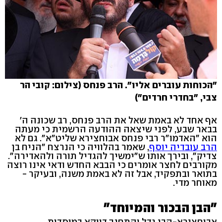
"הכוחות עוברים אליו". הרב פנחס (צילום: קובי הר
צבי, "בחדרי חרדים")
אף אחד לא באמת שאל את הרב פנחס, רב שכונה ה'
בבאר שבע, לפני שיצאה ההודעה הרשמית כי מעתה
הוא "האדמו"ר רבי פנחס אבוחצירא שליט"א". גם לא
הרב עובדיה יוסף
, שאמר בהלוויה כי הנרצח "הניח בן
צדיק", ובירך אותו ש"ימשיך להגדיל תורה ולהאדירה".
מקורבים לחצר אומרים כי הבבא החדש ודאי אינו רוצה
בתואר ובתפקיד, אבל זה לא באמת משנה, ובעיקר -
מאוחר מדי.
"הבן הבכור והמיוחד"
אבוחצירא-הבן גדל והתחנך דווקא במוסדות