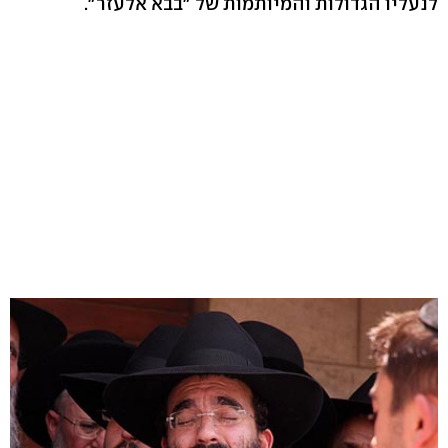
לנעליו הגדולות והמיותמות של "בבא אלעזר".