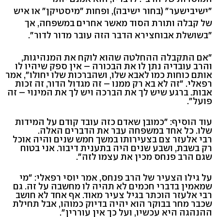
"ישיבישער" (בחור ישיבה), ופחות "מיסטיקן" או איש
של קבלה ותורת הסוד מאשר אחרים במשפחה, אך
"בשושלת אבוחצירא הדבר הזה עובר מדור לדור".
"אם התקבלה ההחלטה שהוא לוקח את המנהיגות,
והרב עובדיה נתן לו את הבכורה – אין ספק שיהיו לו
אותם כוחות כמו לאבא שלו, ושהברכות שלו יחולו", אמר
רפאלי. "זה לא בא רק ממנו – זה מגדול הדור, זה זכות
אבות. ברגע שיש לך את הברכה ויש לך את המינוי – זה
פועל".
עוד הוסיף: "כמובן שאדם כזה עובד קודם על המידות
שלו. כל אחד במשפחה עבר את הדברים האלה.
רבי אלעזר צם בצעירותו במשך חמש שנים והיה אוכל
רק בשבת, ושבע שנים היה בתענית דיבור. אני בטוח
שגם הרב פנחס מכין את עצמו לזה".
על גילו הצעיר של הרב פנחס, אמר יוסי רפאלי: "מי
שמאמין בדברי חכמים לא תהיה לו מחשבה על זה. גם
רבי אלעזר הוכתר בגיל צעיר מאוד. אף אחד לא חושב
שכבר מחר בבוקר הוא יהיה בדיוק כמוהו, אבל תחילת
ההנהגה היא עכשיו, ועל כך אין עוררין".