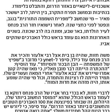
אשכנזים-ליטאיים באזור הדרום, והתבלט בלימודו.
בנתיבות ובמושב תפרח התקרב, בין היתר, לרב יששכר
מאיר – מי שנחשב ל"מפריח השממה התורנית" בנגב,
ונפטר לפני כחצי שנה. לאחר נישואיו חזר הרב פנחס
לעיר הולדתו, באר שבע, ומונה בה לרב שכונה. בשנים
האחרונות הוא גם עומד בראש כולל האברכים שהקים
אביו.
משה חזות, שהיה בן בית אצל רבי אלעזר והכיר את
הרב פנחס עוד כילד, סיפר ל-ynet כי מדובר ב"שפיץ
של המשפחה – הבן הבכור והמיוחד". עוד הוסיף:
"ההכתרה הייתה דבר מובן מאליו, כי מאז שהיה קטן
אמרו שיירש את 'בבא אלעזר' אחרי המאה ועשרים שלו.
תמיד הייתה לו רצינות והתמדה, וכול מי שהיה שומע
אותו, היה מזהה את חדוּת המוח".
לדברי חזות, לא בכדי בחר אביו של הרב פנחס דווקא בו
לעמוד בראש הכולל, שהוא "המוסד החשוב ביותר שלו,
היהלום, זה שבוחר בפינצטה את 100 האברכים הטובים
והחשובים ביותר באזור הדרום". עוד סיפר, כי ליורש יש
כבר היום קהל חסידים משלו: "אתה רואה אנשים