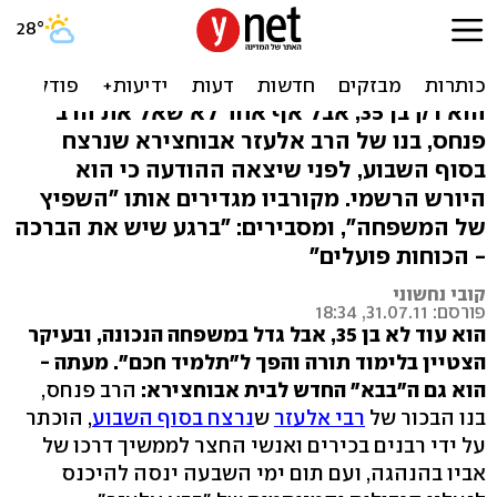
היורש לבית אבוחצירא: בנו
של "באבא אלעזר"
הוא רק בן 35, אבל אף אחד לא שאל את הרב
פנחס, בנו של הרב אלעזר אבוחצירא שנרצח
בסוף השבוע, לפני שיצאה ההודעה כי הוא
היורש הרשמי. מקורביו מגדירים אותו "השפיץ
של המשפחה", ומסבירים: "ברגע שיש את הברכה
- הכוחות פועלים"
קובי נחשוני
פורסם: 31.07.11, 18:34
הוא עוד לא בן 35, אבל גדל במשפחה הנכונה, ובעיקר
הצטיין בלימוד תורה והפך ל"תלמיד חכם". מעתה -
הוא גם ה"בבא" החדש לבית אבוחצירא:
הרב פנחס,
בנו הבכור של
רבי אלעזר
ש
נרצח בסוף השבוע
, הוכתר
על ידי רבנים בכירים ואנשי החצר לממשיך דרכו של
אביו בהנהגה, ועם תום ימי השבעה ינסה להיכנס