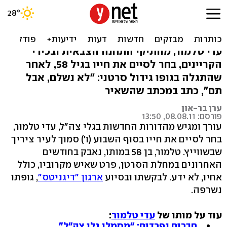
איש גלי צה"ל עדי טלמור הלך
לעולמו
עדי טלמור, מוותיקי התחנה הצבאית ובכירי
הקריינים, בחר לסיים את חייו בגיל 58, לאחר
שהתגלה בגופו גידול סרטני: "לא נשלם, אבל
תם", כתב במכתב שהשאיר
ערן בר-און
פורסם: 08.08.11, 13:50
עורך ומגיש מהדורות החדשות בגלי צה"ל, עדי טלמור,
בחר לסיים את חייו בסוף השבוע (ו') סמוך לעיר ציריך
שבשווייץ. טלמור, בן 58 במותו, נאבק בחודשים
האחרונים במחלת הסרטן, פרט שאיש מקרוביו, כולל
אחיו, לא ידע. לבקשתו ובסיוע
ארגון "דיגניטס"
, גופתו
נשרפה.
עוד על מותו של
עדי טלמור
:
חברים נפרדים: "מסמלי גלי צה"ל"