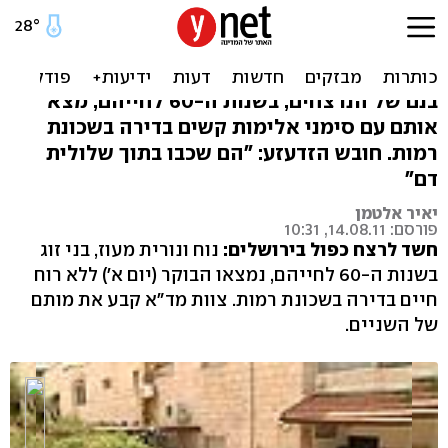
בני זוג נרצחו בירושלים:
שלולית דם בדירה
בנם של הנרצחים, בשנות ה-60 לחייהם, מצא
אותם עם סימני אלימות קשים בדירה בשכונת
רמות. חובש הזדעזע: "הם שכבו בתוך שלולית
דם"
יאיר אלטמן
פורסם: 14.08.11, 10:31
חשד לרצח כפול בירושלים:
נוח ונורית מעוז,
בני זוג
בשנות ה-60 לחייהם, נמצאו הבוקר (יום א') ללא רוח
חיים בדירה בשכונת רמות. צוות מד"א קבע את מותם
של השניים.