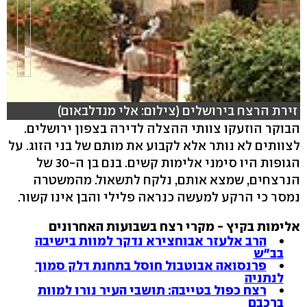
זירת הרצח בירושלים (צילום: אלי מנדלבאום)
הבוקר הוזעקו צוותי ההצלה לדירה בצפון ירושלים.
לצוותים לא נותר אלא לקבוע את מותם של בני הזוג. על
hlsjs-lite: Network error
הגופות היו סימני אלימות קשים. בנם בן ה-30 של
הנרצחים, שמצא אותם, נלקח לתשאול. מהמשטרה
נמסר כי הרקע למעשה כנראה פלילי והבן אינו קשור.
אלימות בקיץ - מקרי רצח בשבועות האחרונים
הרב אלעזר אבוחצירא נדקר למוות בישיבה
בב"ש
פרנסואה אבוטבול חוסל בתחנת דלק סמוך
לנתניה
רצח כפול בטייבה: תושבי העיר נורו למוות
ברכבם