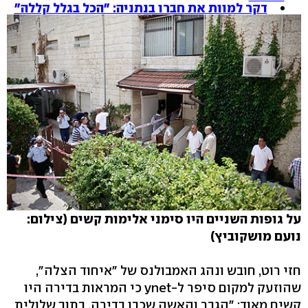
דקר למוות את חברו בנתניה: "הכל בגלל קללה"
על גופות השניים היו סימני אלימות קשים (צילום:
נועם מושקוביץ)
חזי רוט, חובש ונהג האמבולנס של "איחוד הצלה",
שהוזעק למקום סיפר ל-ynet כי המראות בדירה היו
קשים מאוד: "הגבר והאשה שכבו בדירה, בתוך שלולית