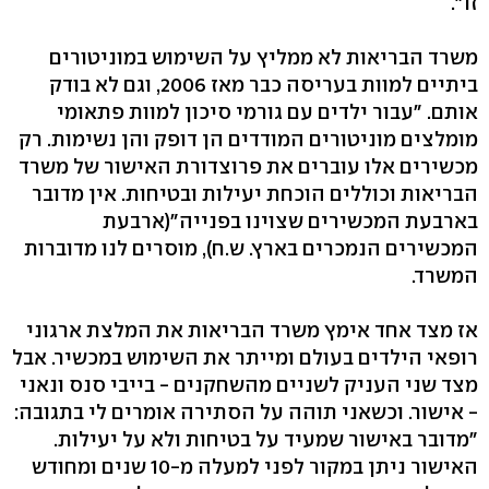
זו‭."‬
משרד הבריאות לא ממליץ על השימוש במוניטורים
ביתיים למוות בעריסה כבר מאז ‭,2006‬ וגם לא בודק
אותם. "עבור ילדים עם גורמי סיכון למוות פתאומי
מומלצים מוניטורים המודדים הן דופק והן נשימות. רק
מכשירים אלו עוברים את פרוצדורת האישור של משרד
הבריאות וכוללים הוכחת יעילות ובטיחות. אין מדובר
בארבעת המכשירים שצוינו בפנייה‭)"‬ארבעת
המכשירים הנמכרים בארץ. ש.ח‭,(‬ מוסרים לנו מדוברות
המשרד.
אז מצד אחד אימץ משרד הבריאות את המלצת ארגוני
רופאי הילדים בעולם ומייתר את השימוש במכשיר. אבל
מצד שני העניק לשניים מהשחקנים - בייבי סנס ונאני
- אישור. וכשאני תוהה על הסתירה אומרים לי בתגובה:
"מדובר באישור שמעיד על בטיחות ולא על יעילות.
האישור ניתן במקור לפני למעלה מ‭10-‬ שנים ומחודש