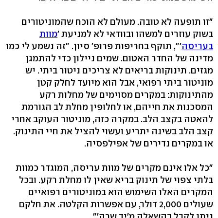
"זו תופעה לא טובה. מעולם לא הוכח שהמוניטורים
בשוק עוזרים למשהו ובוודאי לא למניעת '
מוות
בעריסה
‭,"'‬ תוקף בחריפות פרופ' סיון. "זה נשמע לי כמו
מדינה של החדר האטום. שמים ניילון כדי להתמגן
מגזים. תינוקות בריאים לא צריכים ניטור ביתי. יש
מוניטור ביתי רפואי, אבל הוא מיועד לחלק קטן
מהתינוקות: במקרים מסוימים של מחלות רקע
המסכנות את חייהם, או לחלופין מחלת לב הגורמת
להאטה בקצב הלב. במקרה כזה, מוניטור העוקב אחרי
קצב הלב בשינה יתריע ועשוי להציל את חיי התינוק.
או במקרים נדירים של אפילפסיה.
"כל אלו אינם מקרים של מוות עריסה, המוגדר כמוות
בלתי צפוי של תינוק בריא שאין לו מחלת רקע. ובכל
המקרים האלו השימוש הוא במוניטורים רפואיים
שעולים ‭2,000‬ דולר, עם אפשרות הקלטה. את חלקם
ניתן לקבל בהשאלה מ'יד שרה‭."'‬