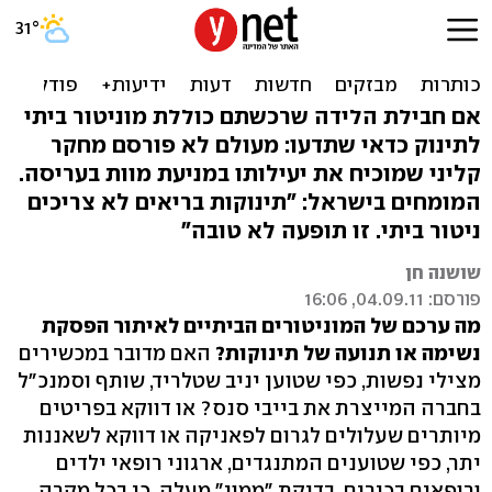
האם המוניטור אכן יעיל
למניעת מוות בעריסה?
אם חבילת הלידה שרכשתם כוללת מוניטור ביתי
לתינוק כדאי שתדעו: מעולם לא פורסם מחקר
קליני שמוכיח את יעילותו במניעת מוות בעריסה.
המומחים בישראל: "תינוקות בריאים לא צריכים
ניטור ביתי. זו תופעה לא טובה"
שושנה חן
פורסם: 04.09.11, 16:06
מה ערכם של המוניטורים הביתיים לאיתור הפסקת
נשימה או תנועה של תינוקות?
האם מדובר במכשירים
מצילי נפשות, כפי שטוען יניב שטלריד, שותף וסמנכ"ל
בחברה המייצרת את בייבי סנס? או דווקא בפריטים
מיותרים שעלולים לגרום לפאניקה או דווקא לשאננות
יתר, כפי שטוענים המתנגדים, ארגוני רופאי ילדים
ורופאים בכירים. בדיקת "ממון" מעלה, כי בכל מקרה