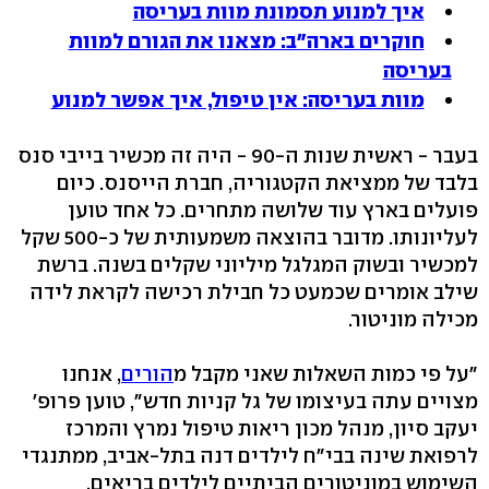
איך למנוע תסמונת מוות בעריסה
חוקרים בארה"ב: מצאנו את הגורם למוות
בעריסה
מוות בעריסה: אין טיפול, איך אפשר למנוע
בעבר - ראשית שנות ה‭- 90-‬ היה זה מכשיר בייבי סנס
בלבד של ממציאת הקטגוריה, חברת הייסנס. כיום
פועלים בארץ עוד שלושה מתחרים. כל אחד טוען
לעליונותו. מדובר בהוצאה משמעותית של כ‭500-‬ שקל
למכשיר ובשוק המגלגל מיליוני שקלים בשנה. ברשת
שילב אומרים שכמעט כל חבילת רכישה לקראת לידה
מכילה מוניטור.
"על פי כמות השאלות שאני מקבל מ
הורים
, אנחנו
מצויים עתה בעיצומו של גל קניות חדש‭,"‬ טוען פרופ'
יעקב סיון, מנהל מכון ריאות טיפול נמרץ והמרכז
לרפואת שינה בבי"ח לילדים דנה בתל-אביב, ממתנגדי
השימוש במוניטורים הביתיים לילדים בריאים.