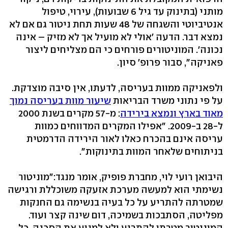
מותני (בתינוק עד גיל 6 שבועות‭,(‬ עירוי, טיפול
אנטיביוטי והשגחה של 48 שעות תחת ניטור גם אם לא
נמצא דבר. הדעה 'אולי לא מועיל אך לא מזיק – אינה
נכונה‭.'‬ המוניטורים פורחים כי הם מצליחים ליצור
פאניקה‭,"‬ סבור פרופ' סיון.
ולפאניקה ממוות בעריסה, לדעתו, אין סיבה מוצדקת.
על פי נתוני משרד הבריאות
שיעור מוות בעריסה נמוך
מאוד בארץ ונמצא בירידה
: מ‭57-‬ מקרים בשנת 2000
ל‭28-‬ ב‭.2009-‬ "אפילו המקרים המדווחים כמוות
עריסה אינם בהכרח כאלו לאור הירידה הדרמטית
בניתוחים שלאחר המוות בתינוקות‭."‬
היבואן רועי לוי, מחברת פופיק, אומר מנגד‭":‬מוניטור
נשימתי הוא למעשה מערכת אזעקה משוכללת ורגישה
שמטרתה להתריע על כל בעיה בנשימה גם החנקות
מפליטה, הסתבכות בשמיכה, דום שינה קצר ועוד.
המוניטור מטרתו להתריע ולא למנוע את הסכנה. כל