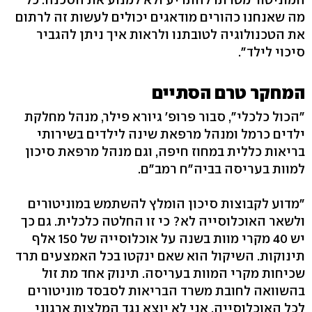
מה שאנחנו כהורים מודאגים יכולים לעשות זה לרתום
את הטכנולוגיה לטובתנו ולראות איך ניתן להגביר
סיכוי לילד‭."‬
המחקר טרם הסתיים
"הכול כלכלי", סבור פרופ' גיורא פילר, מנהל מחלקת
ילדים כרמל ומנהל מרפאת שינה לילדים בשירותי
בריאות כללית במחוז חיפה, וגם מנהל מרפאת סיכון
למוות בעריסה בביה"ח רמב"ם.
"מדוע לקבוצות סיכון הומלץ להשתמש במוניטורים
ולשאר האוכלוסייה לא? כי זו החלטה כלכלית. גם כך
יש 40 מקרי מוות בשנה על אוכלוסייה של 150 אלף
תינוקות. השיקול הוא שאם ינקטו בכל האמצעים תרד
שכיחות מקרי המוות בעריסה. תינוק אחד מת זול
בהשוואה לחובת משרד הבריאות לסבסד מוניטורים
לכל האוכלוסייה. אני לא יוצא נגד המלצות ארגוני