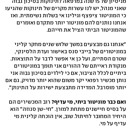
מניסיון של 15 שנה במרפאה לתינוקות בסיכון גבוה
שאני מנהל, יש לנו עשרות מקרים של תינוקות שהגיעו
כי המוניטור ציפצף וגילינו אי בשלות נשימתית. ואז
אנחנו נותנים להם מוניטור יותר מתקדם ואומרים
שהמוניטור הביתי הציל את חייהם.
"אנחנו גם מבצעים במשך שלוש שנים מחקר קליני
במוניטורים של בייבי סנס באישור ועדת הלסינקי,
שטרם הסתיים, ועל כן אי אפשר לדבר על התוצאות.
מנקודת ראייתם של ההורים אני תומך במוניטורים
ביתיים לכלל הציבור, אם כי לילדים בסיכון גבוה אני
נותן מכשיר רפואי יקר משום שהוא יותר מדויק, גם אם
יותר מוסרבל. המדידה מתבצעת ישירות על התינוק‭."‬
ואם כבר מוניטור ביתי, מי עדיף?
רוב המכשירים הם
על בסיס חיישנים מתחת למזרן. "חי-שן סנוזה" הוא
היחיד המחובר לחיתול. שוב, אין הוכחה קלינית מי
עדיף על מי.