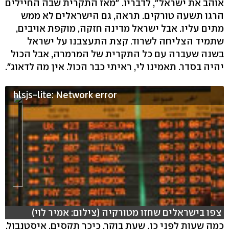
אוהב את ישראל", לדבריו. "מאז התקרית שבה החיילים
הרגו תשעה טורקים. תראה, גם הישראלים לא ממש
מתים עליו. אבל ישראל מדינה חזקה, מוקפת אויבים,
שתמיד הצליחה לשרוד. קצת התעצבנו על ישראל
בשנה שעברה עם כל התקרית של המרמרה, אבל הכול
יהיה בסדר. תאמינו לי, ראיתי כבר הכול. אין מה לדאוג".
hlsjs-lite: Network error
צפו בישראלים שחזו מטורקיה (צילום: אמיר לוי)
כמה שעות לפני כן, שעת בוקר, כיכר תקסים, איסטנבול.