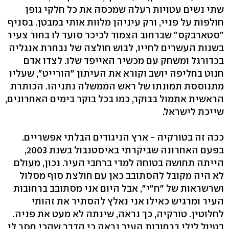
שתי נשים עטויות רעלה שמכסה את כל חלקי גופן
חולפות על פניי, ורק עיניהן מלוות אותי במבטן. בסניף
"סטארבקס" שברחוב הצמוד לכיכר סועד לו בחור צעיר
בשנות העשרים לחייו, לבוש חולצה של נבחרת אנגליה
בכדורגל ומשחק עם מכשיר האייפד שלו. לצדו אדם
חנוט בחליפה יושב וקורא את העיתון "הורייט", שעליו
מתנוססת תמונתו של ראש הממשלה נתניהו. הכותרת
הראשית אתמול בבוקר, כמו בכל בוקר בימים האחרונים,
שייכת לישראל.
ככה זה בטורקיה - ארץ הניגודים הבלתי אפשריים.
בפעם האחרונה שביקרתי באיסטנבול בשנת 2003,
הייתה תחושה בטוחה למדי ברחבי העיר. נכון, מעולם
לא היה מקובל להסתובב כאן עם חולצת סוף מסלול
ושרשראות של "ח"י", אבל היום אני מסתובב ברחובות
העיר ומרגיש כאילו אני נאלץ להסתיר את זהותי
לחלוטין. טורקיה, כך נראה, שינתה לא מעט את פניה.
בטיול לילי ברחובות העיר נראה כי הדבר שהכי חסר לי