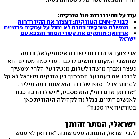
עוד על ההידרדרות מול טורקיה:
לבני ל-CNN הטורקית: לעצור את ההידרדרות
ממשלת טורקיה: החרם לא יחול על עסקים פרטיים
ארדואן: מנתקים את קשרי הסחר והצבא עם
ישראל
אני צועד איתו ברחבי שדרת איסתיקלאל, ונדמה
שתושבי המקום רוחשים לו כבוד. מדי כמה מטרים הוא
נעצר ומברך מישהו לשלום, מנשקו על הלחי וממשיך
לדרכו. את דעתו על הסכסוך בין טורקיה וישראל לא קל
לסחוט, אבל בסופו של דבר הוא אומר כמה מילים.
"ארדואן אדם דתי", הוא מסביר, "ויש לו הרבה כבוד
לאנשים דתיים. בגלל זה לקהילה היהודית כאן
בטורקיה אין סכנה".
ישראלי, הסתר זהותך
לגבי ישראל, התמונה מעט שונה. "ארדואן לא ממש