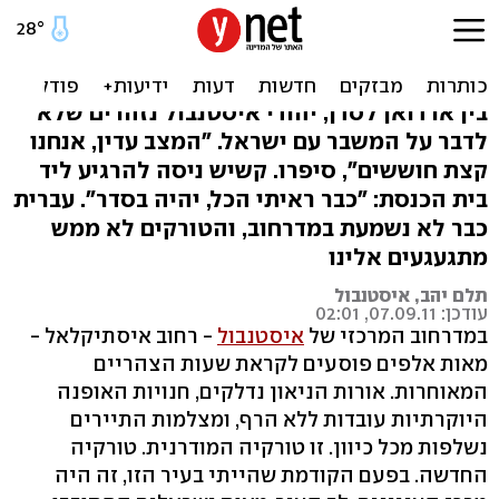
יהודי טורקיה מנמיכים
פרופיל: "לא מביעים דעה"
בין ארדואן לסדן, יהודי איסטנבול נזהרים שלא
לדבר על המשבר עם ישראל. "המצב עדין, אנחנו
קצת חוששים", סיפרו. קשיש ניסה להרגיע ליד
בית הכנסת: "כבר ראיתי הכל, יהיה בסדר". עברית
כבר לא נשמעת במדרחוב, והטורקים לא ממש
מתגעגעים אלינו
תלם יהב, איסטנבול
עודכן: 07.09.11, 02:01
במדרחוב המרכזי של
איסטנבול
- רחוב איסתיקלאל -
מאות אלפים פוסעים לקראת שעות הצהריים
המאוחרות. אורות הניאון נדלקים, חנויות האופנה
היוקרתיות עובדות ללא הרף, ומצלמות התיירים
נשלפות מכל כיוון. זו טורקיה המודרנית. טורקיה
החדשה. בפעם הקודמת שהייתי בעיר הזו, זה היה