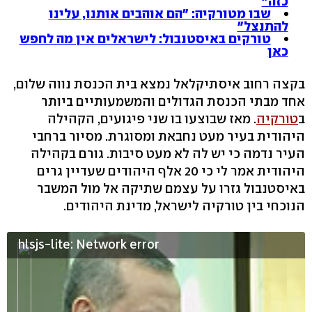
כזה"
שבו מטורקיה: "הם אוהבים אותנו, עלינו
להתנצל"
טורקים באיסטנבול: לישראלים אין מה לחפש
כאן
בקצה רחוב איסתיקלאל נמצא בית הכנסת נווה שלום,
אחד מבתי הכנסת הגדולים והמשמעותיים ביותר
ב
טורקיה
. מאז שבוצעו בו שני פיגועים, הקהילה
היהודית בעיר מעט נחבאת ומסוגרת. מסיור ברחבי
העיר נדמה כי יש לה לא מעט סיבות. גורם בקהילה
היהודית אמר לי כי 20 אלף היהודים שעדיין גרים
באיסטנבול גזרו על עצמם שתיקה אל מול המשבר
הנוכחי בין טורקיה לישראל, מדינת היהודים.
hlsjs-lite: Network error