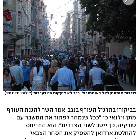
שדרות איסתיקלאל באיסטנבול. כבר לא צועקים פה בעברית
(צילום: תלם יהב)
בביקורו בתרגיל העורף בנגב, אמר השר להגנת העורף
מתן וילנאי כי "ככל שנמהר לפתור את המשבר עם
טורקיה, כך ייטב לשני הצדדים". הוא התייחס
להחלטת ארדואן להפסיק את הסחר הצבאי