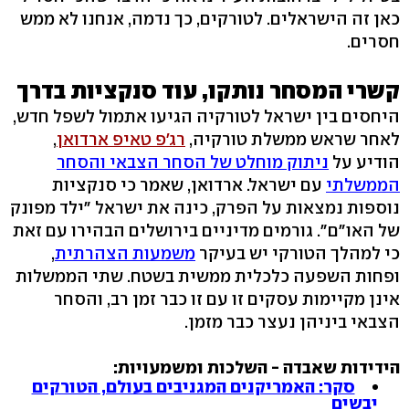
כאן זה הישראלים. לטורקים, כך נדמה, אנחנו לא ממש
חסרים.
קשרי המסחר נותקו, עוד סנקציות בדרך
היחסים בין ישראל לטורקיה הגיעו אתמול לשפל חדש,
לאחר שראש ממשלת טורקיה,
רג'פ טאיפ ארדואן
,
הודיע על
ניתוק מוחלט של הסחר הצבאי והסחר
הממשלתי
עם ישראל. ארדואן, שאמר כי סנקציות
נוספות נמצאות על הפרק, כינה את ישראל "ילד מפונק
של האו"ם". גורמים מדיניים בירושלים הבהירו עם זאת
כי למהלך הטורקי יש בעיקר
משמעות הצהרתית
,
ופחות השפעה כלכלית ממשית בשטח. שתי הממשלות
אינן מקיימות עסקים זו עם זו כבר זמן רב, והסחר
הצבאי ביניהן נעצר כבר מזמן.
הידידות שאבדה - השלכות ומשמעויות:
סקר: האמריקנים המגניבים בעולם, הטורקים
יבשים