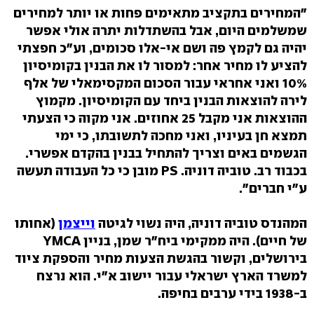
"המחירים בתקציב מתאימים פחות או יותר למחירים
שמשלמים היום, אבל בהשתדלות יתרה אולי אפשר
יהיה גם לקמץ פה ושם אי-אלו סכומים, וע"כ חפצתי
להציע לו מחיר אחר: למסור לו את הבנין בקומיסיון
10% ואני אחראי עבור הסכום המקסימאלי של אלף
לירה להוצאות הבנין ביחד עם הקומיסיון. מקמוץ
ההוצאות אני מקבל 25 אחוזים. אני מקוה כי הצעתי
תמצא חן בעיניו, ואני מחכה לתשובתו, כי ימי
הגשמים באים וצריך להתחיל בבנין בהקדם אפשרי.
בכבוד רב. טוביה דוניה. PS מובן כי כל העבודה תעשה
ע"י חברים".
המהנדס טוביה דוניה, היה
נשוי לגיטה
וייצמן
(אחותו
של
חיים). היה ממקימי ביח"ר שמן, בניין YMCA
בירושלים, וקשור בהגשת הצעות מחיר והספקת ציוד
למשרד הארץ ישראלי עבור יישוב א"י. הוא נרצח
ב-1938 בידי ערבים בחיפה.