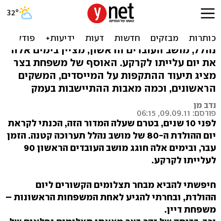
90 שנה - ועוד עובדים: דברי
ימי נהלל בשחור-לבן
נהלל, מושב העובדים הראשון, מציין בימים אלה
את יום עלייתו לקרקע. האוסף של משפחת בצר
מציג תיעוד ההתקפות על המייסדים, המשקים
הראשונים, וכמה מאבות ההתיישבות בעמק
נדב מן
פורסם: 09.09.11, 06:15
לפני 10 שנים, בטרם שעלה המדור הזה, הכנתי לקראת
יום ההולדת ה-80 של מושב נהלל תערוכה קטנה. הזמן
עבר, ובימים אלה חוגג מושב העובדים הראשון 90
לעלייתו לקרקע.
חיפשתי להביא מבחר תצלומים הקשורים ליום
ההולדת, ובחרתי להגיע לאחת המשפחות הראשונות –
משפחת דיין.