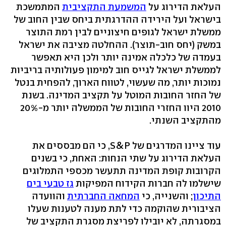
העלאת הדירוג על
המשמעת התקציבית
המתמשכת
בישראל ועל הירידה ההדרגתית ביחס שבין החוב של
ממשלת ישראל לגופים חיצוניים לבין רמת התוצר
במשק (יחס חוב-תוצר). ההחלטה מציבה את ישראל
בעמדה של כלכלה אמינה יותר ולכן היא תאפשר
לממשלת ישראל לגייס חוב למימון פעולותיה בריביות
נמוכות יותר, מה שעשוי, לטווח הארוך, להפחית בנטל
של החזר החובות המוטל על תקציב המדינה. בשנת
2010 היוו החזרי החובות של הממשלה יותר מ-20%
מהתקציב השנתי.
עוד ציינו המדרגים של S&P, כי הם מבססים את
העלאת הדירוג על שתי הנחות: האחת, כי בשנים
הקרובות קופת המדינה תתעשר מכספי התמלוגים
שישלמו לה חברות הקידוח המפיקות
גז טבעי בים
התיכון
; והשנייה, כי
המחאה החברתית
והוועדה
הציבורית שהוקמה כדי לתת מענה לטענות שעלו
במסגרתה, לא יובילו לפריצת מסגרת התקציב של