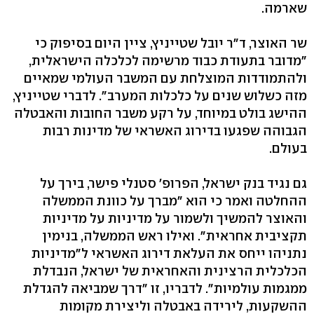
שארמה.
שר האוצר, ד"ר יובל שטייניץ, ציין היום בסיפוק כי
"מדובר בתעודת כבוד מרשימה לכלכלה הישראלית,
ולהתמודדות המוצלחת עם המשבר העולמי שמאיים
מזה כשלוש שנים על כלכלות המערב". לדברי שטייניץ,
ההישג בולט במיוחד, על רקע משבר החובות והאבטלה
הגבוהה שפגעו בדירוג האשראי של מדינות רבות
בעולם.
גם נגיד בנק ישראל, הפרופ' סטנלי פישר, בירך על
ההחלטה ואמר כי הוא "מברך על כוונת הממשלה
והאוצר להמשיך ולשמור על מדיניות על מדיניות
תקציבית אחראית". ואילו ראש הממשלה, בנימין
נתניהו ייחס את העלאת דירוג האשראי ל"מדיניות
הכלכלית הרצינית והאחראית של ישראל, הנבדלת
ממגמות עולמיות". לדבריו, זו "דרך שמביאה להגדלת
ההשקעות, לירידה באבטלה וליצירת מקומות