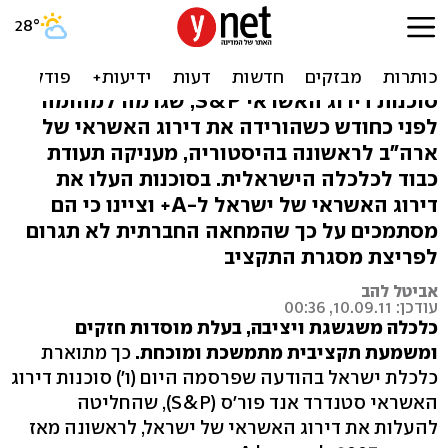
S&P העלו את דירוג האשראי
של ישראל ל-A+
סוכנות דירוג האשראי S&P, שגרמה למהומה
לפני כחודש כשהורידה את דירוג האשראי של
ארה"ב לראשונה בהיסטוריה, מעניקה תעודת
כבוד לכלכלה הישראלית. בסוכנות העלו את
דירוג האשראי של ישראל ל-A+ וציינו כי הם
מסתמכים על כך שהמחאה החברתית לא תגרום
לפריצת מסגרת התקציב
אביטל להב
עודכן: 10.09.11, 00:36
כלכלה משגשגת ויציבה, בעלת מוסדות חזקים
ומשמעת תקציבית מתמשכת ומוכחת.
כך מתוארת
כלכלת ישראל בהודעה שפרסמה היום (ו') סוכנות דירוג
האשראי סטנדרד אנד פור'ס (S&P), שהחליטה
להעלות את דירוג האשראי של ישראל, לראשונה מאז