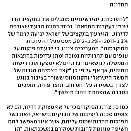
המדינה.
"להערכתנו, יהיו שינויים מוגבלים אוד בתקציב הדו
שנתי בעקבות המחאה", נכתב בחוות הדעת שצורפה
לדירוג. "הגירעון בתקציב של ישראל יגיעה לרמה של
3% ב-2011 ו-2% ב-2012, מעט מעל ההערכות
המוקדמות". המעריכים ציינו, כי לדעתם פיקוח על
ענפים עם תחרותיות נמוכה ומתן עדיפות בהוצאות
הממשלה לנושאים חברתיים לא יספקו את דרישות
המוחים, אך אף על פי כן "קצב הצמיחה הגבוה של
המשק הישראלי והקונסזוס ששורר בציבור בנוגע
לצורך בשמירה על יחס חוב-תוצר פוחת, תומכים
בסברה שהפחתת החוב תימשך".
כמו כן, ציינו הסוקרים כי על אף מצוקת הדיור, הם לא
צופים סכנה ליציבות של הבנקים בישראל, וזאת בשל
הפיקוח ההדוק שמוט עליהם, אשר אינו מאפשר להם
חשיפה מוגזמת לחובות שמקורם במשכנתאות. "הן