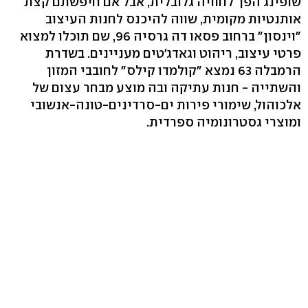
שופינג הפך לחוויה גלובלית, אבל אם חיפשתם קצת
אותנטיות מקומית, שווה להיכנס לחנות העיצוב
"וינסון" ברחוב פסאו דה גרסיה ‭,96‬ שם תוכלו למצוא
פרטי עיצוב, ריהוט וגאדג'טים מעניינים. בשדרת
הרמבלה 63 נמצא "קולמדו קילס" לחובבי המזון
והשתייה - חנות עתיקה ובה מוצע מבחר עצום של
אלכוהול, שימורי פירות ים-סרדינים-טונה-אנשובי
ומוצרי גסטרונומיה ספרדית.