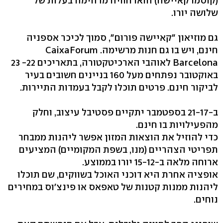
(קוסמו קאיישה) הואו חוויה מדהימה בעלות של
שלושה יורו.
גם מוזיאון "קאיישה פורום‭,"‬ סמוך לכיכר אספניה
חינם, ויש בו גם חנות מרשימה. ‭CaixaForum
באוקטובר נפתחים מעל 160 בניינים חשובים בעיר
לביקור חינם. פרטים תוכלו לקבל בעמדות התיירות.
ב‭21-17-‬ בספטמבר יתקיים פסטיבל עיצוב, וחלק
מהפעילויות בו חינם.
כדי להוזיל את הוצאות המזון אפשר ליהנות ממבחר
תפריטי הצהריים (מנו, בשפת המקומיים) המציעים
ארוחה מלאה ב‭15-12-‬ יורו בממוצע.
אופציה אחרת היא דוכני האוכל בשווקים, שם תוכלו
ליהנות ממנות קטנות של טאפאס או פינצ'וס במחירים
נוחים.