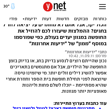
חופשת חגים בזול: הצעות
מסביב לעולם
הכול יקר, אבל אתם לא מוותרים על יציאה לחו"ל
בחגים? ההמלצות שיעזרו לכם להוזיל את
החופשה במגוון יעדים בעולם, כפי שפורסמו
במוסף "ממון" של "ידיעות אחרונות"
כתבי "ידיעות אחרונות"
פורסם: 11.09.11, 10:42
נכון שהייתם רוצים לנסוע בדיוק בחג, או בדיוק בזמן
החופשה של הילדים, אבל אם מתגמשים בתאריכים
אפשר להשיג דילים זולים יותר. מי שיזמינו טיסה
שיוצאת לפני תחילת חופשת בית הספר וחוזרת אחרי
שהיא מסתיימת - יוכלו לשלם פחות וליהנות
מאופציות יותר מגוונות.
עוד כתבות בערוץ התיירות:
מתכננים חופשה בארץ? לטייל ולישון בזול