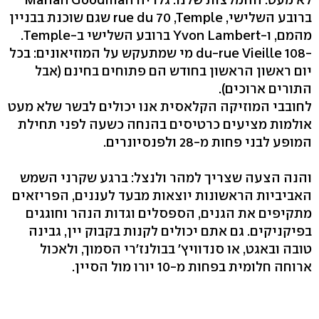
ברובע השלישי, ‭rue du 70 ‬‭,Temple‬ שגם שוכנת בבניין
מהמם, ו‭Yvon Lambert-‬ ברובע השלישי ב‭.Temple-
du-rue Vieille 108-‬ מי שמתעקש על המוזיאונים: בכל
יום ראשון הראשון בחודש הם פתוחים בחינם (אבל
התורים ארוכים‭.(‬
לחובבי המוזיקה הקלאסית אנו יכולים לבשר שלא מעט
אולמות מציעים כרטיסים בהנחה כשעה לפני תחילת
המופע לבני פחות מ‭28-‬ ולפנסיונרים.
והנה הצעה שצריך למהר ולנצל: ברגע שקרני השמש
האביביות הראשונות יוצאות מבעד לעננים, הפריזאים
מתקיפים את הגנים, הספסלים וגדות הנהר וחוגגים
בפיקניקים. גם אתם יכולים לקנות בקבוק יין, גבינה
טובה ובאגט, או סנדוויץ' בבולנז'רי הסמוך, ולאכול
ארוחה חלומית בפחות מ‭10-‬ יורו מול הסיין.