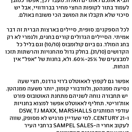
תביא אתכם לאתרים האלה. מעבר לכך, אפשר כמובן
לעמוד בתור לקופות החצי מחיר בברודוויי, אבל יש
סיכוי שלא תקבלו את המושב הכי משובח באולם.
לכל הספקנים: סופית, סיילים בארצות הברית זה דבר
אמיתי. הסיילים הגדולים קורים בחגים, ולגמרי לא רק
בחג המולד. גם ביום קולומבוס (10/10) וגם בליל כל
הקדושים (31/10).‬ בחלק גדול מהחנויות והרשתות תזכו
למבצעים של ‭.60%-25%‬ ולא, בחנות של "אפל" אין
הנחות.
אפשר גם לקפוץ לאאוטלט ג'רזי גרדנס, חצי שעה
נסיעה ממנהטן, ולוודבורי קומון, יותר משעה ממנהטן.
יש תחבורה נוחה לשניהם מתחנת האוטובוס פורט
אות'וריטי. תחליף לאאוטלט אפשר למצוא בחנויות
ו‭.CENTURY 21-‬ למי שעדיין מרגיש לא מסופק, שווה
לעקוב אחרי ה‭SAMPEL SALES-‬ ברחבי העיר