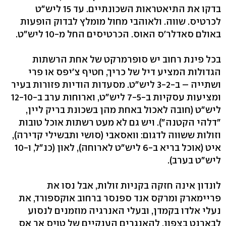
בדקו את התיאטראות השכונתיים. עד 15 ליש"ט
לכרטיס. שווה. ולאוהבי מחול מומלץ לבדוק הופעות
באולם סאדלר'ס האוס. הכרטיסים החל מ‭10-‬ ליש"ט.
בכל פינת רחוב יש סופרמרקט של אחת הרשתות
הגדולות המציע דיל של כריך, חטיף צ'יפס או פרי
ושתייה – ב‭3-2-‬ ליש"ט. מסעדות הודיות פזורות בעיר
ליש"ט (חובה לאכול באחת מהן בשכונת בריק ליין,
"דלהי הקטנה‭.("‬ ויש גם לא מעט רשתות אוכל טובות
ליש"ט בערב‭.(‬
לונדון אינה חזקה בקניות זולות, אבל נסו את
פריימארק ומרקס אנד ספנסר ברחוב אוקספורד, את
נעלי אלדו בקמדן, ובעלי האנרגיה מוזמנים לנסוע
לבארנט בצפון, להאנגרים הענקיים של טויס אר אס