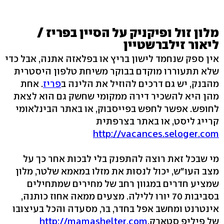
מלון זול ופיקניק על הסיין בפריז /
ליאור זילברשטיין
אין ספק שנחמד לישון בריץ או בפלאזה אתנה, אבל כדי
שלא תתעוררו מוקדם בבוקר משיחת טלפון היסטרית
מהבנק, יש גם דרכים להוזיל את הלינה ב
פריז
. אחת
מהן היא להשכיר דירה ממקומי שחשק גם הוא לצאת
לחופש. אפשר לחפש בפייסבוק, או באתר הבינלאומי
קרייג ליסט, או באתר בצרפתית ‭
‬
http://vacances.seloger.com
מי שבכל זאת רוצה להתפנק בלי לבכות אחר כך על
מצב העו"ש, יכול לנסות את מזלו במאמא שלטר, מלון
שמציע חדרים במגוון רחב של מחירים שמתחילים
בסביבות 70 יורו ללילה. מצעים ממאה אחוז כותנה,
אינטרנט ומחשב אפל בחדר, בר, מסעדה והכל בעיצובו
של פיליפ סטארק.
http://mamashelter.com