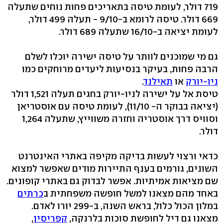
719 דולר, לעומת טיסה בתאריכים פחות נוחים שתעלה
669 דולר. טיסה לרומא ב-9/10 -‬ תעלה 499 דולר,
לעומת יציאה ב-16/10 שתעלה 689 דולר.
גם מי שמוכנים לוותר על טיסה ישירה יוכלו לשלם
הרבה פחות, בעיקר בנסיעות ליעדים מרוחקים כמו
ניו-יורק
או
תאילנד
.
טיסת אל על ישירה לניו-יורק בחגים תעלה ‭1,521‬ דולר
(יציאה בבוקר ה- 11/10), לעומת טיסה עם אוסטריאן
דולר.
כדאי ורצוי לעשות בדיקה מקיפה באתרי האינטרנט
השונים, גורמים בענף התיירות מודים שאפשר למצוא
שם מציאות אמיתיות. אפשר לבדוק גם באתרי קופונים.
באחד מהם מצאנו למשל חופשה משפחתית ב
כרתים
במלון הכול כלול, בראש השנה, ב‭299-‬ יורו לאדם.
מצאנו גם דיל לחופשת סוכות בלרנקה,
קפריסין
,