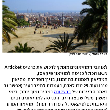
פארק גואל
(צילום: רונה פפר)
לאוהבי המוזיאונים מומלץ לרכוש את כרטיס ‭Articket
BCN‬ הכולל כניסה למוזיאון פיקאסו,
המוזיאון לאמנות בת זמננו, בניין הפדררה, מוזיאון
מירו ועוד. 25 יורו לאדם, בעמדות לתייר בעיר (אפשר גם
באתר התיירות של
ברצלונה
במחיר נמוך יותר‭.(‬ בימי
ראשון, משלוש בצהריים, הכניסה למוזיאונים רבים
היא בחינם (פיקאסו, לה פדררה ועוד‭.(‬ ומוזיאון המדע