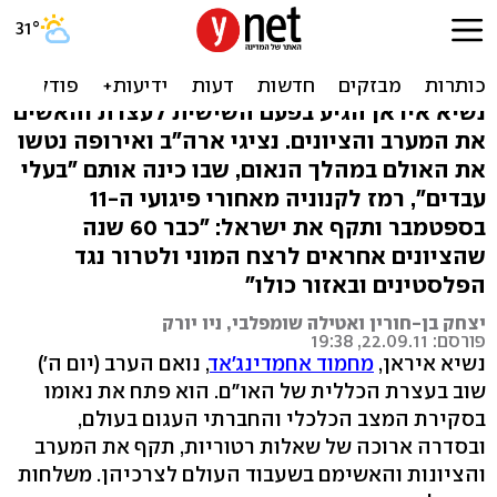
אחמדינג'אד תקף את הציונים
באו"ם, נציגים נטשו
נשיא איראן הגיע בפעם השישית לעצרת והאשים
את המערב והציונים. נציגי ארה"ב ואירופה נטשו
את האולם במהלך הנאום, שבו כינה אותם "בעלי
עבדים", רמז לקנוניה מאחורי פיגועי ה-11
בספטמבר ותקף את ישראל: "כבר 60 שנה
שהציונים אחראים לרצח המוני ולטרור נגד
הפלסטינים ובאזור כולו"
יצחק בן-חורין ואטילה שומפלבי, ניו יורק
פורסם: 22.09.11, 19:38
נשיא איראן,
מחמוד אחמדינג'אד
, נואם הערב (יום ה')
שוב בעצרת הכללית של האו"ם. הוא פתח את נאומו
בסקירת המצב הכלכלי והחברתי העגום בעולם,
ובסדרה ארוכה של שאלות רטוריות, תקף את המערב
והציונות והאשימם בשעבוד העולם לצרכיהן. משלחות