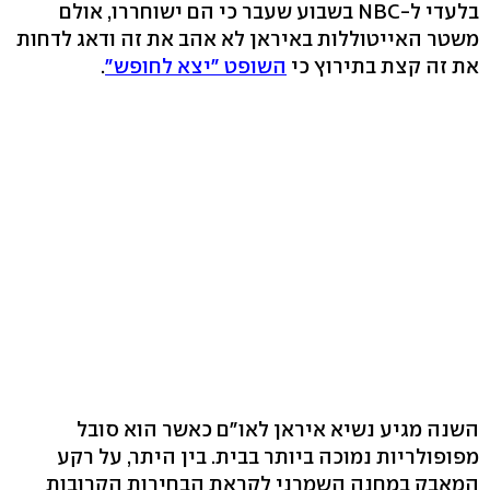
בלעדי ל-NBC בשבוע שעבר כי הם ישוחררו, אולם
משטר האייטוללות באיראן לא אהב את זה ודאג לדחות
את זה קצת בתירוץ כי
השופט "יצא לחופש"
.
השנה מגיע נשיא איראן לאו"ם כאשר הוא סובל
מפופולריות נמוכה ביותר בבית. בין היתר, על רקע
המאבק במחנה השמרני לקראת הבחירות הקרובות