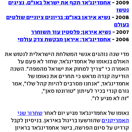
2009 -
אחמדינג'אד תקף את ישראל באו"ם, נציגים
נטשו
2008 -
נשיא איראן באו"ם: בריונים ציוניים שולטים
בעולם
2007 -
נשיא איראן: פלסטין עוד תשוחרר
2006 -
אחמדינג'אד: איראן מבקשת צדק עולמי
מדי שנה נוהגים אנשי המשלחת הישראלית לנטוש את
האולם בנאומו של אחמדינג'אד, שחזר לא פעם על
האמרה כי "צריך למחוק את ישראל מהמפה". השנה
הודיעה קנדה מראש כי תחרים את נאומו של
אחמדינג'אד, "אנחנו מסרבים להיות קהל שלו", אמר
גורם קנדי בכיר לעיתון "טורונטו סאן",
"זה לא מגיע לו".
נאומו של אחמדינג'אד מגיע יום לאחר
שחרור שני
האמריקנים
שהורשעו בריגול באיראן. בניסיון לקבל
קרדיט על סיום הפרשה, בישר אחמדינג'אד בראיון