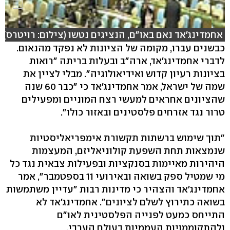
אחמדינג'אד נאם באו"ם, הנציגים נטשו (צילום: רויטרס)
כבשנים עברו, מקומה של הציונות לא נפקד מהנאום.
לדברי אחמדינג'אד, ארה"ב ובעלות בריתה "רואות
בציונות רעיון קדוש ואידיאולוגיה". מבלי לציין את
שמה של ישראל, אמר אחמדינג'אד כי "כבר 60 שנה
שהציונים אחראים למעשי רצח המוניים ומפעילים
טרור נגד אזרחים פלסטינים ובאזור כולו".
"תוך שימוש ברשתות תקשורת אימפריאליסטיות
שנמצאות תחת השפעת קולוניאליזם, המעצמות
היהירות מאיימות בסנקציות ובפעילות צבאית נגד כל
מי שמטיל ספק בשואה ובאירועי 11 בספטמבר", אמר
אחמדינג'אד והצהיר כי מדינות רבות "עדיין משתמשות
בשואה כתירוץ לשלם לציונים". אחמדינג'אד לא
התייחס כמעט לפנייה הפלסטינית לאו"ם
ולהתקוממויות העממיות בעולם הערבי.