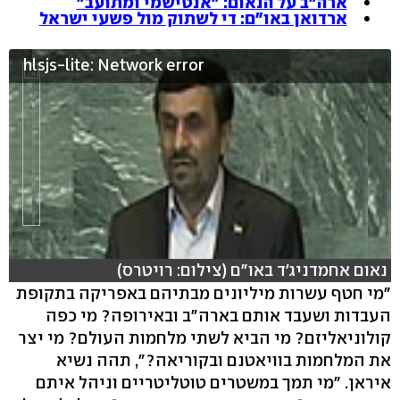
ארה"ב על הנאום: "אנטישמי ומתועב"
ארדואן באו"ם: די לשתוק מול פשעי ישראל
hlsjs-lite: Network error
נאום אחמדניג'ד באו"ם (צילום: רויטרס)
"מי חטף עשרות מיליונים מבתיהם באפריקה בתקופת
העבדות ושעבד אותם בארה"ב ובאירופה? מי כפה
קולוניאליזם? מי הביא לשתי מלחמות העולם? מי יצר
את המלחמות בוויאטנם ובקוריאה?", תהה נשיא
איראן. "מי תמך במשטרים טוטליטריים וניהל איתם