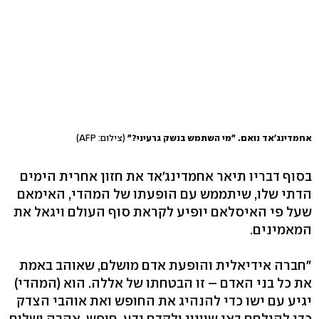
אחמדינג'אד נואם. "מי השתמש בנשק גרעיני?"
(צילום: AFP)
בסוף דבריו תיאר אחמדינג'אד את חזון אחרית הימים
הדתי שלו, שיתממש עם הופעתו של המהדי, האימאם
שעל פי האיסלאם יופיע לקראת סוף העולם ויגאל את
המאמינים.
"חברה אידיאלית והופעת אדם מושלם, שאוהב באמת
את כל בני האדם – זו הבטחתו של אללה. הוא (המהדי)
יגיע עם ישו כדי להנהיג את החופש ואת אוהבי הצדק
כדי להילחם באי שוויון ולקדם ידע, חופש, אהבה ושלום