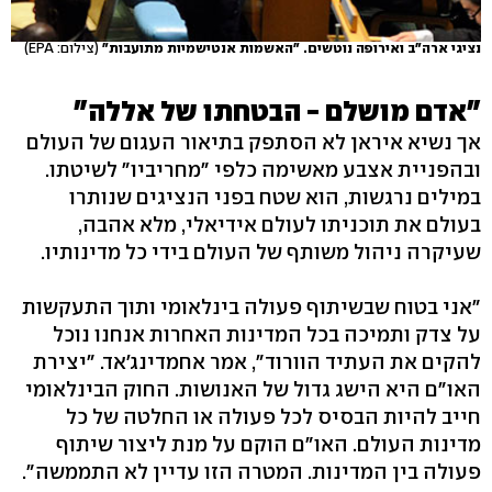
נציגי ארה"ב ואירופה נוטשים. "האשמות אנטישמיות מתועבות"
(צילום: EPA)
"אדם מושלם - הבטחתו של אללה"
אך נשיא איראן לא הסתפק בתיאור העגום של העולם
ובהפניית אצבע מאשימה כלפי "מחריביו" לשיטתו.
במילים נרגשות, הוא שטח בפני הנציגים שנותרו
בעולם את תוכניתו לעולם אידיאלי, מלא אהבה,
שעיקרה ניהול משותף של העולם בידי כל מדינותיו.
"אני בטוח שבשיתוף פעולה בינלאומי ותוך התעקשות
על צדק ותמיכה בכל המדינות האחרות אנחנו נוכל
להקים את העתיד הוורוד", אמר אחמדינג'אד. "יצירת
האו"ם היא הישג גדול של האנושות. החוק הבינלאומי
חייב להיות הבסיס לכל פעולה או החלטה של כל
מדינות העולם. האו"ם הוקם על מנת ליצור שיתוף
פעולה בין המדינות. המטרה הזו עדיין לא התממשה".