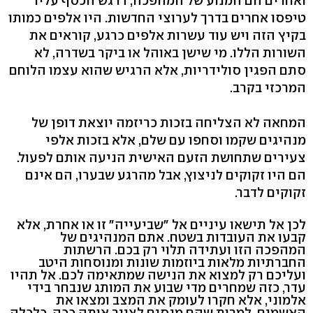
ואחרים הם המנוע של המהפכה, דרגש הכסף עליו
טיפסו אחרים בדרך לערוצי החדשות. היו אלפים כמותו
בקיץ הזה ויש עוד עשרות אלפים כרגע, קוראים את
השורות הללו. מי שישן באוהל או ביקר בשדרה, לא
סתם הפגין סולידריות, אלא הרגיש שהוא עצמו הלוחם
המרכזי בקרב.
המחאה לא הצליחה בזכות כריזמה יוצאת דופן של
מנהיגים שקמו וסחפו עם שלם, אלא בזכות אלפי
צעירים שתחושת הזעם האישית הניעה אותם לפעול.
הם היו זקוקים לניצוץ, אבל מהרגע שבערו, הם אינם
זקוקים לדבר.
לכן אל תישאו עיניים אל "שביעייה" זו או אחרת, אלא
קבעו את העובדות בשטח. אתם המנהיגים של
המהפכה הזו ועתידה תלוי רק בכם. הרשתות
החברתיות מלאות ביוזמות שונות ומנוסחות היטב
ועליכם רק למצוא את הנישה שמתאימה לכם. אל תהיו
עדר, כזה שמחרים מדי שבוע את המותג שנבחר בידי
אלמוני, אלא חקרו לעומק את המצב ומצאו את
האשמים. למרות שהם מנסים לצייר אותה ככה, כלכלה