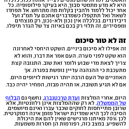
היא לא מדע מתמטי סבוך, היא בעיקר פילוסופיה. כל
אחד יכול ללמוד ולהבין בקלות מה מתרחש. אל תפחדו
לשאול ואל תתקפלו כשמדברים אתכם על תמ"ג ועל
דיבידנדים. בכלכלה אין נכון ולא-נכון, רק מנצחים
ומפסידים. זה תלוי רק בכם באיזה צד של הגדר תיפלו.
זה לא טור סיכום
זה אפילו לא סיכום ביניים. השקט היחסי לאחרונה
הוא שקט לפני סערה. העם אמר את דברו, והוא לא
צריך לצאת מדי שבוע ולומר זאת שוב. התגובה קצת
מתעכבת כי ההנהגה עדיין נופשת בפגרה. אך
האוזניים של העם הרבה יותר רגישות לזיופים היום.
אם לא תגיע תשובה, או תהיה מבזה, המחיר יהיה כבד.
היום, אחרי המלצות
ועדת טרכטנברג
, נחשף גם
הבלוף
של הממשלה
. לא רק שההמלצות אינן רלוונטיות, אלא
שרובן מתייחסות לחוקים שכבר עברו ואינם מיושמים.
הסיבה לכך היא שמדינת ישראל מזמן אינה דמוקרטית.
לכן 70% מאיתנו מרגישים שאין להם את היכולת
להשפיע. במצב כזה, רפורמות הן חסרות משמעות.