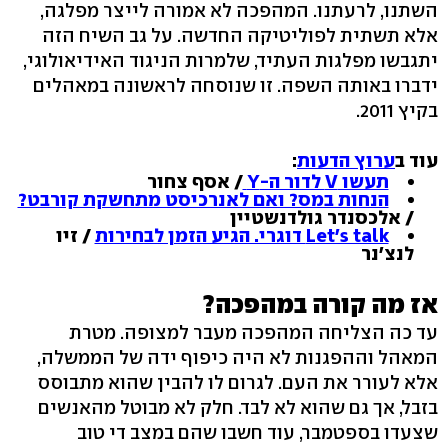
השתנו, לרעתנו. המהפכה לא אמורה לייצר מפלגה,
אלא תשתית לפוליטיקה החדשה. על גב השיח הזה
יתגבשו מפלגות העתיד, שלמרות הניגוד האידיאולוגי,
ידברו באותה השפה. זו שנוסחה לראשונה במאהלים
בקיץ 2011.
עוד ב
ערוץ הדעות
:
תעשו V לדור ה-Y
/ אסף צחור
הנחות במס? ואם לאנרכיסט מתחשקת קורבט?
/ אלכסנדר גולדנשטיין
Let's talk דוגרי. הגיע הזמן לבחירות
/ זיו
לנצ'נר
אז מה קורה במהפכה?
עד כה הצליחה המהפכה מעבר למצופה. מטרת
המאהל וההפגנות לא היה כיפוף ידה של הממשלה,
אלא לעורר את העם. לגרום לו להבין שהוא מתבוסס
בזבל, אך גם שהוא לא לבד. חלק לא מבוטל מהאנשים
שצעדו בספטמבר, עוד חשבו שהם במצב די טוב