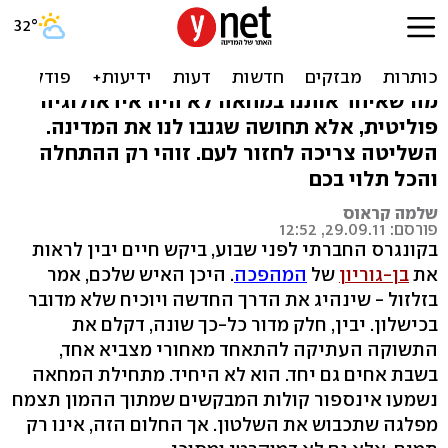
צומת רוטשילד. לאן ממשיכים
מפה?
מה שאיחד אותנו במחאה לא היה אידאולוגיה
פוליטית, אלא תחושה שגנבו לנו את המדינה.
השליטה צריכה לחזור לעם. זוהי רק ההתחלה
והכל תלוי בכם
שלמה קראוס
פורסם: 29.09.11, 12:52
בקונגרס החברתי לפני שבוע, ביקש חיים יבין לראות
את
בן-גוריון
של
המהפכה
. היכן האיש שלכם, אמר
בזלזול - שינהיג את הדרך החדשה ויוכיח שלא מדובר
בכישלון. יבין, חלק מדור כל-כך שונה, דקלם את
התשוקה העתיקה להתאחד מאחורי מצביא אחד,
בשבת אחים גם יחד. הוא לא היחיד. מתחילת המחאה
נשמעו אינספור קולות המבקשים שמתוך ההמון תצמח
מפלגה שתכבוש את השלטון. אך החלום הזה, אינו רק