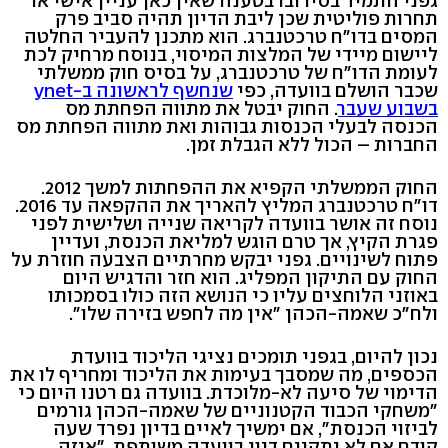
גפני התמיד בסירובו בטענה שאין כאן עניין אישי או
תחרות פוליטית שכן ליבת הדיון תהיה סביב פרק
המסים בדו"ח טרכטנברג. הוא מתכנן להעביר החלטה
ליישום מיידי של המלצות המיסוי, בנוסח מרחיק לכת
לעומת הדו"ח של טרכטנברג, על בסיס חוק ממשלתי
שכבר הושלם בוועדה, כפי
שנחשף לראשונה ב-ynet
בשבוע שעבר
. החוק יבטל את מתווה הפחתת מס
הכנסה לבעלי הכנסות גבוהות ואת מתווה הפחתת מס
החברות – הכול ללא הגבלת זמן.
החוק הממשלתי הקפיא את ההפחתות למשך 2012.
דו"ח טרכטנברג המליץ להאריך את ההקפאה עד 2016.
נוסח זה אושר בוועדה לקריאה שנייה ושלישית לפני
פגרת הקיץ, אך טרם הוגש למליאת הכנסת, ועדיין
פתוח לשינויים. גפני יבקש מחרתיים הצבעה חוזרת על
החוק עם התיקון המפליג. הוא חזר והדגיש היום
באוזני הלוחצים עליו כי הנושא הזה כולו בסמכותו
ולח"כ שאמה-הכהן "אין מה לחפש בזירה שלו".
נכון להיום, בגפני תומכים נציגי הליכוד בוועדת
הכספים, מה שמסבך בעימות את הליכוד ומחריף לו את
הדימוי של סיעה לא-מלוכדת. בוועדה גם רטנו היום כי
"משחקי הכבוד הקטנוניים של שאמה-הכהן גורמים
לביזוי הכנסת", אם ימשיך לאיים בדיון נפרד שעה
קודם אם לא יתקיים דיון בוועדה משותפת. "איזה