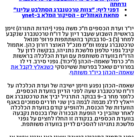
נדחתה
דפני ליף: "צוות טרכטנברג הסתלבט עלינו"
מחאת האוהלים - הסיקור המלא ב-ynet
יו"ר ועדת הכספים ח"כ משה גפני (יהדות התורה) זימן
בראשית השבוע שעבר דיון על דו"ח טרכטנברג שנקבע
למחר (ג') ב-10 בבוקר בהשתתפות פרופ' מנואל
טרכטנברג עצמו ומ"מ מנכ"ל האוצר דורון כהן. אתמול
קיבל גפני טלפון מלשכת נתניהו, בבקשה לדון על
הדו"ח בוועדה משותפת עם ועדת הכלכלה בראשות
ח"כ כרמל שאמה-הכהן (ליכוד). גפני סירב. די לו
במרורים שאכל בפרשת ששינסקי
כשנאלץ לקבל את
שאמה-הכהן כיו"ר משותף
.
שאמה-הכהן נפגע וזימן ישיבה של ועדת הכלכלה על
דו"ח טרכטנברג שעה לפני הדיון בוועדת הכספים,
כלומר מחר ב-9 בבוקר. התרגיל יביך את טרכטנברג אם
ייאלץ לדלג מבמה לבמה בין שני חדרים סמוכים באגף
הוועדות של הכנסת, ולהופיע קודם בוועדת הכלכלה
לאחר שהבין כי הופעת הבכורה שלו בכנסת נקבעה
בוועדת הכספים. בנקודה זו החלו לחצים על גפני
מלשכת נתניהו להסכים לדיון בוועדה משותפת.