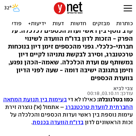
ועדות הכנסת שוב רבות,
והפעם על טרכטנברג
קרב נוסף בין ראשי ועדת הכספים לכלכלה. על
הפרק - הזכות לדון בדו"ח הוועדה לשינוי
חברתי-כלכלי. גפני מהכספים זימן דיון בנוכחות
טרכטנברג, וסירב לבקשת נתניהו לקיים דיון
במשותף עם ועדת הכלכלה. שאמה-הכהן נפגע,
וזימן בתגובה ישיבה דומה - שעה לפני הדיון
בוועדת הכספים
צבי לביא
עודכן: 03.10.11, 00:18
כמו בטלנובלה:
כאילו לא די
בעימות בין תנועת המחאה
החברתית לוועדת טרכטנברג
– אתמול (א') נוצרה זירת
עימות נוספת בין ראשי ועדות הכספים והכלכלה על
זכות הראשונים לדון
בדו"ח הוועדה בכנסת
.