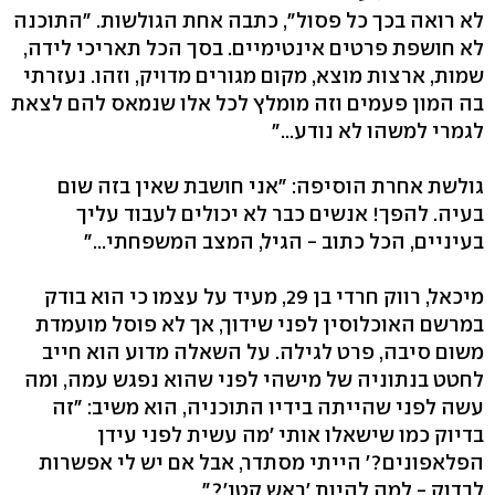
לא רואה בכך כל פסול", כתבה אחת הגולשות. "התוכנה
לא חושפת פרטים אינטימיים. בסך הכל תאריכי לידה,
שמות, ארצות מוצא, מקום מגורים מדויק, וזהו. נעזרתי
בה המון פעמים וזה מומלץ לכל אלו שנמאס להם לצאת
לגמרי למשהו לא נודע..."
גולשת אחרת הוסיפה: "אני חושבת שאין בזה שום
בעיה. להפך! אנשים כבר לא יכולים לעבוד עליך
בעיניים, הכל כתוב - הגיל, המצב המשפחתי..."
מיכאל, רווק חרדי בן 29, מעיד על עצמו כי הוא בודק
במרשם האוכלוסין לפני שידוך, אך לא פוסל מועמדת
משום סיבה, פרט לגילה. על השאלה מדוע הוא חייב
לחטט בנתוניה של מישהי לפני שהוא נפגש עמה, ומה
עשה לפני שהייתה בידיו התוכניה, הוא משיב: "זה
בדיוק כמו שישאלו אותי 'מה עשית לפני עידן
הפלאפונים?' הייתי מסתדר, אבל אם יש לי אפשרות
לבדוק - למה להיות 'ראש קטן'?"