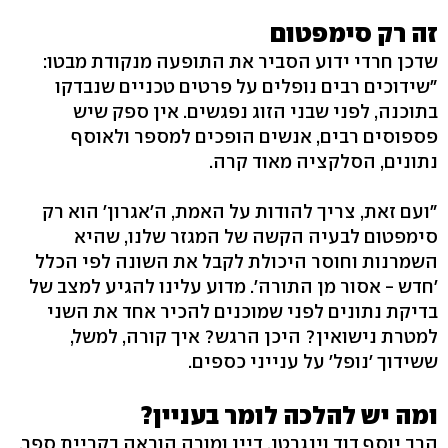
זה רק סימפטום
שדכן חרדי ידוע הסביר את התופעה מנקודת מבטו:
"שידוכים רבים נופלים על פרטים טכניים שנבדקו
בתוכנה, לפני שבני הזוג נפגשים. אין ספק שיש
פספוסים רבים, אנשים הופכים למספר ולאוסף
נתונים, הסלקציה מאוד קרה.
"ועם זאת, צריך להודות על האמת, ה'אגרון' הוא רק
סימפטום לבעיה הקשה של המגזר שלנו, שהיא
השמרנות וחוסר היכולת לקבל את השונה לפי הכלל
'חדש - אסור מן התורה'. מדוע עלינו להגיע למצב של
בדיקת נתונים לפני שמוכנים להכיר אחד את השני
למטרת נישואין? היכן הרגש? איך קורה, למשל,
ששידוך 'נופל' על ענייני כספים.
ומה יש להלכה לומר בעניין?
הרב יוסף דוד וינגרטן, דיין ומורה הוראה בקריית ספר,