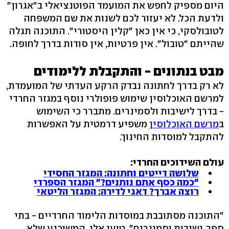
היום מספיק לחפש את המועמד הפוטנציאלי ב"אגרון"
ולדעת הכל. לא יעזור לכם לשנות את שם המשפחה
לטובולסקי, כי אין כאן "קלין היסטורי". התוכנה תגלה
שהייתם "טובול". אין פרטיות, אין סודות בדרך לחופה.
מבט בנתונים - והתקבלת ללימודים
לא רק בדרך לחתונה נבדק הרקע העדתי של המועמדת,
למרשם האוכלוסין שימוש פופולרי נוסף במגזר החרדי
- בדרך לישיבות ולסמינרים. מתברר כי השימוש
ב
מרשם האוכלוסין
משפיע דרמטית על האפשרות
להתקבל למוסדות החינוך.
עולם השידוכים החרדי:
שלושה דייטים וחתונה: המגזר החסידי
"כמה כסף אתם נותנים?" המגזר הספרדי
רוצה אברך? דאגי לדירה: המגזר הליטאי
"התוכנה מסתובבת במוסדות הלימוד החרדיים - בתי
ספר, ישיבות וסמינרים", טוען אלי, המשוכנע שלא