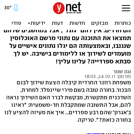
מרשם האוכלוסין: "הגוגל
החרדי" בדרך לשידוך
הם חרדים. אין להם "גוגל", אבל במחשבים שלהם
תמצאו את התוכנה עם נתוני מרשם האוכלוסין
שנגנבו, ובאמצעותה הם יגלו נתונים אישיים על
מועמדים לשידוך או ללימודים בישיבה. יש לך
סבתא ספרדייה? עלינו עליך!
נגה שמר
פורסם: 24.10.11, 18:03
משפחת רוזנר החרדית קיבלה הצעת שידוך לבנם
הבכור. בחורה טובה בשם מירי שיינפלד. למחרת,
השדכנית מתקשרת, מבקשת לברר האם השידוך נראה
להם, אבל התשובה שמתקבלת חד-משמעית: "ראינו
ב'אגרון' שהם רבע ספרדים... איך את מעיזה להציע לנו
בחורה כזאת?". טריקה.