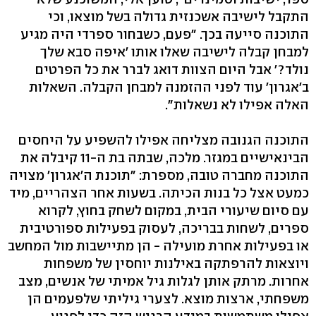
התקבל לישיבה אשכנזית גדולה בשל מוצאו, וכי
התוכנה סייעה בכך. "פעם, כשבחור ספרדי היה מגיע
למבחן קבלה לישיבה שאלו אותו 'איפה סבא שלך
נולד?' אבל היום הצוות דואג לברר את כל הפרטים
ב'אגרון' עוד לפני ההזמנה למבחן הקבלה. השאלות
האלה אפילו לא נשאלות".
התוכנה הגנובה מצליחה אפילו להשפיע על היחסים
הבינאישיים במגזר. מלכה, שבתה בת ה-11 קיבלה את
התוכנה מחברה טובה, מספרת: "תוכנת ה'אגרון' מצויה
כמעט אצל כל בנות הכיתה. בשעות אחר הצהריים, מיד
עם סיום שיעורי הבית, במקום לשחק בחוץ, לקרוא
ספרים, לשחות בבריכה, לעסוק בפעילות ספורטיבית
או בפעילות אחרת מועילה - הן מתיישבות מול המחשב
ויוצאות להרפתקה באילנות יוחסין של משפחות
אחרות. מרתק אותן לגלות גיל אמיתי של אנשים, מצב
משפחתי, ארצות מוצא. לצערי גיליתי שלפעמים הן