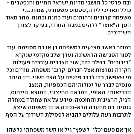
ובה פרטי כל תושבי מדינת ישראל החיים והנפטרים -
כולל תאריכי לידה, סטטוס משפחתי, שמות בני
משפחה קרובים ורחוקים ועוד כהנה וכהנה. מהר מאוד
הפך ה"אוצר" ללהיט במגזר החרדי, בעיקר לצורך
השידוכים.
במגזר, כאשר מציעים למשפחה בן או בת מסוימת, עוד
לפני הפגישה הראשונה נערך שלב מקדמי שנקרא
"בירורים". בשלב הזה, שני הצדדים עורכים פעולות
חקירה נמרצות אצל חברים, קרובי משפחה, מורים וכל
מי שאפשר, כדי לברר פרטים על הצד השני. בין היתר
מנסים לברר על יכולותיהם הכספיות, המצב
הבריאותי, האופי, המראה החיצוני, המוצא, הייחוס,
הגיל, הרצינות והחוכמה. מידע על אח שחולה במחלה
גנטית, דם מהעדה הלא-נכונה או בן משפחה שיצא
לתרבות רעה עלולים להביא לפסילת השידוך על הסף.
אך אם פעם יכלו "לשפץ" גיל או קשר משפחתי כלשהו,