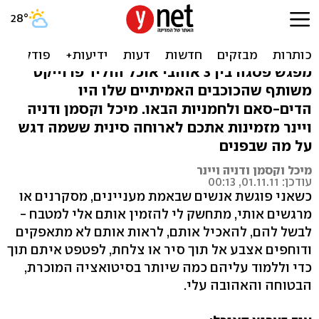
שניים סינים: דים סאם
ולחמניות באו
מפגש פסגה בין 3 אוהבי אוכל הוליד פרוייקט
משותף שהכוכבים האמיתיים שלו היו
הדים-סאם ולחמניות הבאו. מיכל וקסמן ודניה
ויינר מזמינות אתכם לארוחה סינית ששמה דגש
על מה שבפנים
מיכל וקסמן ודניה ויינר
עודכן: 01.11.11, 00:13
כשאני פוגשת אנשים שבאמת מעניינים, מסקרנים או
מרגשים אותי, מתחשק לי להזמין אותם אלי למטבח -
לבשל להם, להאכיל אותם, לראות אותם לא מתאפקים
ודוחפים אצבע אל תוך סיר או צלחת, לפטפט איתם תוך
כדי וללמוד עליהם כמה שיותר בסיטואציה המוכרת,
הבטוחה והאהובה עלי.