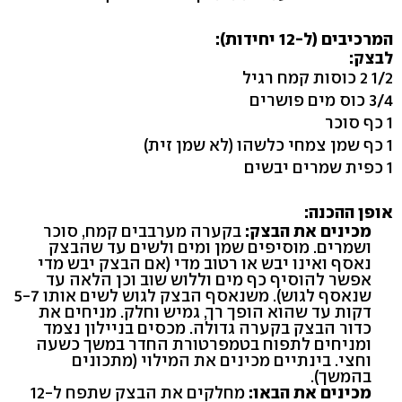
המרכיבים (ל-12 יחידות):
לבצק:
1/2 2 כוסות קמח רגיל
3/4 כוס מים פושרים
1 כף סוכר
1 כף שמן צמחי כלשהו (לא שמן זית)
1 כפית שמרים יבשים
אופן ההכנה:
מכינים את הבצק:
בקערה מערבבים קמח, סוכר
ושמרים. מוסיפים שמן ומים ולשים עד שהבצק
נאסף ואינו יבש או רטוב מדי (אם הבצק יבש מדי
אפשר להוסיף כף מים וללוש שוב וכן הלאה עד
שנאסף לגוש). משנאסף הבצק לגוש לשים אותו 5-7
דקות עד שהוא הופך רך, גמיש וחלק. מניחים את
כדור הבצק בקערה גדולה. מכסים בניילון נצמד
ומניחים לתפוח בטמפרטורת החדר במשך כשעה
וחצי. בינתיים מכינים את המילוי (מתכונים
בהמשך).
מכינים את הבאו:
מחלקים את הבצק שתפח ל-12