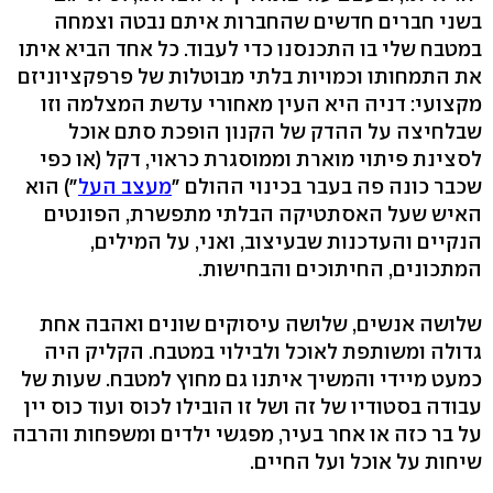
בשני חברים חדשים שהחברות איתם נבטה וצמחה
במטבח שלי בו התכנסנו כדי לעבוד. כל אחד הביא איתו
את התמחותו וכמויות בלתי מבוטלות של פרפקציוניזם
מקצועי: דניה היא העין מאחורי עדשת המצלמה וזו
שבלחיצה על ההדק של הקנון הופכת סתם אוכל
לסצינת פיתוי מוארת וממוסגרת כראוי, דקל (או כפי
שכבר כונה פה בעבר בכינוי ההולם "
מעצב העל
") הוא
האיש שעל האסתטיקה הבלתי מתפשרת, הפונטים
הנקיים והעדכנות שבעיצוב, ואני, על המילים,
המתכונים, החיתוכים והבחישות.
שלושה אנשים, שלושה עיסוקים שונים ואהבה אחת
גדולה ומשותפת לאוכל ולבילוי במטבח. הקליק היה
כמעט מיידי והמשיך איתנו גם מחוץ למטבח. שעות של
עבודה בסטודיו של זה ושל זו הובילו לכוס ועוד כוס יין
על בר כזה או אחר בעיר, מפגשי ילדים ומשפחות והרבה
שיחות על אוכל ועל החיים.