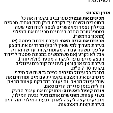
1 כפית מלח
אופן ההכנה:
מכינים את הבצק:
מערבבים בקערה את כל
החומרים ולשים עד לקבלת בצק חלק ואחיד. מכסים
בניילון נצמד ומאפשרים לבצק לנוח חצי שעה
בטמפרטורת החדר. בינתיים מכינים את המילוי
(מתכון בהמשך).
מכינים את הדים סאם:
בעזרת מכונת פסטה (או
בעזרת מערוך למי שאין לו כזו) מרדדים את הבצק
על פני משטח עבודה מקומח קלות, עד שהוא דק
אבל לא נקרע (אם משתמשים במכונת פסטה לרידוד
הבצק מגיעים עד לנקודה מספר 5 ולא יותר).
בעזרת כוס או קורצן לעוגיות קורצים עיגולים
בקוטר 7-10 ס"מ.
במרכז כל עיגול מניחים כפית גדושה של מילוי.
מרטיבים את האצבע בקערית עם מים ומורחים את
שולי עיגול הבצק. זה יעזור בהדבקת קצוות הבצק
זה לזה בזמן סגירת הדים סאם.
צורת קיפול ראשונה:
מחזיקים את עיגול הבצק
בשני קצוות. מפגישים אותם מעל גבעת המילוי,
מדביקים קצה לקצה לאורך גבעת המילוי ומהדקים
בעזרת קצות האצבעות.