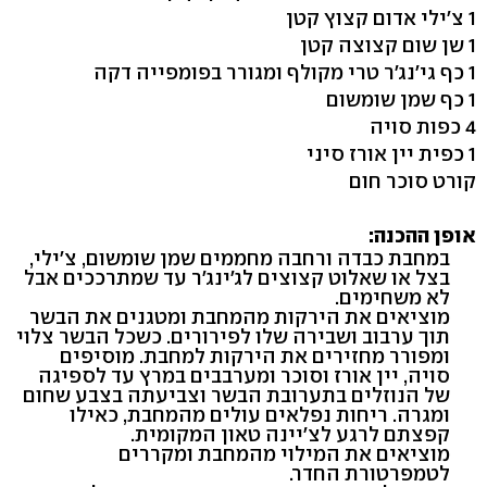
1 צ'ילי אדום קצוץ קטן
1 שן שום קצוצה קטן
1 כף גי'נג'ר טרי מקולף ומגורר בפומפייה דקה
1 כף שמן שומשום
4 כפות סויה
1 כפית יין אורז סיני
קורט סוכר חום
אופן ההכנה:
במחבת כבדה ורחבה מחממים שמן שומשום, צ'ילי,
בצל או שאלוט קצוצים לג'ינג'ר עד שמתרככים אבל
לא משחימים.
מוציאים את הירקות מהמחבת ומטגנים את הבשר
תוך ערבוב ושבירה שלו לפירורים. כשכל הבשר צלוי
ומפורר מחזירים את הירקות למחבת. מוסיפים
סויה, יין אורז וסוכר ומערבבים במרץ עד לספיגה
של הנוזלים בתערובת הבשר וצביעתה בצבע שחום
ומגרה. ריחות נפלאים עולים מהמחבת, כאילו
קפצתם לרגע לצ'יינה טאון המקומית.
מוציאים את המילוי מהמחבת ומקררים
לטמפרטורת החדר.