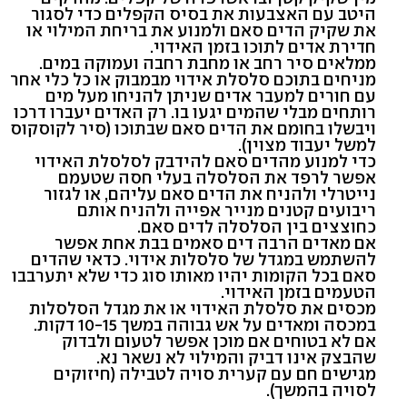
היטב עם האצבעות את בסיס הקפלים כדי לסגור
את שקיק הדים סאם ולמנוע את בריחת המילוי או
חדירת אדים לתוכו בזמן האידוי.
ממלאים סיר רחב או מחבת רחבה ועמוקה במים.
מניחים בתוכם סלסלת אידוי מבמבוק או כל כלי אחר
עם חורים למעבר אדים שניתן להניחו מעל מים
רותחים מבלי שהמים יגעו בו. רק האדים יעברו דרכו
ויבשלו בחומם את הדים סאם שבתוכו (סיר לקוסקוס
למשל יעבוד מצוין).
כדי למנוע מהדים סאם להידבק לסלסלת האידוי
אפשר לרפד את הסלסלה בעלי חסה שטעמם
נייטרלי ולהניח את הדים סאם עליהם, או לגזור
ריבועים קטנים מנייר אפייה ולהניח אותם
כחוצצים בין הסלסלה לדים סאם.
אם מאדים הרבה דים סאמים בבת אחת אפשר
להשתמש במגדל של סלסלות אידוי. כדאי שהדים
סאם בכל הקומות יהיו מאותו סוג כדי שלא יתערבבו
הטעמים בזמן האידוי.
מכסים את סלסלת האידוי או את מגדל הסלסלות
במכסה ומאדים על אש גבוהה במשך 10-15 דקות.
אם לא בטוחים אם מוכן אפשר לטעום ולבדוק
שהבצק אינו דביק והמילוי לא נשאר נא.
מגישים חם עם קערית סויה לטבילה (חיזוקים
לסויה בהמשך).