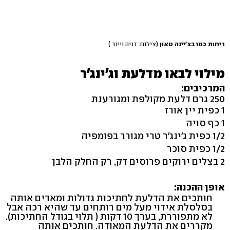
ריחות כמו בצ'יינה טאון
(צילום: דניה ויינר )
מילוי לבאו מדלעת וג'ינג'ר
המרכיבים:
250 גרם דלעת מקולפת ומגורענת
1 כפית יין אורז
1 כף סויה
1/2 כפית ג'ינג'ר טרי מגורר בפומפיה
1/2 כפית סוכר
2 בצלים ירוקים פרוסים דק, רק החלק הלבן
אופן ההכנה:
חותכים את הדלעת לחתיכות גדולות ומאדים אותה
בסלסלת אידוי מעל מים רותחים עד שהיא רכה אבל
לא מתפוררת, בערך 10 דקות ( תלוי בגודל החתיכות).
מקררים את הדלעת המאודה. חותכים אותה