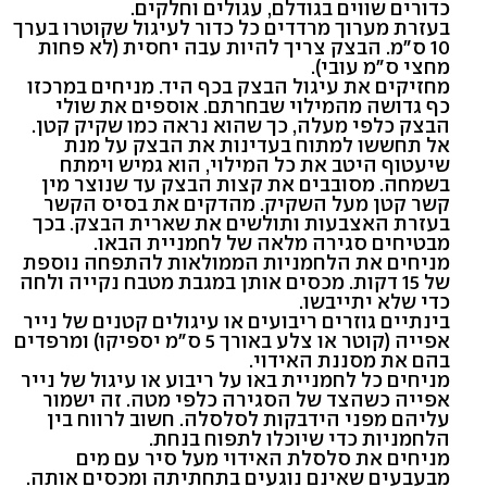
כדורים שווים בגודלם, עגולים וחלקים.
בעזרת מערוך מרדדים כל כדור לעיגול שקוטרו בערך
10 ס"מ. הבצק צריך להיות עבה יחסית (לא פחות
מחצי ס"מ עובי).
מחזיקים את עיגול הבצק בכף היד. מניחים במרכזו
כף גדושה מהמילוי שבחרתם. אוספים את שולי
הבצק כלפי מעלה, כך שהוא נראה כמו שקיק קטן.
אל תחששו למתוח בעדינות את הבצק על מנת
שיעטוף היטב את כל המילוי, הוא גמיש וימתח
בשמחה. מסובבים את קצות הבצק עד שנוצר מין
קשר קטן מעל השקיק. מהדקים את בסיס הקשר
בעזרת האצבעות ותולשים את שארית הבצק. בכך
מבטיחים סגירה מלאה של לחמניית הבאו.
מניחים את הלחמניות הממולאות להתפחה נוספת
של 15 דקות. מכסים אותן במגבת מטבח נקייה ולחה
כדי שלא יתייבשו.
בינתיים גוזרים ריבועים או עיגולים קטנים של נייר
אפייה (קוטר או צלע באורך 5 ס"מ יספיקו) ומרפדים
בהם את מסננת האידוי.
מניחים כל לחמניית באו על ריבוע או עיגול של נייר
אפייה כשהצד של הסגירה כלפי מטה. זה ישמור
עליהם מפני הידבקות לסלסלה. חשוב לרווח בין
הלחמניות כדי שיוכלו לתפוח בנחת.
מניחים את סלסלת האידוי מעל סיר עם מים
מבעבעים שאינם נוגעים בתחתיתה ומכסים אותה.