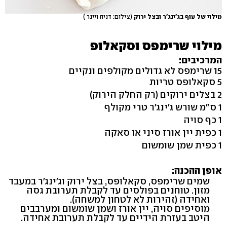
מילוי של עוף בג'ינג'ר ובצל ירוק
(צילום: דניה ויינר )
מילוי שרימפס וסקאלופ
המרכיבים:
15 שרימפס לא גדולים מקולפים ונקיים
5 סקאלופס טריות
2 בצלים ירוקים (רק החלק הירוק)
1 ס"מ שורש ג'ינג'ר טרי מקולף
1 כף סויה
1 כפית יין אורז סיני או סאקה
1 כפית שמן שומשום
אופן ההכנה:
שמים שרימפס, סקאלופס, בצל ירוק וג'ינג'ר במעבד
מזון. טוחנים בפולסים עד לקבלת תערובת גסה
ואחידה (זהירות לא לטחון למשחה).
מוסיפים סויה, יין אורז ושמן שומשום ומערבבים
היטב בעזרת הידיים עד לקבלת תערובת אחידה.