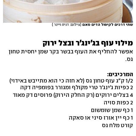
שתי דרכים לקיפול הדים סאם
(צילום: דניה ויינר )
מילוי עוף בג'ינג'ר ובצל ירוק
אפשר להחליף את העוף בבשר בקר שמן יחסית טחון
גס.
המרכיבים:
1/2 ק"ג עוף טחון גס (לא חזה כי הוא מתייבש באידוי)
2 כפיות ג'ינג'ר טרי מקולף ומגורר בפומפיה דקה
4 בצלים ירוקים (רק החלק הירוק) פרוסים דק מאוד
2 כפות סויה
1 כף שמן שומשום
1 כף יין אורז סיני או סאקה
קורט מלח גס