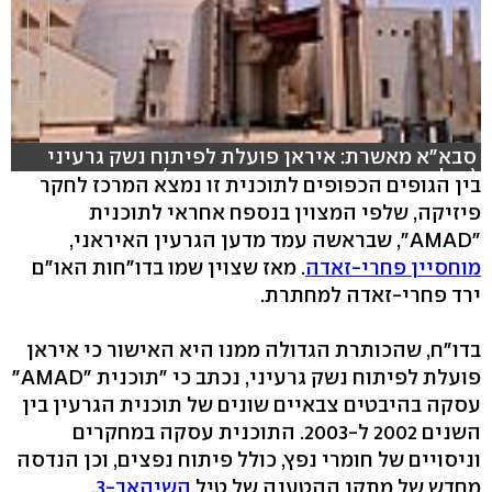
סבא"א מאשרת: איראן פועלת לפיתוח נשק גרעיני
(צילום: רויטרס, עריכה: תמר אברהם)
בין הגופים הכפופים לתוכנית זו נמצא המרכז לחקר
פיזיקה, שלפי המצוין בנספח אחראי לתוכנית
"AMAD", שבראשה עמד מדען הגרעין האיראני,
מוחסיין פחרי-זאדה
. מאז שצוין שמו בדו"חות האו"ם
ירד פחרי-זאדה למחתרת.
בדו"ח, שהכותרת הגדולה ממנו היא האישור כי איראן
פועלת לפיתוח נשק גרעיני, נכתב כי "תוכנית "AMAD"
עסקה בהיבטים צבאיים שונים של תוכנית הגרעין בין
השנים 2002 ל-2003. התוכנית עסקה במחקרים
וניסויים של חומרי נפץ, כולל פיתוח נפצים, וכן הנדסה
מחדש של מתקן ההטענה של טיל
השיהאב-3
.