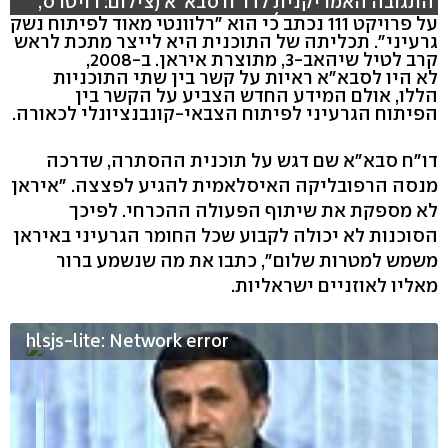
התגובה האמריקנית לדו"ח סבא"א (צילום: רויטרס,
עריכה: תמר אברהם)
על פרויקט 111 נכתב כי הוא "רלוונטי מאוד לפיתוח נשק
גרעיני". תכליתה של התוכנית היא לייצר מתכת לראש
קרב לטיל שיהאב-3, מתוצרת איראן. ב-2008,
לא היו לסבא"א ראיות על קשר בין שתי התוכניות
הללו, אולם המידע החדש הצביע על הקשר בין
הפיתוח הגרעיני לפיתוח הצבאי-קונבנציונלי לכאורה.
דו"ח סבא"א שם דגש על תוכנית ההסתרה, שדרכה
מנסה הרפובליקה האיסלאמית להגיע לפצצה. "איראן
לא מספקת את שיתוף הפעולה ההכרחי. לפיכך
הסוכנות לא יכולה לקבוע שכל החומר הגרעיני באיראן
משמש למטרות שלום", כתבו את מה שנשמע ברור
מאליו לאוזניים ישראליות.
hlsjs-lite: Network error