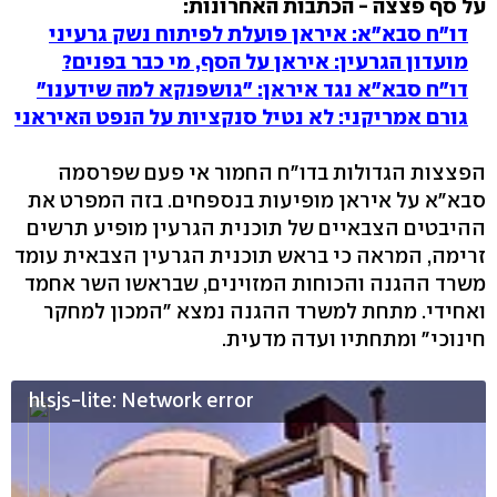
על סף פצצה - הכתבות האחרונות:
דו"ח סבא"א: איראן פועלת לפיתוח נשק גרעיני
מועדון הגרעין: איראן על הסף, מי כבר בפנים?
דו"ח סבא"א נגד איראן: "גושפנקא למה שידענו"
גורם אמריקני: לא נטיל סנקציות על הנפט האיראני
הפצצות הגדולות בדו"ח החמור אי פעם שפרסמה
סבא"א על איראן מופיעות בנספחים. בזה המפרט את
ההיבטים הצבאיים של תוכנית הגרעין מופיע תרשים
זרימה, המראה כי בראש תוכנית הגרעין הצבאית עומד
משרד ההגנה והכוחות המזוינים, שבראשו השר אחמד
ואחידי. מתחת למשרד ההגנה נמצא "המכון למחקר
חינוכי" ומתחתיו ועדה מדעית.
hlsjs-lite: Network error