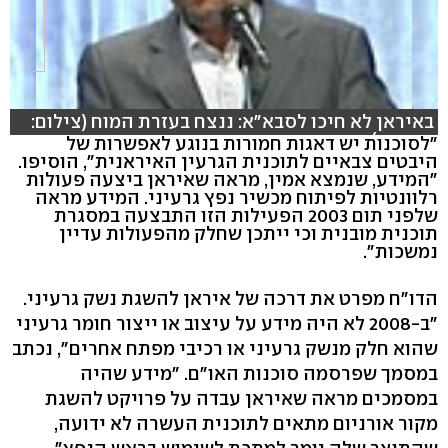
באיראן לא חיכו לסבא"א: ננצח בעזרת המוח (צילום:
רויטרס)
"לסוכנות יש דאגות חמורות בנוגע לאפשרות של
היבטים צבאיים לתוכנית הגרעין האיראנית", הוסיפו.
"המידע, שנמצא אמין, מראה שאיראן ביצעה פעולות
רלוונטיות לפיתוח מכשיר נפץ גרעיני. המידע מראה
שלפני תום 2003 הפעילות הזו התבצעה במסגרת
תוכנית מובנית וכי ייתכן שחלק מהפעולות עדיין
נמשכות".
הדו"ח מפרט את דרכה של איראן להשגת נשק גרעיני.
"ב-2008 לא היה מידע על עיצוב או ייצור חומר גרעיני
שהוא חלק מנשק גרעיני או רכיבי מפתח אחרים", נכתב
במסמך שפרסמה סוכנות האו"ם. "מידע שהיה
במסמכים מראה שאיראן עבדה על פרויקט להשגת
מקור אורניום מתאים לתוכנית העשרה לא ידועה,