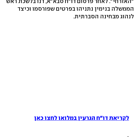
"האזרחי". לאחר פרסום דו"ח סבא"א, דנו בלשכת ראש
הממשלה בנימין נתניהו בפרטים שפורסמו וכיצד
לנהוג מבחינה הסברתית.
לקריאת דו"ח הגרעין במלואו לחצו כאן