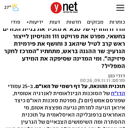
ההונאה האיראנית: ניסויים
חשאיים, "מכון חינוכי"
הדו"ח החריף של סבא"א מזכיר את בניית הכורים
בחשאי, מפרט את פרויקט 111 והניסיון לייצור
ראש קרב לטיל שיהאב 3 וחושף את פירמידת
הגרעין: שר ההגנה בראש, מתחתיו "המרכז לחקר
פיזיקה". ומי המדינה שסיפקה את המידע
המפליל?
דודי כהן
פורסם: 09.11.11, 00:26
תוכנית ההונאה, על דף רשמי של האו"ם.
ב-25 עמודי
הדו"ח
של הסוכנות הבינלאומית לאנרגיה אטומית,
שפורסם אמש (יום ג'), מפרטת סוכנות האו"ם כיצד
איראן הגיעה למרחק נגיעה מפצצת אטום, מי
האחראים ברפובליקה האיסלאמית על תוכנית
ההסתרה ומה השימושים הצבאיים של הגרעין