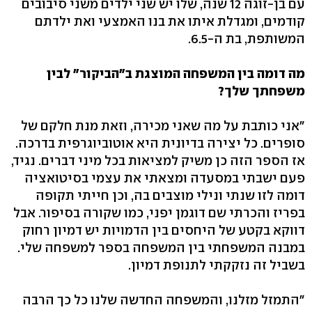
עם בן-זוגה 12 שנה, שלו יש שני ילדים משני סיבובים
קודמים, ומגדלת איתו את בנו האמצעי ואת ילדתם
המשותפת, בת ה-6.5.
מה דומה בין המשפחה המוצגת ב"הביקור" לבין
משפחתך שלך?
"אני כותבת על מה שאני מכירה, וזאת מנת חלקם של
סופרים. כל יצירה בדיונית היא אוטוביוגרפית בדרכה.
אז הספר הזה כן משיק למציאות בכל מיני דברים. נגיד,
פעם ישבתי במסעדה ומצאתי את עצמי בסיטואציה
דומה לזו שנתי ונילי מוצבים בה, וכן חייתי תקופה
בפריז והכרתי שם דוגמן יפני, כמו שקורה בסיפור. אבל
דווקא בקטע של היחסים בין הדמויות יש דמיון רחוק
במבנה המשפחתי בין המשפחה בספר למשפחה שלי.
בשביל זה נזקקתי לתנופת דמיון.
"התמזל מזלנו, והמשפחה החדשה שלנו כל כך הרבה