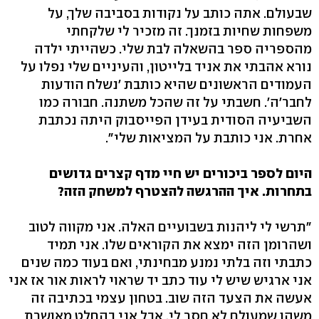
שבעולם. אתה כותב על נקודות בסביבה שלך, על
משפחות שחיות בזמנך. זה מזכיר לי שלקחתי
מהספריה ספר בהשאלה לבת שלי. כשהייתי ילדה
נורא אהבתי את אניד בלייטון, והעיניים שלי נפלו על
העמודים הראשונים שהיא כותבת 'נשלח הודעות
לחבר'ה'. חשבתי על זה שהכל משתנה. חבורה כמו
השביעיה הסודית בעידן הפייסבוק היתה נכתבת
אחרת. אני כותבת על המציאות שלי".
היום לספר ביכורים יש חיי מדף קצרים גדושים
בתחרות. איך ההרגשה להצטרף למשחק הזה?
"תרשי לי ליהנות בשבועיים האלה. אני מקווה לטוב
ושהרומן הזה ימצא את הקוראים שלו. אני תמיד
כתבתי וזה בלתי נמנע מבחינתי, ואם בעוד כמה שנים
אני ארגיש שיש לי עוד כתב יד שראוי לראות אור אז אני
אעשה את הצעד הזה שוב. בטחון עצמי בכתיבה זה
משהו שמעולם לא חסר לי. אבל אני בהחלט מאושרת