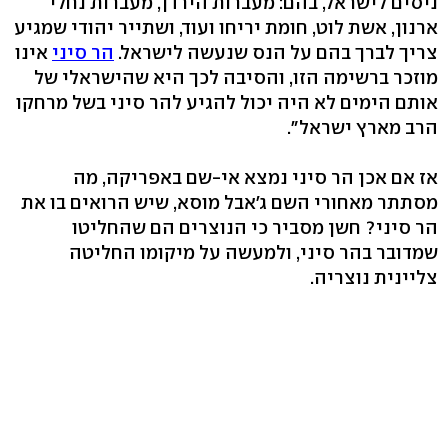
ניסים לישראל, בהם: מעברות הירדן, מעברות נחלי
ארנון, אשת לוט, חומת יריחו ועוד, ושתייר יהודי שמגיע
צריך לברך בהם על הנס שנעשה לישראל.
הר סיני
אינו
מוזכר ברשימה הזו, והסיבה לכך היא שהישראלי של
אותם הימים לא היה יכול להגיע להר סיני בשל מרחקו
הרב מארץ ישראל".
אז אם אכן הר סיני נמצא אי-שם באפריקה, מה
מסתתר מאחורי השם ג'אבל מוסא, שיש הרואים בו את
הר סיני? חשן מסביר כי הנוצרים הם שהחליטו
שמדובר בהר סיני, ולמעשה על מיקומו החליטה
צליינית נוצריה.