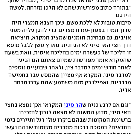
"לא ייתכן שבני ישראל פנו למדבר סיני", מבהיר שחן.
"בתורה כתוב מפורשות שהם לא הלכו מזרחה. למשה
היו גם
סיבות טובות לא ללכת משם, שכן הצבא המצרי היה
ערוך תמיד בצפון-מזרח מצרים, כדי להגן עליה מפני
אויבים. גם מבחינת הזמנים שמציג המקרא, היציאה
דרך חצי האי סיני לא הגיונית. מארץ גושן לג'בל מוסא
זו הליכה של כעשרה ימים בהליכה איטית, וזאת בשעה
שהמקרא אומר מפורשות שמיום צאתם הם הגיעו
לאחר חודש ימים למדבר צין, ולאחר שבועיים נוספים
למדבר סיני. המקרא אף מציין שהמסע עבר בחמישה
מדבריות, ואפילו רק מזה משתמע שהם עברו מרחב
אדיר.
"וגם אם לרגע נניח ש
הר סיני
המקראי אכן נמצא בחצי
האי סיני, מדוע המשנה לא מצאה לנכון להזכירו
ברשימת המקומות שבהם ביקרו עולי רגל ותיירים בימי
התנאים? במסכת ברכות מוזכרים מקומות שבהם נעשו