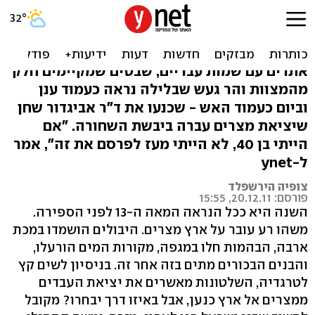
מחקר: יציאת מצרים - דרך
אפריקה, לא סיני
אתרים עם שמות עבריים, שבטים שמקיימים חלק
מהמצוות והר געש שבלילה נראה כעמוד ענן
וביום כעמוד האש - שכנעו את ד"ר אביגדור שחן
שיציאת מצרים עברה ביבשת השחורה. "אם
הייתי בן 40, לא הייתי מעז לפרסם את זה", אמר
ל-ynet
צופיה הירשפלד
פורסם: 20.12.11, 15:55
השנה היא ככל הנראה המאה ה-13 לפני הספירה.
משהו רע עובר על ארץ מצרים. היבולים הושמדו במכת
ארבה, הבהמות חלו במגפה, מקורות המים הורעלו,
והבנים הבכורים מתים בזה אחר זה. בניסיון לשים קץ
לטרגדיה, השלטונות מאשרים את יציאת העבדים
ממצרים אל ארץ כנען, אבל באיזו דרך יבחרו? מקובל