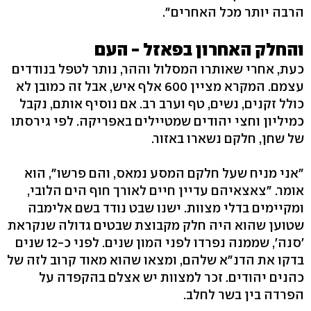
הרבה יותר מכל האחרים".
והחלק האחרון בפאזל - העם
כעת, אחרי שאותרו המסלול וההר, נותר לטפל בנודדים
עצמם. המקרא מציין 600 אלף איש, אבל זה כמובן לא
כולל זקנים, נשים, טף וערב רב. אם נוסיף אותם, נקבל
כמיליון וחצי יהודים שמטיילים באפריקה. לפי גירסתו
של שחן, חלקם נשארו באזור.
"אני מניח שעל חלקם המסע נמאס, והם פרשו", הוא
אומר. "צאצאיהם עדיין חיים לאורך חוף הים הלובי,
ומקיימים בדלי מצוות. ישנו שבט נודד בשם אלימבה
שטוען שהוא היה חלק מקבוצת שבטים גדולה שנקראת
'סנה', שממנה נפרדו לפני המון שנים. לפני כ-12 שנים
בדקו את הדנ"א שלהם, ומצאו שהוא מאוד קרוב לזה של
כהנים יהודים. זכר למצוות יש אצלם בהקפדה על
הפרדה בין בשר לחלב.