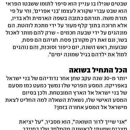
שבטים שגילו בו עניין הוא סיפר לתומו ששבטו הפראי
הוא שבט עברי שקורא לעצמו 'בני אפרים', וחי על פי
תורת משה. תורתם כתובה בשפה הארמית ולא בדיו,
אלא חרוכה בתוך קלף מעור על ידי מתכת לוהטת. הם
מונהגים על ידי שבעה חכמים - שרק להם מותר לאכול
בשר, וגם זאת רק מקורבן פסח. חגיהם הם פסח,
שבועות, ראש השנה, יום כיפור וסוכות, והם נוהגים
למול את ילדהם בגיל שמונה ימים".
הכל התחיל בשואה
יותר מ-30 שנה עקב שחן אחר נדודיהם של בני ישראל
באפריקה. המסע הפרטי שלו נמשך כמעט כמו מסעם
של בני ישראל אל הארץ המובטחת. ולכן בסיום
המסע האישי שלו, נשאלת השאלה למה החליט לצאת
מישראל אל המסע אחורה בזמן?
"אני שייך לדור השואה", הוא מסביר, "על יציאת
מצרים שמעתי לראשונה מהמלמד שלי בחיידר.