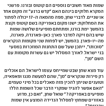
שמות מאוד חשובים נוספים הם קוטוס ובורנו. פרשני
המקרא חלוקים בינהם האם "קדש ברנע" זה מקום אחד
או שניים. לדברי שחן, מפה מהמאה ה-17 יכולה לפתור
את המחלוקת: ישנו מקום באפריקה בשם קוטוס וקצת
בהמשך ימת בורנו, ומתחתם מופיעים שלושה שמות
שיש בהם זיקה למדבר פארן: כאן-פארנדה, פארנה,
מה-יו-פארן. בהמשך, יש לפחות שני מקומות הנקראים
"סוכותו", ייתכן שעל שם התחנות המוזכרות במסעי
בני ישראל. לאורך המסלול יש גם עשרות מקומות עם
השם "מן".
עוד מצא שחן שבט שמייחס עצמו לישראל. הם אוכלים
רק פירות שנקראים "מן", שהם למעשה מנגו ופאפאיה,
וטוענים שניתן להכין מזה מאכלים בכל מיני טעמים.
"האם אפשר להגיד שמקרי הדבר שכל השמות הללו
מופיעים באפריקה?" שואל שחן, "ואם כן, מדוע
באזורים שמחוץ למסלול הנדידה המוצע אין שמות
עבריים?"