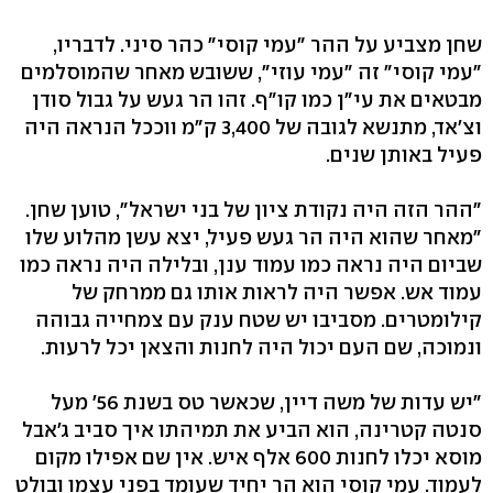
שחן מצביע על ההר "עמי קוסי" כהר סיני. לדבריו,
"עמי קוסי" זה "עמי עוזי", ששובש מאחר שהמוסלמים
מבטאים את עי"ן כמו קו"ף. זהו הר געש על גבול סודן
וצ'אד, מתנשא לגובה של 3,400 ק"מ ווככל הנראה היה
פעיל באותן שנים.
"ההר הזה היה נקודת ציון של בני ישראל", טוען שחן.
"מאחר שהוא היה הר געש פעיל, יצא עשן מהלוע שלו
שביום היה נראה כמו עמוד ענן, ובלילה היה נראה כמו
עמוד אש. אפשר היה לראות אותו גם ממרחק של
קילומטרים. מסביבו יש שטח ענק עם צמחייה גבוהה
ונמוכה, שם העם יכול היה לחנות והצאן יכל לרעות.
"יש עדות של משה דיין, שכאשר טס בשנת 56' מעל
סנטה קטרינה, הוא הביע את תמיהתו איך סביב ג'אבל
מוסא יכלו לחנות 600 אלף איש. אין שם אפילו מקום
לעמוד. עמי קוסי הוא הר יחיד שעומד בפני עצמו ובולט