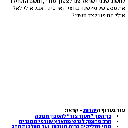
לחשוב שבני ישראל פנו לצפון-מזרח, ומשם התחילו
את מסע של 40 שנה בחצי האי סיני. אבל אולי לא?
אולי הם פנו לצד השני?
עוד בערוץ ה
יהדות
- קראו:
כך הפך "מעוז צור" להמנון חנוכה
הרב פרומן: לגרש מהארץ שורפי מסגדים
מתי מדליקים נרות חנוכה? ועד מהלכות החג