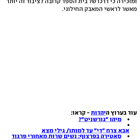
ומזכירה כי דרכו של בית הספר קרובה לציבור זה יותר
מאשר לראשי המאבק החילוני.
עוד בערוץ ה
יהדות
- קראו:
מיהו "גורשניט"?
אבא צרח "די" עד למותו/ גילי מצא
סאטירה בפרצוף: נשים שרות מאחורי פרגוד