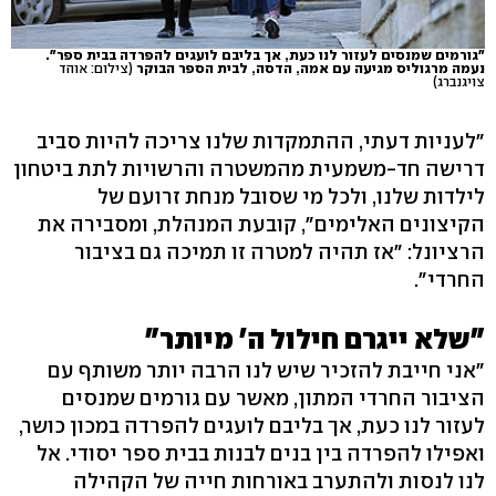
"גורמים שמנסים לעזור לנו כעת, אך בליבם לועגים להפרדה בבית ספר".
נעמה מרגוליס מגיעה עם אמה, הדסה, לבית הספר הבוקר
(צילום: אוהד
צויגנברג)
"לעניות דעתי, ההתמקדות שלנו צריכה להיות סביב
דרישה חד-משמעית מהמשטרה והרשויות לתת ביטחון
לילדות שלנו, ולכל מי שסובל מנחת זרועם של
הקיצונים האלימים", קובעת המנהלת, ומסבירה את
הרציונל: "אז תהיה למטרה זו תמיכה גם בציבור
החרדי".
"שלא ייגרם חילול ה' מיותר"
"אני חייבת להזכיר שיש לנו הרבה יותר משותף עם
הציבור החרדי המתון, מאשר עם גורמים שמנסים
לעזור לנו כעת, אך בליבם לועגים להפרדה במכון כושר,
ואפילו להפרדה בין בנים לבנות בבית ספר יסודי. אל
לנו לנסות ולהתערב באורחות חייה של הקהילה