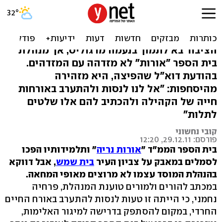
המנהלת של נעמה נגד
המחאה
הציבור בא לתמוך בנעמה מרגוליס, אך מנהלת
בית הספר "אורות" לא מזדהה עם המזדהים.
בהודעת דוא"ל שהפיצה, היא מזהירה
מהיסחפות: "אל לנו לנסות ולהתערב באורחות
חייה של הקהילה ולהכתיב להם אלו שלטים
לתלות"
קובי נחשוני
פורסם: 29.12.11, 12:20
בית הספר הממ"ד "
אורות נריה
" ותלמידותיו הפכו
לסמלים במאבק על צביון העיר
בית שמש
, אבל דווקא
בהנהלת המוסד עצמו לא מרוצים מאופי המחאה.
במכתב להורים ולמורים טוענת המנהלת, פרחיה
נחמני, כי הייתה זו טעות לנסות להתערב באורח החיים
החרדי, במקום להסתפק בדרישה למיגור האלימות,