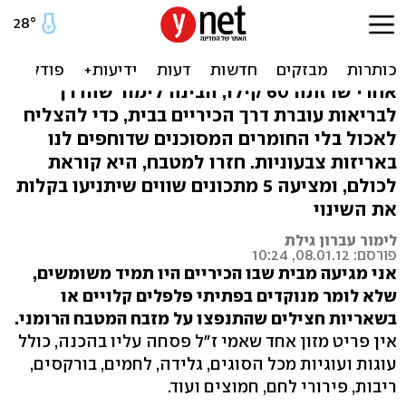
"תחזרו למטבח!": כל דיאטה
מתחילה בבישול ביתי
אחרי שרזתה 60 קילו, הבינה לימור שהדרך
לבריאות עוברת דרך הכיריים בבית, כדי להצליח
לאכול בלי החומרים המסוכנים שדוחפים לנו
באריזות צבעוניות. חזרו למטבח, היא קוראת
לכולם, ומציעה 5 מתכונים שווים שיתניעו בקלות
את השינוי
לימור עברון גילת
פורסם: 08.01.12, 10:24
אני מגיעה מבית שבו הכיריים היו תמיד משומשים,
שלא לומר מנוקדים בפתיתי פלפלים קלויים או
בשאריות חצילים שהתנפצו על מזבח המטבח הרומני.
אין פריט מזון אחד שאמי ז"ל פסחה עליו בהכנה, כולל
עוגות ועוגיות מכל הסוגים, גלידה, לחמים, בורקסים,
ריבות, פירורי לחם, חמוצים ועוד.