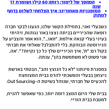
המהפך של לימור: רזתה 60 קילו ושומרת 17
שנה
הסופגניות מאחורינו: איך הצלחתי לשלוט בדחף
למתוק
כשבעלי ואני, בתחילת הקשר שלנו, הגענו לבקר חברה
רופאה שהכיריים בביתה נצצו באור נגוהות, זיהיתי
בעיני בעלי קנאה אילמת. "וואו...", הוא אמר והצביע על
הנירוסטה הבוהקת. בלי להתבלבל שאלתי את חברתי
בקול רם: "ת', איך הכיריים שלך כל כך נקיות?". 'אה,
אני פשוט לא משתמשת בהן", ענתה.
במסגרת פינתנו "לא כל הנוצץ זהב", הבטתי בארשת
ניצחון בבעלי והמשכתי להדס בבית המצוחצח
להכעיס של חברתי, שנוהל בשיטת ה-Out Sourcing.
בבית שלי היום המצב דומה יותר, כפי שאפשר להניח,
למטבח בבית הוריי.