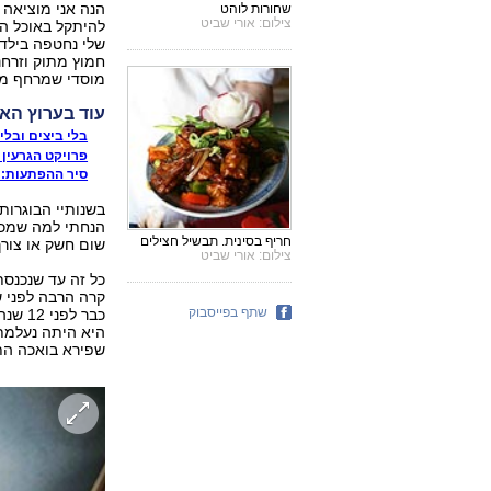
הנה אני מוציאה 
שחורות לוהט
צילום: אורי שביט
להיתקל באוכל הכ
שלי נחטפה בילד
חמוץ מתוק וזרחני
מוסדי שמרחף מע
עוד בערוץ האו
בלי ביצים ובלי
פרויקט הגרעין
סיר ההפתעות: א
בשנותיי הבוגרו
הנחתי למה שמכני
חריף בסינית. תבשיל חצילים
שום חשק או צורך
צילום: אורי שביט
כל זה עד שנכנסתי
קרה הרבה לפני ש
שתף בפייסבוק
כבר ל
היא היתה נעלמת
שפירא בואכה התח