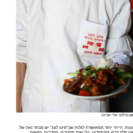
אן
(צילום: אורי שביט)
ות, הייתי יותר ממאושרת לגלות שב"סינג לונג" יש מבחר נאה של
הן חלק קבוע מהתפריט, בלי שום תחנונים, הסברים, בקשות