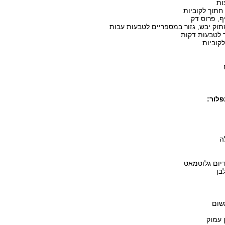
לור:
 עמוק