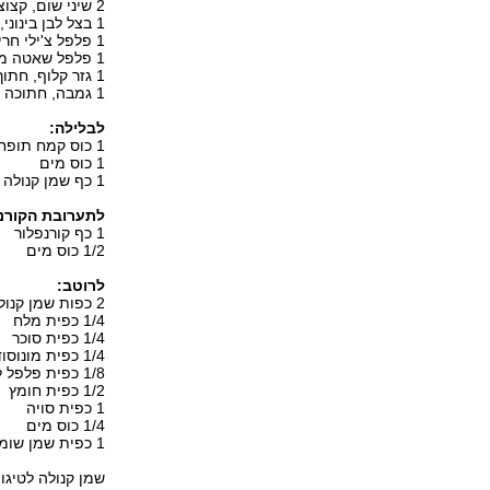
2 שיני שום, קצוצות
1 בצל לבן בינוני, חתוך לקוביות
1 פלפל צ'ילי חריף, פרוס דק
1 פלפל שאטה מתוק יבש, גזור במספריים לטבעות עבות
1 גזר קלוף, חתוך לטבעות דקות
1 גמבה, חתוכה לקוביות
לבלילה:
1 כוס קמח תופח
1 כוס מים
1 כף שמן קנולה
לתערובת הקורנפ
1 כף קורנפלור
1/2 כוס מים
לרוטב:
2 כפות שמן קנולה
1/4 כפית מלח
1/4 כפית סוכר
1/4 כפית מונוסודיום גלוטמאט
1/8 כפית פלפל לבן
1/2 כפית חומץ
1 כפית סויה
1/4 כוס מים
1 כפית שמן שומשום
שמן קנולה לטיגון