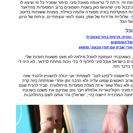
את זה: היתה לי טראומה מאוכל סיני, סיפור שמכיר כל מי שיצא לו
יבכול סיני שהגישו כאן בשנות השמונים ברוב המסעדות מהז'אנר.
ות המוקדמת באיזו מסעדה עלומה באילת, ממנות ששוחות ברוטב
, שלוליות אדירות של שמן, טעמי לוואי עוצמתיים, וניחוח של טיגון
ל הכל.
כל:
 יוגורט: ארוחת בוקר טבעונית
 של השומשום
ורי שביט עם חמין טבעוני ומשגע
ת, כשאהבתי העמוקה לאוכל מילאה לא מעט משעות הערות שלי,
ם בישראל אוכל סיני לחלוף לי בלי ויכוח מתחת לרדאר. לא היה לי
 בדבר הזה.
 לראשונה ל"סינג לונג". לשמחתי אני יכולה להשוויץ ולהגיד שזה
רוב האנשים שמעו עליה ולא הרבה זמן אחרי שנפתחה (וזה קרה
פני 12 שנה) ולא בגלל שאני איזה מגלת מסעדות מיתולוגית. סביר להניח שגם
 מעיני הקולינאריות אלמלא חבר טוב שמיקם את משכנו בשכונת
נה המרכזית הישנה (היי, ישראל!) גרר אותנו לשם בהתלהבות.