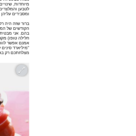
מיוחדות, שינויי
לטבען והמלצרים
ומסבירים עליהן ב
ברור שזה היה רק
הקודשים של המט
בהם. אני מבטיחה
חלילה טופו) מקר
אמנם אפשר לוות
"מיליארד סינים 
מצלחתכם רק בגלל