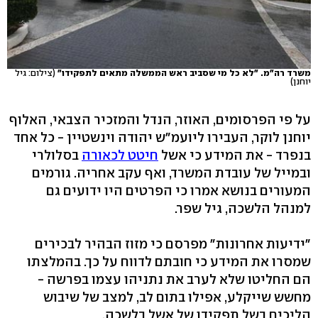
משרד רה"מ. "לא כל מי שסביב ראש הממשלה מתאים לתפקידו"
(צילום: גיל
יוחנן)
על פי הפרסומים, האוזר, הנדל והמזכיר הצבאי, האלוף
יוחנן לוקר, העבירו ליועמ"ש יהודה וינשטיין - כל אחד
בנפרד - את המידע כי אשל
חיטט לכאורה
בסלולרי
ובמייל של עובדת המשרד, ואף עקב אחריה. גורמים
המעורים בנושא אמרו כי הפרטים היו ידועים גם
למנהל הלשכה, גיל שפר.
"ידיעות אחרונות" מפרסם כי מזוז הבהיר לבכירים
שמסרו את המידע כי חובתם לדווח על כך. בהמלצתו
הם החליטו שלא לערב את נתניהו עצמו בפרשה -
מחשש שייקלע, אפילו בתום לב, למצב של שיבוש
הליכים בשל תפקידו של אשל בלשכה.