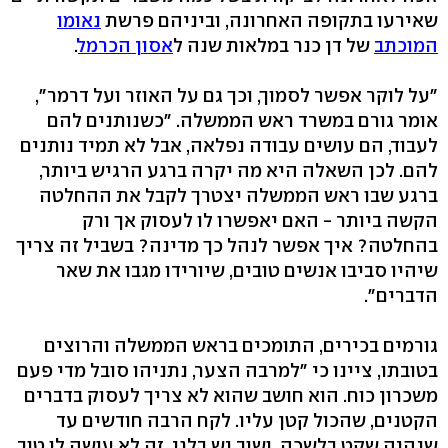
שאירעו בתקופה האחרונה, וביניהם פרשת
נאומו
המוכתב
של דן כנר במלאות שנה ל
אסון הכרמל
.
"על לוקר אפשר לסמוך, וכך גם על האוזר ועל דרמר",
אומר גורם במשרד ראש הממשלה. "כשנותנים להם
לעבוד, הם עושים עבודה נפלאה, אבל לא תמיד נותנים
להם. לכן השאלה היא מה יקרה ברגע הרגיש ביותר,
ברגע שבו ראש הממשלה יצטרך לקבל את ההחלטה
הקשה ביותר - האם יאפשרו לו לעסוק אך ורק
בהחלטה? איך אפשר לנהל כך מדינה? בשביל זה צריך
שיהיו סביבו אנשים טובים, שיורידו מגבו את שאר
הדברים".
גורמים בכירים, התומכים בראש הממשלה והרוצים
בטובתו, ציינו כי "למרבה הצער, נתניהו סובל מדי פעם
משכרון כוח. הוא חושב שהוא לא צריך לעסוק בדברים
הקטנים, שהכול קטן עליו. לקח הרבה חודשים עד
שנהיה שקט בלשכה, ושוב יש בלגן. זה לא עושה לו טוב,