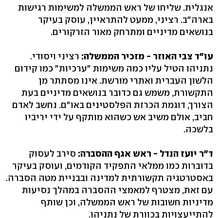
אנגלית. שליחו של ראש הממשלה למשימות רגישות
בארה"ב. רציני, ממעט להתראיין, עוסק בעיקר
בנושאים מדיניים ומתרחק מאור הזרקורים.
עו"ד צבי האוזר - מזכיר הממשלה:
רציני ויסודי.
נתניהו הטיל עליו כמה משימות "ערכיות" כמו קידום
הלשון העברית ואתרי מורשת. אינו מסתתר מן
התקשורת, משמש גם כדובר בנושאים מדיניים בעת
הצורך, דוגמת הכרזת הפלסטינים באו"ם. נחשב לאדם
חביב, אולם משיב אש כשהוא מותקף על ידי יריביו
בלשכה.
ד"ר יועז הנדל - ראש אגף ההסברה:
סירב לעסוק
בדוברות כמו ממלאי התפקיד הקודמים, ועוסק בעיקר
באסטרטגיה תקשורתית למדינה ובבניית מטה הסברה.
עם זאת, מצטרף למאמצי ההסברה במהלך נסיעות
מדיניות חשובות של ראש הממשלה, וכן שותף
להתייעצויות בכוורת של נתניהו.