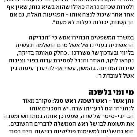
ולמרות שכיום נראה כאילו שהוא בשיא כוחו, שאין אף
אחד אחר שיכול לנצח אותו - הפגיעות האלה, גם אם
הן קטנות, יכולות לעלות לא מעט".
במשרד המשפטים הבהירו אמש כי "הבדיקה
הראשונית בעניינו של אשל טרם הושלמה ונעשית
בליווי ובעדכון של משרדנו". כחלק מאותה בדיקה,
נקראו לוקר, האוזר והנדל למסירת עדות בפני נציבות
שירות המדינה. בהמשך, עשוי אף להיערך עימות בין
אשל לעובדת ר'.
מי ומי בלשכה
נתן אשל - ראש לשכה/ ראש סגל:
מקורב מאוד
לנתניהו וגם לרעייתו שרה. יש המכנים אותו
הבייבי-סיטר של שרה, שמעדכן אותה במתרחש ומפנה
את תשומת לבו של ראש הממשלה לדברים החשובים.
הוא גם שליחו למשימות פוליטיות רגישות. היה בסוד