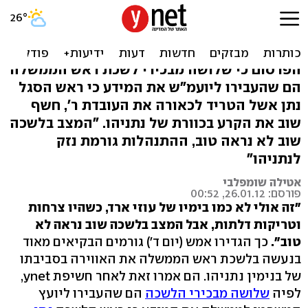
הסערה בלשכה: "איך אפשר
לנהל כך מדינה?"
הפרסום כי שלושה מבכירי לשכת ראש הממשלה
הם שהעבירו ליועמ"ש את המידע כי ראש הסגל
נתן אשל הטריד לכאורה את העובדת ר', חשף
שוב את הקרע בכוורת של נתניהו. "המצב בלשכה
שוב לא נראה טוב, ההתנהלות גורמת נזק
לנתניהו"
אטילה שומפלבי
פורסם: 26.01.12, 00:52
"זה אולי לא כמו בימיו של עוזי ארד, כשהיו צרחות
וטריקות דלתות, אבל המצב בלשכה שוב נראה לא
טוב".
כך הגדירו אמש (יום ד') גורמים הבקיאים מאוד
בנעשה בלשכת ראש הממשלה את האווירה בסביבתו
של בנימין נתניהו. הם אמרו זאת לאחר חשיפת ynet,
לפיה
שלושה מבכירי הלשכה
הם שהעבירו ליועץ