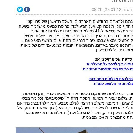
דה וטעינה
ם: 27.01.12, 09:28
עתם וקראתם בחודשים האחרונים, השלב הראשון של פרוייקט
מצלמות האכיפה הדיגיטליות (פרויקט א3) הגיע לכדי פריסה כמעט מושלמת בשטח.
כרגע מותקנים כבר אמצעי נשיאה ל-41 מצלמות מהירות ומצלמות אור אדום
י מספר כבישים בארץ. תוך מספר שבועות, אם אכן יצליחו אנשי
 מכשול, ימצא עצמו ציבור הנהגים תחת איום ממשי מאי פעם -
ירות או מעבר באדום. המשמעות: קנסות כמעט-מיידים של מאות
ובן גם שלילת רישיון.
דעת על פרויקט א3:
ג לא צריך לדעת על המצלמות
ה עתירה נגד מצלמות המהירות
בטלו את מצלמות המהירות
צלמות, פי שלושה קנסות
בה, המצלמות שהותקנו בשטח אינן מבצעיות עדיין, והן נמצאות
ה: צילום עבירות תנועה והפקת דו"חות "פיקטיביים" (כלומר מבלי
לנהגים). המעבר משלב ההרצה לשלב מבצעי אמור להתבצע מיד עם
יכי הכשרה למצלמות, שחלקם כבר בוצע (כגון הוצאת תו-תקן של
למת תיקון החוק, חיבור לחשמל ועוד). המלצתנו: רצוי שתנהגו
אחת מהמצלמות אכן מבצעית.