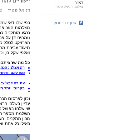
ייעודיים להור
רמזור
צילום: דניאל פטרי
דניאל פטרי
פורס
כפי שבוודאי שמ
שתף בפייסבוק
(ומהירות) על-פנ
הפרויקט לסלק כל
תיעוד עבירת מה
ואלפי שקלים, וכמ
כל מה שרציתם ל
רק אצלנו: הנה
סעו לאט: נדחת
עתירה לבג"צ: 
בקרוב: יותר מ
נכון לפרסום הכת
עדיין בשלבי הרצ
שיישלחו בפועל 
השלמת מספר תהל
מכון התקנים, הש
כאילו כל אחת ו