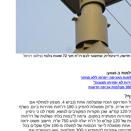
, דיגיטלית, שתשגר לכם דו"ח תוך 72 שעות בלבד
(צילום: דניאל
 ב-ynet:
למות האכיפה ייפרסו ללא מחקר
ות לא יפחיתו תאונות"
ף?
בשלב הפיילוט של הפרויקט הוכח שמצלמה אחת (כביש 4, מצפון למחלף אם
המושבות, ליד קרית אריה, פ"ת) מסוגלת להפיק כ-180 דו"חות מהירות ביום, כשרף
המהירות מכוייל ל-120 קמ"ש. שכן מקורות המקורבים לנושא, מסרו לנו כי ניסיון
מהירות המותרת במקום, גרמה ל"כמות בלתי נשלטת של דו"חות
מהירות". במהירות של 120 קמ"ש כל דו"ח יעלה לנהג 750 ש"ח. חישוב פשוט יראה
אם כך שמצלמה אחת מסוגלת לייצר הכנסות של למעלה מ-100 אלף שקלים בכל
יום. בשיאו של הפרוייקט אמורות להתפרש כ-300 מצלמות. עשו בעצמכם את