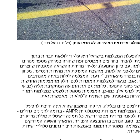
פלט ימדדו את המהירות. לא תראו אותן
(צילום: דניאל פטרי)
הפעלת המצלמות בישראל היא על-ידי לולאות חבויות בתוך
יתן להבחין בחריצים המכוסים זפת שחורה במרחק מספר מטרים
ה, עם כיוון התנועה). על-ידי מדידת ההשראה המגנטית שיוצרים
ם על-פני הלולאות, מחשבת המערכת את מהירות הנסיעה. מכיוון
ת בנפרד מהאחרת, "יודעת" המצלמה לגלות באיזה מהנתיבים
 אגב, בניגוד למצלמות המוכרות לכם, חלק מהמצלמות החדשות
ני כיווני התנועה. כלומר: גם את התנועה המתקרבת אליה (כביש
וביל לכרמיאל). כמו-כן, המצלמות מסוגלות לשמש כמצלמות רמזור
ירות בו-זמנית. שכן תשתית ה"לולאות" מאפשרת זאת.
צלם ביום ובלילה, אך קחו בחשבון שהיא אינה חייבת להפעיל
מבזק (פלש) ביום. המצלמות מצוידות בטכנולוגיית ANPR - בדומה לחניונים גדולים -
לפענח מיידית מספרי רישוי. כל תמונה דיגיטלית כוללת מידע רב
, סוגו, הנתיב בו התבצעה העבירה, התאריך והשעה המדויקים
שצולמה, משוגרת התמונה באמצעות חיבור נתונים סלולרי ישירות
שטרתי.