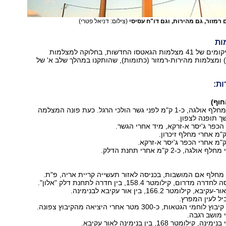
רמזור, גם מהירות, וגם דו"ח עסיסי
(צילום: דניאל פטרי)
ות
להלן רשימת המיקומים של 41 מצלמות הגאטסו החדשות, בחלוקה למצלמות
 ומצלמות מהירות-רמזור (כתומות), שהותקנו במהלך שלב א' של
ת:
לכיוון צפון, לפני מחלף אולגה, כ-1 ק"מ לפני גשר הולכי הרגל. כעת פונה המצלמה
 תופנה לצפון.
י הכפר ג'יסר א-זרקא, מיד אחרי הגשר.
גה, כ-2 ק"מ אחרי תחנת הדלק.
רי מחלף אם המושבות, בכניסה לאזור תעשייה קריית אריה, פ"ת.
רום, קילומטר 158.4, בין חדרה לתחנת דלק "אלון".
ילומטר 166.2, בין אור עקיבא לבנימינה.
ביל לעין המפרץ.
הגטאות, כ-300 מטר אחרי היציאה מהקיבוץ צפונה.
י מושב רגבה.
לומטר 168, בין בנימינה לאור עקיבא.