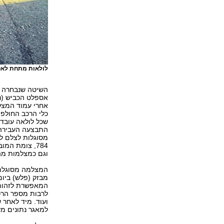
לולאות מתחת לאס
השיטה שנבחרה ל
אספלט הכביש (נ
אחרי עמוד המצלמ
כלי הרכב החולפי
שכל לולאה עובד
התבצעה העבירה.
מסוגלות לצלם לש
784, צומת המ
וגם כמצלמות מה
המצלמה מסוגלת ל
המאפשרת לזהות ו
לרבות מספר הרכב
ועוד. מיד לאחר 
למאגר נתונים מ