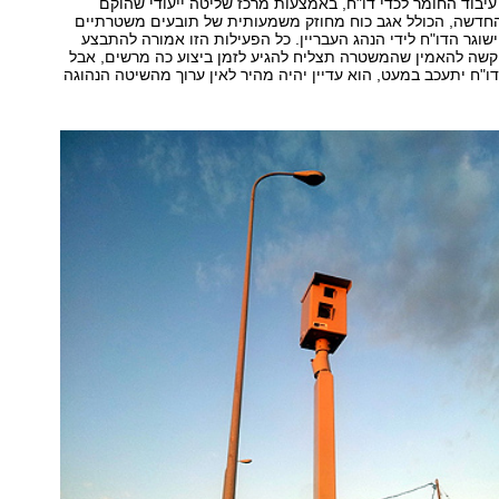
יבוד החומר לכדי דו"ח, באמצעות מרכז שליטה ייעודי שהוקם
החדשה, הכולל אגב כוח מחוזק משמעותית של תובעים משטרתיים
וגר הדו"ח לידי הנהג העבריין. כל הפעילות הזו אמורה להתבצע
 שעות. קשה להאמין שהמשטרה תצליח להגיע לזמן ביצוע כה מרשים, אבל
"ח יתעכב במעט, הוא עדיין יהיה מהיר לאין ערוך מהשיטה הנהוגה