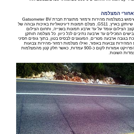
אחורי המצלמה
המערכת עושה שימוש במצלמות מהירות ורמזור מתוצרת חברת Gatsometer BV
ההולנדית. הדגם שיותקן בארץ, GS11, מצלם תמונות דיגיטאליות באיכות גבוהה של
 קצב הצילום עומד על עד ארבע תמונות בשנייה, ותחום הצילום
שים המכילים עד ארבעה נתיבים לכל כיוון. כל מצלמה תותקן
ת בגובה ארבעה מטרים, המעוגנים לבסיס בטון, בתוך גופים חסיני
 המהירות צבועות באפור, ואילו מצלמות רמזור-מהירות צבועות
בכתום. במהלך הפרויקט אמורות לקום כ-900 עמדות, כאשר חלק קטן מהמצלמות
עמדות השונות.