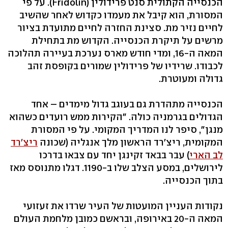
הכנסייה הקתולית סנט פרידולין (Fridolin). על פי
המסורת, הוא קיבל את מעמדו כקדוש לאחר שהשיב
לחיים נזיר מת. סצינת החזרה לחיים מתועדת בציור
מרשים על תיקרת הכנסייה. הקדוש מת בתחילת
המאה ה-16, ומדי חודש מארס נערכת בעיירה תהלוכה
לכבודו. שרידיו של פרידולין שמורים בקופסת זהב
גדולה ומעוטרת.
הכנסייה מתהדרת גם בעוגב גדול מימדים – אחד
הגדולים בגרמניה כולה. "הקירות ממש רועדים כשהוא
מנגן", סיפר לנו המדריך המקומי. על פי המסורת
המקומית, ריצ'רד הראשון מלך אנגליה (שכונה
ריצ'רד
לב הארי
) עבר בבאד זקינגן יחד עם צבאו בדרכו
לירושלים, במסע הצלב שלו ב-1190. דגלו מתנוסס מאז
בתוך הכנסייה.
נקודות העניין המועטות של העיר שרדו את זעזועי
המאה ה-20 באירופה, ובראשם כמובן מלחמת העולם