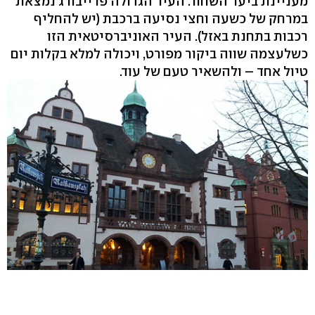
מעניינת ביער השחור. העיר הגדולה פרייבורג נמצאת
במרחק של כשעה וחצי נסיעה ברכבת (יש להחליף
רכבות בתחנת באזל). העיר האוניברסיטאית הזו
כשלעצמה שווה ביקור מפורט, ויכולה למלא בקלות יום
טיול אחד – ולהשאיר טעם של עוד.