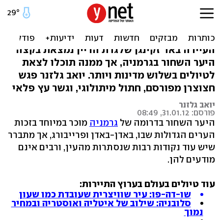
טיול ביער השחור: פינה קטנה
שחוצה גבולות
העיירה באד זקינגן שלגדת הריין נמצאת בקצה
היער השחור בגרמניה, אך ממנה תוכלו לצאת
לטיולים בשלוש מדינות ויותר. יואב גלזנר פגש
חצוצרן מפורסם, חתול מיתולוגי, וגשר עץ פלאי
יואב גלזנר
פורסם: 31.01.12, 08:49
היער השחור בדרומה של
גרמניה
מוכר במיוחד בזכות
הערים הגדולות שבו, באדן-באדן ופרייבורג, אך מתברר
שיש עוד נקודות רבות שנסתרות מהעין, ורבים אינם
מודעים להן.
עוד טיולים בעולם בערוץ התיירות:
שו-דה-פו: עיר שוויצרית שעובדת כמו שעון
סלובניה: שילוב של איטליה ואוסטריה ובמחיר
נמוך