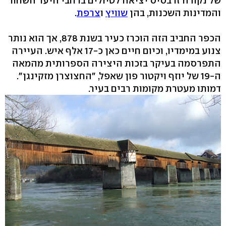
של נקודה זו בסיס יציאה לטיולים ברחבי היער השחור
והמדינות השכנות, בהן
שוויץ
ו
צרפת
.
הכפר החביב הזה הוכרז כעיר בשנת 878, אך הוא נותר
צנוע במימדיו, וכיום חיים כאן כ-17 אלף איש. העיירה
התפרסמה בעיקר בזכות היצירה הספרותית מהמאה
ה-19 של יוזף ויקטור פון שאפל, "החצוצרן מזקינגן".
דמותו מעטרת מקומות רבים בעיר.