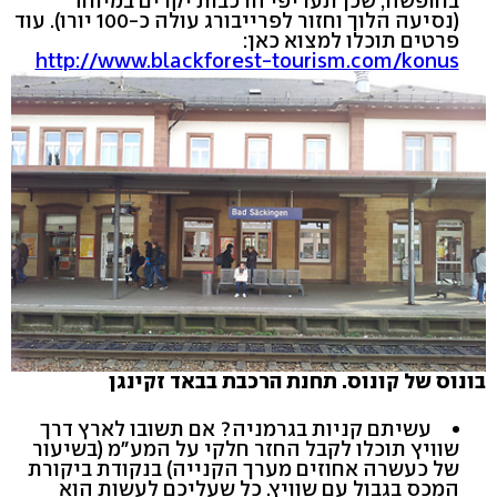
בחופשה, שכן תעריפי הרכבות יקרים במיוחד
(נסיעה הלוך וחזור לפרייבורג עולה כ-100 יורו). עוד
פרטים תוכלו למצוא כאן:
http://www.blackforest-tourism.com/konus
בונוס של קונוס. תחנת הרכבת בבאד זקינגן
עשיתם קניות בגרמניה? אם תשובו לארץ דרך
שוויץ תוכלו לקבל החזר חלקי על המע"מ (בשיעור
של כעשרה אחוזים מערך הקנייה) בנקודת ביקורת
המכס בגבול עם שוויץ. כל שעליכם לעשות הוא