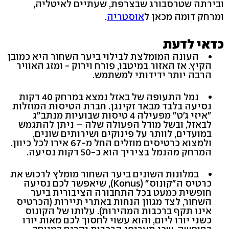
ובירתה שטרסבורג שבצרפת, שעתיים לאיטליה,
ומרחק דומה מכאן ל
אוסטריה
.
כדאי לדעת
העונה המומלצת לבילוי ביער השחור היא כמובן
הקיץ. אז האזור במיטבו, פורח וירוק - ומזג האוויר
הרבה יותר ידידותי למשתמש.
נמל התעופה של באזל נמצא במרחק 40 דקות
נסיעה בלבד מבאד זקינגן. חברת הטיסות המוזלות
"איזי ג'ט" מפעילה 4 טיסות שבועיות מנתב"ג
לבאזל, ובשל מודל הפעולה שלה – ניתן להתגמש
במועדים, לוותר על פינוקים ושירותים שונים,
ולמצוא כרטיסים מוזלים החל מ-67 אירו לכל כיוון.
המרחק מהנמל בציריך הוא כ-50 דקות נסיעה.
במלונות השונים ביער השחור מומלץ לרכוש את
כרטיס ה"קונוס" (Konus), שיאפשר לכם נסיעה
חופשית כמעט בכל התחבורה הציבורית ביער
השחור, לצד מגוון הנחות באתרי תיירות (הכרטיס
אינו תקף ברכבות המהירות). עלותו של הקונוס
כשני יורו ליום, והוא עשוי לחסוך לכם מאות יורו