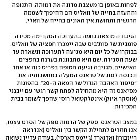
לפחות באופן בו מעצבת מדונה את דמותה. התנופה
וההעזה בחייה של וואליס הם ההיפוך לשממה
הרגשית ותחושת אין האונים בחייה של וואלי.
הגיבורה מוצאת נחמה בתערוכה המקדימה מכירה
פומבית של סות'ביס שבה יימכרו חפציה של וואליס.
בבוקרו של כל יום היא מגיעה לתערוכה ונשארת עד
שעת הסגירה. שם היא מתבוננת בערגה בחפצים
האישיים, מגניבה נגיעה חטופה בפריט כזה או אחר
ונכנסת לסוג של טראנס המעלה במחשבותיה את
"סיפור האהבה הגדול של המאה ה-20". בהפוגות
מסיאנס זה היא מתחילה לפתח קשר רגשי עם ייבגני
(אוסקר איזק) אינטלקטואל רוסי שהפך לשומר בבית
המכירות.
במצב הטראנס, ספק של הדמות ספק של הסרט עצמו,
אנו חוזרים לתחילת הקשר בין וואליס (אנדראה
רייזבורו) ואדוארד (ג'יימס דארסי), בעודה עדיין נשואה