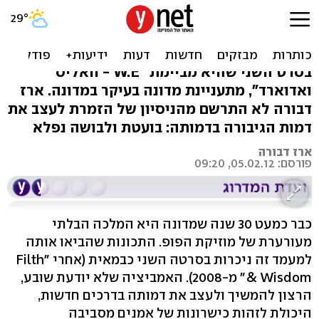
"W.E - וואליס ואדוארד":
מדונה, נערה יומרנית
בסרט השני שהיא מביימת "W.E - וואליס
ואדוארד", מתעניינת מדונה בעיקר במדונה. ארז
דבורה לא התרשם מהניסיון של הזמרת לעצב את
דמות הגיבורה בדמותה: בועטת ולבושה נפלא
ארז דבורה
פורסם: 05.02.12, 09:20
כבר כמעט 30 שנה שמדונה היא המלכה הבלתי
מעורערת של מוזיקת הפופ. התכונות שהביאו אותה
למעמד זה ניכרות בסרטה השני כבמאית (אחרי "Filth
& Wisdom" מ-2008). האמביציה שלא יודעת שובע,
הרצון להמשיך ולעצב את דמותה בדרכים חדשות,
היכולת לזהות כישרונות של אמנים מסביבה