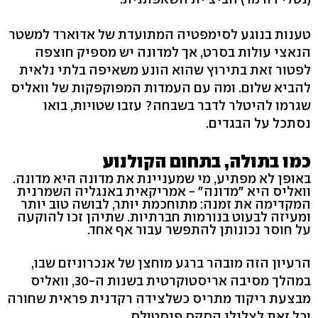
טענות בנוגע לסימפטיה המתועדת של אדוארד למשטר
הנאצי עולות בסרט, אך למדונה יש מספיק חוצפה
לפטור זאת בתירוץ שהוא הונע משאיפה בלתי נלאית
להביא שלום. ומה עם העמדות המפוקפקות של וואליס
שגרמו להיטלר לדבר בשבחה? עזבו שטויות, בואו
נסתכל על הבגדים.
כמו בתולה, בתחום הקולנוע
באופן לא מפתיע, מי שמעניינת את מדונה היא מדונה.
וואליס היא "מדונה" - אמריקאית באנגליה השמרנית
המקדימה את זמנה: מתוחכמת יותר, לבושה טוב יותר
ומעיזה לבעוט בנורמות חברתיות. שתיהן זכו להוקעה
על חוסר נכונותן להתפשר עבור אף אחד.
הרעיון הזה מובהר ברגע מוחצן של אנכרוניזם שבו,
במהלך מסיבה אריסטוקרטית בשנות ה-30, וואליס
מבצעת ריקוד מתריס כשלצידה רקדנית פראית שחורה
וכל זאת לצלילי הסקס פיסטולס.