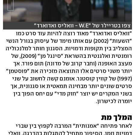
צפו בטריילר של "W.E - וואליס ואדוארד"
"וואליס ואדוארד" מאוד רוצה להיות עוד סרט כמו
"השעות" (2002) עם אותו מימד של עיסוק בגורל הנשי
המצליב בין תקופות ודמויות. הסגנון חותר למלנכוליה
רומנטית ואלגנטית בהשראת "סינגל מן" (2009), של
מעצב האופנה (וחבר קרוב של מדונה) תום פורד. אך
יותר משני סרטים אלו התוצאה מזכירה את "פוסטמן"
(1997) של קווין קוסטנר. אומנם קשה לחשוב על שני
סרטים שונים יותר מבחינה תמאטית או סגנונית, אך
בשני המקרים יש יוצר "חזק מדי" עם יחס הפוך בין
יומרה לכישרון.
המלך מת
לאחר פתיחה "אמנותית" המרבה לקפוץ בין שברי
דמויות וזמן, הסיפור מתחיל להתגלות בהדרגה. וואלי