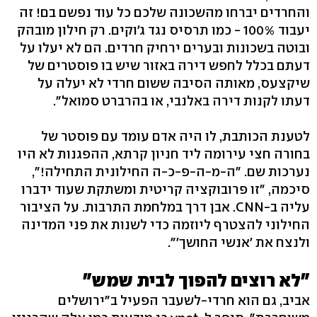
והחרדים יברחו מהשכונה שלכם כל עוד נפשם בם! זה
יעבוד 100% - כמו תרסיס נגד ג'וקים. רק חילון מובהק
ובוטה בשכונות ובערים ירחיק חרדים. הם לא יעלו על
דעתם בכלל לחפש דירה באזור שיש בו פוסטרים של
שיקצעס, מאותה הסיבה ששום חרדי לא יעלה על
דעתו לקנות דירה באלנבי, או בהרברט סמואל".
לטענת הכותבת, לו היה אדם עומד עם פוסטר של
בחורה חצי עירומה ליד חניון קרתא, ההפגנות לא היו
נערכות שם. "ה-מ-ה-פ-כ-ה החילונית התחילה!",
סיכמה, "זו פרובוקציה קריטית ומשתקת שעוד ידברו
עליה ב-CNN. אבן דרך במלחמת התרבות. על הציבור
החילוני להצטרף ליוזמה כדי לשנות את פני המדינה
ולנצח את 'אנשי החושך'".
"לא רוצים להפוך לבית שמש"
אביב, גם הוא חרדי-לשעבר הפעיל ב"ירושלים