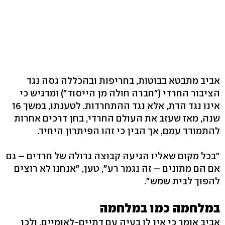
אביב מתבטא בבוטות, בחריפות ובהכללה גסה נגד
הציבור החרדי ("חברה חולה מן הייסוד") ומדגיש כי
אינו נגד הדת, אלא נגד ההתחרדות. לטענתו, במשך 16
שנה, מאז שעזב את העולם החרדי, בחן דרכים אחרות
להתמודד עמם, אך הבין כי זהו הפיתרון היחיד.
"בכל מקום שאליו הגיעה קבוצה גדולה של חרדים – גם
אם הם מתונים – זה נגמר רע", טען, "אנחנו לא רוצים
להפוך לבית שמש".
במלחמה כמו במלחמה
אביב אומר כי אין לו בעיה עם דתיים-לאומיים, ולכן