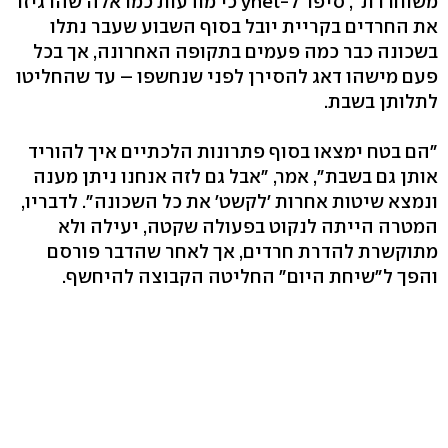
משוחררת", סיפר ל-ynet כי מודעות כמו אלה שהרגיזו
את החרדים בקריית יובל בסוף השבוע שעבר נתלו
בשכונה כבר כמה פעמים בתקופה האחרונה, אך בכל
פעם מישהו דאג להסירן לפני שנחשפו – עד שהחליטו
לתלותן בשבת.
"הם בטח ימצאו בסוף פתרונות הלכתיים איך להוריד
אותן גם בשבת", אמר, "אבל גם לזה אנחנו ניתן מענה
ונמצא שיטות אחרות 'לקשט' את כל השכונה". לדבריו,
המטרה הייתה לנקוט בפעולה שקטה, יעילה ולא
מתוקשרת להדרת חרדים, אך לאחר שהדבר פורסם
והפך ל"שיחת היום" החליטה הקבוצה להיחשף.