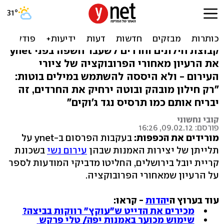
מדביקי ציורי העירום: "נגרש
את החרדים"
קבוצת חילונים וחרדים לשעבר חשפה בפני ynet
את הרעיון מאחורי הפרובוקציה של ציורי
העירום - ולא היססה להשתמש במילים בוטות:
"רק חילון מובהק ובוטה ירחיק את החרדים, זה
יבריח אותם כמו תרסיס נגד ג'וקים"
קובי נחשוני
פורסם: 09.02.12, 16:26
מורידים את הכפפות:
בעקבות הפרסום ב-ynet על
תלייתן של יצירות האמנות שבהן
עירום נשי
בשכונת
קריית יובל בירושלים, החליטו מדביקי המודעות לספר
על הרעיון שמאחורי הפרובוקציה.
עוד בערוץ ה
יהדות
- קראו:
מכירים את הדייט ש"עוקץ" רווקות בביצה?
שימוש מכוער באמנות יפה/ טלי פרקש