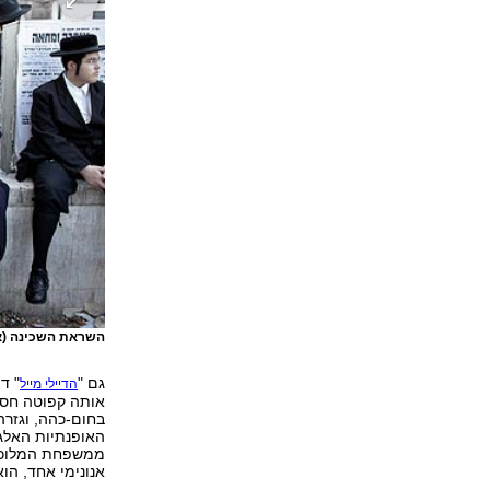
השראת השכינה (א
גם "
" ד
הדיילי מייל
אותה קפוטה חסיד
בחום-כהה, וגזרה
האופנתיות האלגנ
ממשפחת המלוכה ו
אנונימי אחד, הו