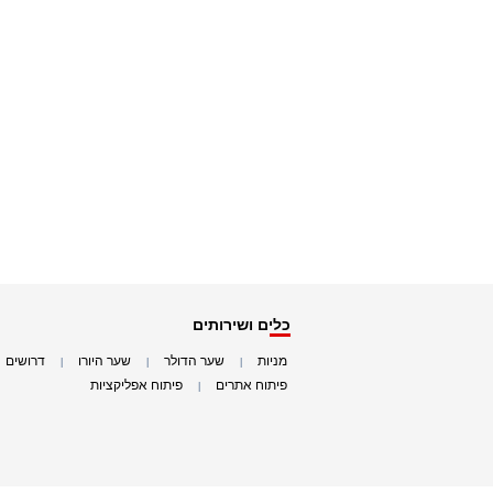
כלים ושירותים
מניות
שער הדולר
שער היורו
דרושים
|
|
|
|
פיתוח אתרים
פיתוח אפליקציות
|
|