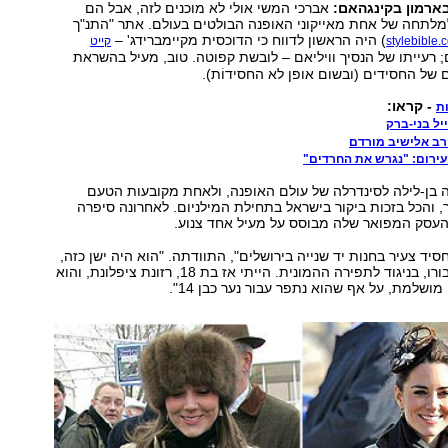
ארמון בקינגהאם:
אברכי המשי אולי לא מוכנים לזה, אבל הם
לתחה של אחת מאייקוני האופנה הבולטים בעולם. אתר "התנ"ך
) היה הראשון לדווח כי הדוכסית מקיימברידג' –
stylebible.
קייט
; רעייתו של הנסיך וויליאם – לובשת קפוטה. טוב, מעיל בהשראת
של החסידים (ובשום אופן לא החסידוֹת).
- קראו:
ת
יל בני-ברק
רב אלישיב מורדם
עירום: "נגרש את החרדים"
 בן-לילה לסינדרלה של עולם האופנה, ולאחת מקובעות הטעם
 והכל בזכות ביקור בישראל בתחילת המילניום. לאחרונה סיפרה
העסק המפואר שלה מבוסס על מעיל אחד צנוע.
סיד צעיר בחנות יד שנייה בירושלים", התוודתה. "הוא היה ישן כזה,
ונתפר במיוחד עבורו, בניגוד לתפירה ההמונית. הייתי אז בת 18, רזונת ציפלונת, והוא
ושלמת, על אף שהוא נתפר עבור נער כבן 14".