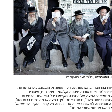
ילוסטרציה)
(צילום: נועם מושקוביץ)
יווח בהרחבה ובהשתאות על הקו האופנתי, המעוצב כולו בהשראת
ית: "זה פריט אופנה יפהפה וקלאסי – צמר חום, עיטורים
 מחמיאה: המעיל של הנסיכה מקיימברידג' הוא אחת הבחירות
טיות ביותר שלה", נכתב באתר. "אך בשעה שכמה נשים ברות מזל
סביבתה לובשות בגאווה את יצירתה של קתרין הוקר, ילד ישראלי
א ההשראה שמאחורי המותג".