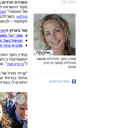
צילום: AP
האדרת חרדים ב
מקור ההשראה למ
של האופנה" (
com
, בשבילכם
מידלטון
הקפוטה – לבושם 
עוד בערוץ ה
יהדו
צפו: "ווג" בסטי
הטיפול כשל. ה
מדביקי ציורי ה
קתרין הוקר הפכה
קתרין הוקר. סינדרלה פוגשת
המשפיעות ביותר,
סינדרלה (מתוך ניו-יורק
ל"
", ש
ניו-יורק מגזין
מגזין)
"קניתי מעיל של ח
שתף בפייסבוק
התאים לי בצורה מ