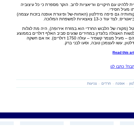
ת ללהיט עם חיקויים ווריאציות לרוב. הוקר מספרת כי כל עיצוביה
 מעיל חסידי.
קוחותיה גם פיפה מידלטון (האחות-של ופיגורת אופנה בזכות עצמה)
צד עוד כ-13 צאצאיות למשפחת המלוכה.
 (מקורו של הלבוש החרדי הוא במזרח אירופה), היה מת לגלות
נשות האצולה בלונדון במחירים שנעים סביב האלף דולרים בממוצע
לפריט (היקר שבהם – מעיל מצמר קשמיר – עולה 1750 דולרים). אז אם חשקה
טון, עשו לעצמכן טובה, וסעו לבני ברק.
Read this art
ה? כתבו לנו
טון
אופנה
חרדים
צניעות