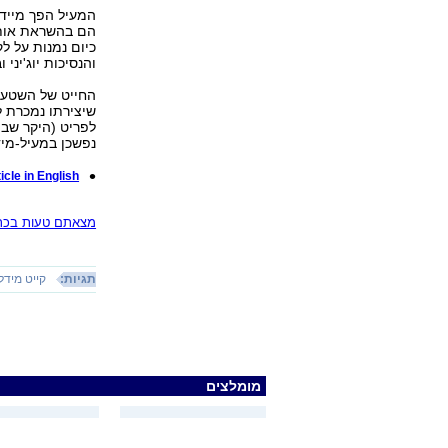
המעיל הפך מיידי
הם בהשראת אותו
כיום נמנות על ל
והנסיכות יוג'יני וביאטריס, ל
החייט של השטעטל
שיצירתו נמכרת ל
נפשכן במעיל-מידל
icle in English
מצאתם טעות בכתב
תגיות:
קייט מידל
מומלצים