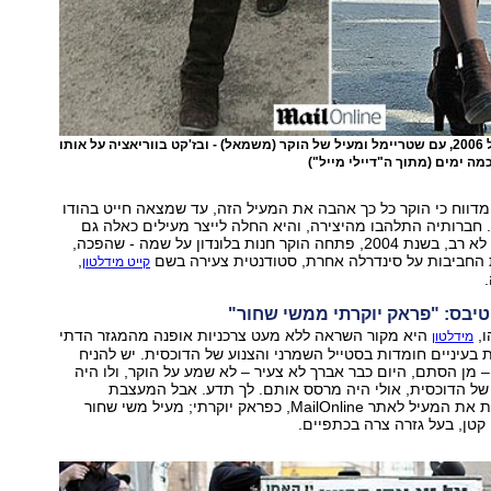
קייט מידלטון מודל 2006, עם שטריימל ומעיל של הוקר (משמאל) - ובז'קט בווריאציה על אותו
כמה ימים (מתוך ה"דיילי מייל")
ן" מדווח כי הוקר כל כך אהבה את המעיל הזה, עד שמצאה חייט בהודו
חברותיה התלהבו מהיצירה, והיא החלה לייצר מעילים כאלה גם
עבורן. כעבור זמן לא רב, בשנת 2004, פתחה הוקר חנות בלונדון על שמה - שהפכה,
החביבות על סינדרלה אחרת, סטודנטית צעירה בשם
,
קייט מידלטון
טיבס: "פראק יוקרתי ממשי שחור"
ו,
היא מקור השראה ללא מעט צרכניות אופנה מהמגזר הדתי
מידלטון
 בעיניים חומדות בסטייל השמרני והצנוע של הדוכסית. יש להניח
– מן הסתם, היום כבר אברך לא צעיר – לא שמע על הוקר, ולו היה
של הדוכסית, אולי היה מרסס אותם. לך תדע. אבל המעצבת
הלונדונית מתארת את המעיל לאתר MailOnline, כפראק יוקרתי; מעיל משי שחור
 קטן, בעל גזרה צרה בכתפיים.