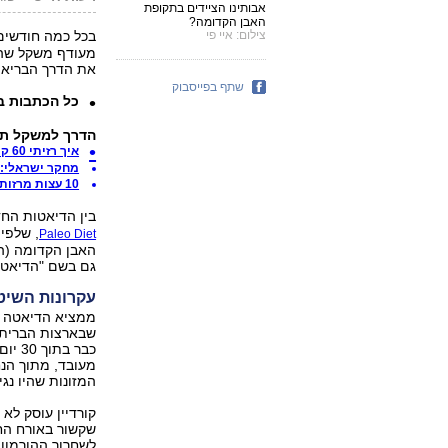
אבותינו הציידים בתקופת
האבן הקדומה?
צילום: איי פי
בכל כמה חודשים
מעודף משקל שהנ
את הדרך הבריאה 
שתף בפייסבוק
כל הכתבות ב
הדרך למשקל תק
איך רזיתי 60 קילו ושמרתי על ההישג? טור אישי
מחקר ישראלי: 
10 עצות מרזות: לאכול במסעדות - ולא להשמין
בין הדיאטות הח
, שלפיה
Paleo Diet
גם בשם "הדיאטה
עקרונות השיט
ממציא הדיאטה במ
שבארצות הברית,
כבר 
מעובד, מתוך הנח
המזונות שהיו נגי
קורדיין עוסק לא
שקשור באורח החי
לשחרור ההורמון 