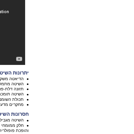
יתרונות השיט
הדיאטה משקפת
השיטה מתמקדת
תזונה דלת-פח
השיטה תומכת 
תכולת השומני
מחקרים מדעיי
חסרונות השי
השיטה מגבילה
והופכת פופולרית 