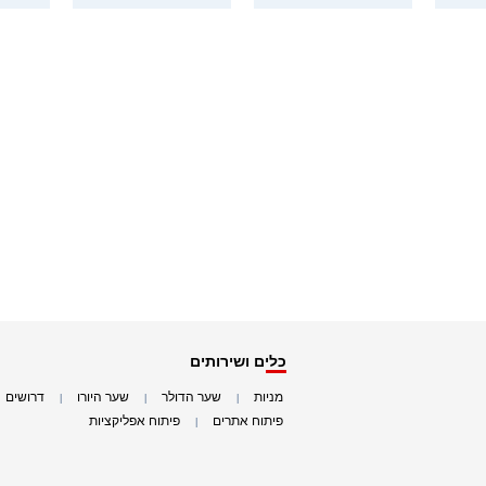
כלים ושירותים
מניות
שער הדולר
שער היורו
דרושים
|
|
|
|
פיתוח אתרים
פיתוח אפליקציות
|
|