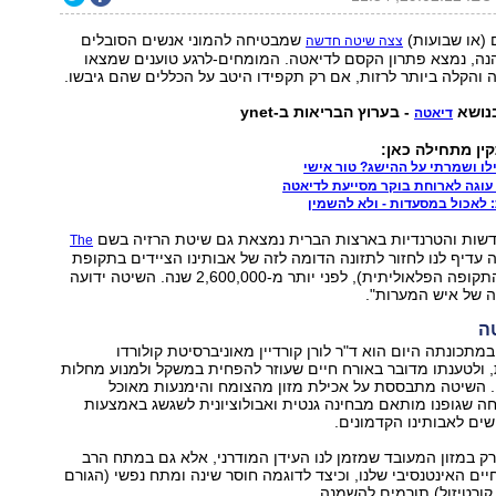
 (או שבועות)
שמבטיחה להמוני אנשים הסובלים
צצה שיטה חדשה
ה, נמצא פתרון הקסם לדיאטה. המומחים-לרגע טוענים שמצאו
והקלה ביותר לרזות, אם רק תקפידו היטב על הכללים שהם גיבשו.
נושא
- בערוץ הבריאות ב-ynet
דיאטה
ין מתחילה כאן:
עוגה לארוחת בוקר מסייעת לדיאטה
דשות והטרנדיות בארצות הברית נמצאת גם שיטת הרזיה בשם
The
 עדיף לנו לחזור לתזונה הדומה לזה של אבותינו הציידים בתקופת
האבן הקדומה (התקופה הפלאוליתית), לפני יותר מ-2,600,000 שנה. השיטה ידועה
 של איש המערות".
ה
תכונתה היום הוא ד"ר לורן קורדיין מאוניברסיטת קולורדו
 ולטענתו מדובר באורח חיים שעוזר להפחית במשקל ולמנוע מחלות
בתוך 30 יום. השיטה מתבססת על אכילת מזון מהצומח והימנעות מאוכל
ה שגופנו מותאם מבחינה גנטית ואבולוציונית לשגשג באמצעות
שים לאבותינו הקדמונים.
 רק במזון המעובד שמזמן לנו העידן המודרני, אלא גם במתח הרב
ים האינטנסיבי שלנו, וכיצד לדוגמה חוסר שינה ומתח נפשי (הגורם
קורטיזול) תורמים להשמנה.