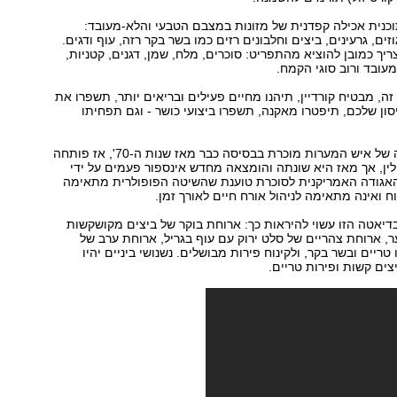
כנית אכילה קפדנית של מזונות במצבם הטבעי והלא-מעובד:
וזים, גרעינים, ביצים וחלבונים רזים כמו בשר בקר רזה, עוף ודגים.
ריך כמובן להוציא מהתפריט: סוכרים, מלח, שמן, דגנים, קטניות,
מעובד ורוב סוגי הקמח.
ה, מבטיח קורדיין, תיהנו מחיים פעילים ובריאים יותר, תשפרו את
ן שלכם, תיפטרו מאקנה, תשפרו ביצועי כושר - וגם תפחיתו
למעשה, הדיאטה של איש המערות מוכרת בבסיסה כבר מאז שנות ה-70', אז פותחה
גטלין, אך מאז היא שונתה והומצאה מחדש אינספור פעמים על ידי
האגודה האמריקנית לסוכרת טוענת שהשיטה הפופולרית מתאימה
ח ואינה מתאימה לניהול אורח חיים לאורך זמן.
בדיאטה הזו עשוי להיראות כך: ארוחת בוקר של ביצים מקושקשות
ער, ארוחת צהריים של סלט ירוק עם עוף בגריל, ארוחת ערב של
טריים ובשר בקר, ולקינוח פירות מבושלים. נשנושי ביניים יהיו
יצים קשות ופירות טריים.