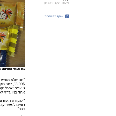
צילום: יעקב פיטרמן
שתף בפייסבוק
גם טעמי וטוויסט 
3.99$", כתב
טוענים שהכל יקר
אחד בניו ג'רזי 
"ולנקודה האחרונ
רוצים למשוך קונ
דבר".