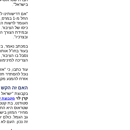
בישראל".
"אם דרישותינו ל
החל מ-1 
העומד לרשות הצר
כיסו של הציבור. 
ובמידת הצורך ה
ובצרכיו".
במכתב נאמר, בין
בעוד בחו"ל אותו
נסבל בו הציבור,
הצריכה למינימום
עוד כתבו, כי "אז
נוכל להסתדר תקו
אזרח להמנע מקנ
האם זה הקש 
בקבוצת "ישראל י
קרן לוי
מקבוצת י
סטודנט, בת קטנה 
שטראוס היא החב
מחירי המזון ביש
גב הגמל. כולם י
זה נכון. העם לא