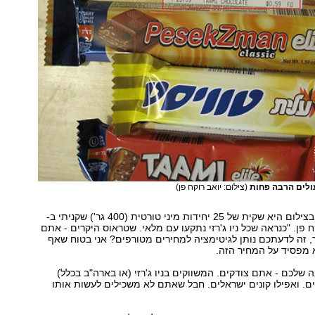
עולים הרבה פחות
(צילום: יואב רוקח פן)
"מה שלא מופיע בצילום היא שקית של 25 יחידות מיני טורטית (400 גר') שקניתי ב-
 רוקח פן. "כנראה שכל ניו ג'רזי נתקעו עם מלאי. שטראוס היקרים - אתם
, זה לדעתכם נותן לגיטימציה למחירים מטורפים? אני בטוח שאף
לא מפסיד על המחיר הזה.
ה שלכם - אתם צודקים. המשווקים בניו ג'רזי (או בארה"ב בכלל)
ים. ואפילו קונים ישראלים. חבל שאתם לא משכילים לעשות אותו