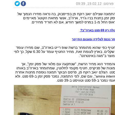
פורסם: 19.02.12, 09:39
מונה שצילם יואב רוקח פן בפייסבוק, בה נראה מחירו הנמוך של
ק זמן בחנות בניו ג'רזי, ארה"ב, אנשי מחאת הקוטג' מאיימים
חודש, אם לא תוריד מחירים.
סנט בארה"ב?
טיף כפי שהוא מתומחר ברשת שופ רייט בארה"ב, שם מחירו עומד
על 69 סנט - 2.6 שקלים. בארץ לעומת זאת, מחיר החטיף עומד על 6.30 שקל, כך לפי
וצר ב"מגה באינטרנט".
המחיר הוא מחיר הרשת, "שנתקעה עם מלאי של פסק זמן", אך
נות של סניקרס, חטיף מקומי לחלוטין, שמתומחר בארה"ב באותו
יר בדיוק: 69 סנט. הצלם יואב רוקח פן, פרסם הבוקר תמונה נוספת מחנות אחרת
"amira international market", וגם שם, לפי התמונה, נמכר פסק זמן ב-69 סנט. ולא
סנט וטוויסט ב-39 סנט.