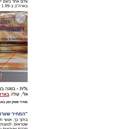
צלם אחר בשם יע
בארה"ב ב-1.99 שקל. באסם מסר ל-ynet כי מדובר ב"מחיר מבצע".
מחיר פסק זמן בא
"המחיר שערור
בתוך כך, אנשי ת
שטראוס, לטענתם
חברת שטראוס-על