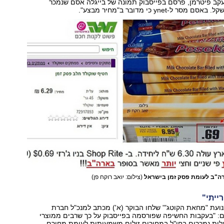
קב פיטרמן, פרסם בפייסבוק תמונה של בייגלה אסם שנמכר
רה"ב לעומת פסק זמן בישראל
(צילום: יואב רוקח פן)
ייתי"
נועת "מחאת הקוטג"' שלחו הבוקר (א') מכתב למנכ"ל חברת
: "בעקבות החשיפה שפורסמה בפייסבוק על כך שרבים ממוצרי
ית נמכרים בחו"ל במחירים זולים משמעותית לעומת מחירם