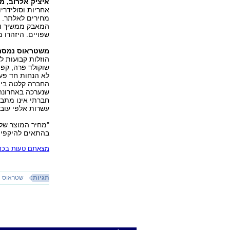
איציק אלרוב, מ
אחריות וסולידרי
מחירים לאלתר. ה
המאבק ממשיך ומ
שפויים. היזהרו מ
משטראוס נמסר 
שוקולד פרה, קפה
לא הנחות חד פעמ
החברה קלטה ביו
שנערכה באחרונה,
חברתי אינו מתב
עשרות אלפי עוב
בהתאים להיקפי ה
מצאתם טעות בכתב
תגיות:
שטראוס