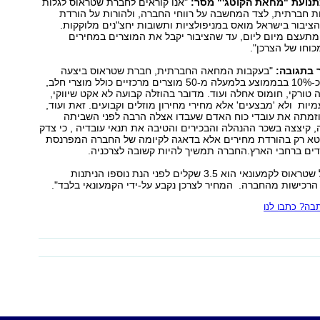
תנועת "מחאת הקוטג'" מסר:
"אנו קוראים לחברת שטראוס לגלות
ות חברתית, לצד המחשבה על רווחי החברה, ולהורות על הורדת
ציבור בישראל מואס במניפולציות ותשובות יחצ"נים מלוקקות.
תעצם מיום ליום, עד שהציבור יקבל את המוצרים במחירים
כוחו של הצרכן".
בתגובה:
"בעקבות המחאה החברתית, חברת שטראוס ביצעה
הוזלות קבועות לכ-10% בבממוצע בלמעלה מ-50 מוצרים מרכזיים כולל מוצרי חלב,
 טורקי, חומוס אחלה ועוד. מדובר בהוזלה קבועה לא אקט שיווקי,
יות ולא 'מבצעים' אלא מחירי מחירון מוזלים וקבועים. זאת ועוד,
זמתה את עובדי כוח האדם שעבדו אצלה הרבה לפני השביתה
 קיצצה בשכר ההנהלה והבכירים והטיבה את תנאי עובדיה , כי צדק
טא רק בהורדת מחירים אלא בדאגה לקיומה של החברה המפרנסת
דים ברחבי הארץ.החברה תמשיך להיות קשובה לצרכניה.
"מחיר המוצר של שטראוס לקמעונאי הוא 3.5 שקלים לפני הנת נוספו הניתנות
רכישות מהחברה. המחיר לצרכן נקבע על-ידי הקמעונאי בלבד".
ה? כתבו לנו