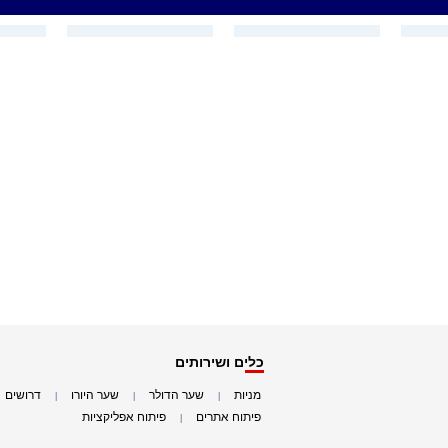
כלים ושירותים
מניות
שער הדולר
שער היורו
דרושים
|
|
|
|
פיתוח אתרים
פיתוח אפליקציות
|
|