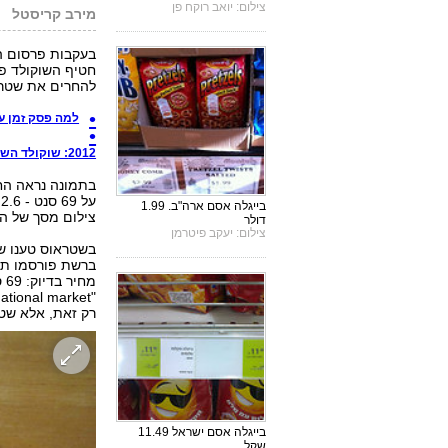
צילום: יואב רוקח פן
מירב קריסטל
בעקבות פרסום הת
חטיף השוקולד פס
להחרים את שטראוס החל מ-1 במרס למשך 
למה פסק זמן עולה רק 69 
2012: שוקולד השחר נכנס לגלידה ומגנום התייקר
בתמונה נראה הח
בייגלה אסם ארה"ב. 1.99
צילום מסך של המ
דולר
צילום: יעקב פיטרמן
בשטראוס טענו ש
ברשת פורסמו תמו
מח
רק זאת, אלא שטעמי נמכר ב-59 
בייגלה אסם ישראל 11.49
שקל