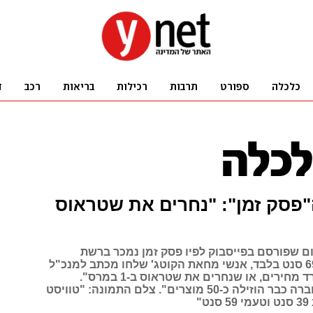
פסק זמן": "נחרים את שטראוס
ם שפורסם בפייסבוק לפיו פסק זמן נמכר ברשת
אמריקנית ב-69 סנט בלבד, אנשי מחאת הקוטג' שלחו מכתב למנכ"ל
שטראוס: "הורד מחירים, או שנחרים את שטראוס ב-1 במרס".
שטראוס: "החברה כבר הוזילה כ-50 מוצרים". צלם התמונה: "טוויסט
"