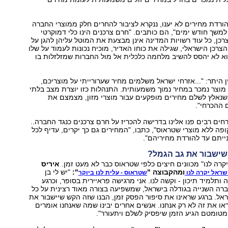
הורדת מחירים לא יענו, ננקרא לציבור להחרים חלק ממוצרי החברה
במרס, למשך חודש ימים", הם כותבים. "חרם צרכנים הינו כלי דמוקרטי
כן, כל עוד רשויות המדינה אינן מבצעת את המוטל עליהן להגן על
הצרכן הישראלי, שגילה את כוחו האדיר, מוכיח נכונות לעמוד על שלו
וא לא יהסס להשיב מלחמה כלכלית אל מול החברות שמזלזלות בו
 היתר: "...אזרחי ישראל משלמים מחיר שערורייתי על מוצריכם,
 מוצר נמכר במחיר נמוך משמעותית. התנהלות כזו יוצרת מצב בלתי
 שנאלץ לשלם מחירים מופקעים עבור מוצרי מזון, מצמצם את
 ההכרחי".
רחים רבים פנו אלינו בדרישה להכריז על חרם צרכנים כנגד החברה..
פה ללא מוצרי שטראוס", כתבו, "המחירים גם כך יקרים, עדיף לכל
ייתם עד להורדת מחיריהם".
שישבור את גב הגמל?
קרה לנו" מכוונים חיצים כלפי שטראוס כבר לא מעט זמן.
איריס
ומהקבוצה "
":
"יש לי בן
שראל יקרה לנו
שטראוס - עלית לנו ביוקר
ותלמיד תיכון - וקשה לנו. אני מרגישה פראיירית בסופר, וכרגע
רה השנייה בגודלה בישראל, שמשפיעה בצורה מאוד רצינית על כל
ראל. ברגע שראינו את סיפור הפסק זמן, הבנו שזה הקש שיישבור את
ראו את זה לא רק אנחנו. אנשים אחרים יבינו שמה שאנחנו אומרים
 מטומטם הגיע הזמן שיפסיק לשלם ויתעורר".