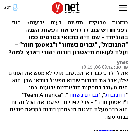
בובה מייסעס: "החבובות"
התגיירו
לפני חודש עזב לן לויט את הפקות הענק
בהוליווד - שם היה בובנאי בסרטים כמו
"החבובות", "גברים בשחור" ו"באטמן חוזר" -
ועלה לעשות תיאטרון בובות יהודי בארץ. למה?
ynet
פורסם: 06.03.12, 10:25
את לן לויט כבר ראיתם. טוב, אולי לא ממש את הפנים
שלו, אבל את הבובות שהוא הפעיל בוודאי שכן. הוא
היה מעורב בהפקות הוליוודיות ידועות, כמו
"
החבובות
", "
גברים בשחור
", "Team America"
ו"באטמן חוזר" - אבל לפני חודש עזב את הכל, והיום
הוא כבר מעלה הצגות תיאטרון בובות לקראת פורים
בבתי ספר.