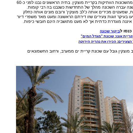
"לב מוצקין" היא מהשכונות הוותיקות בקריית מוצקין. בתיה הראשונים נבנו לפני כ-60
ה ולפני כ-15 שנה עברה השכונה מהלך של התחדשות כשנבנו בה רבי קומות.
 שמעטים מכירים אותה כ'לב מוצקין' ורובם מונים אותה כחלק
עו בעיקר זוגות צעירים שזו דירתם הראשונה ומעט מאד משפרי דיור
איננה מוגדרת כדתית אך לא מעט מתושביה הינם חובשי כיפות.
נסו ל
ביקור שכונה
יית אונו: שכונת "מגדל המים"
הצעירים: הכירו את נהריה הירוקה
 מוצקין גובל עם שכונת קריית ים ממערב, ורחוב החשמונאים