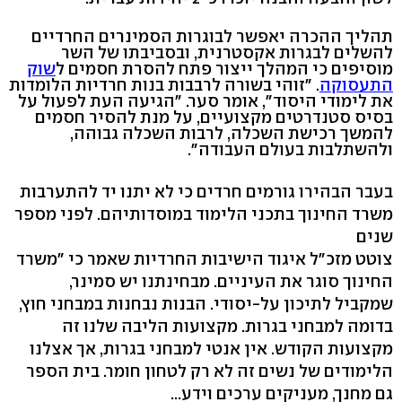
תהליך ההכרה יאפשר לבוגרות הסמינרים החרדיים
להשלים לבגרות אקסטרנית, ובסביבתו של השר
מוסיפים כי המהלך ייצור פתח להסרת חסמים ל
שוק
התעסוקה
. "זוהי בשורה לרבבות בנות חרדיות הלומדות
את לימודי היסוד", אומר סער. "הגיעה העת לפעול על
בסיס סטנדרטים מקצועיים, על מנת להסיר חסמים
להמשך רכישת השכלה, לרבות השכלה גבוהה,
ולהשתלבות בעולם העבודה".
בעבר הבהירו גורמים חרדים כי לא יתנו יד להתערבות
משרד החינוך בתכני הלימוד במוסדותיהם. לפני מספר
שנים
צוטט מזכ"ל איגוד הישיבות החרדיות שאמר כי "משרד
החינוך סוגר את העיניים. מבחינתנו יש סמינר,
שמקביל לתיכון על-יסודי. הבנות נבחנות במבחני חוץ,
בדומה למבחני בגרות. מקצועות הליבה שלנו זה
מקצועות הקודש. אין אנטי למבחני בגרות, אך אצלנו
הלימודים של נשים זה לא רק לטחון חומר. בית הספר
גם מחנך, מעניקים ערכים וידע...