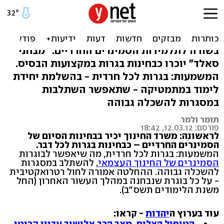
מהפכה: מבחני הסמינרים
יוכרו כבגרות
בשורה לתלמידות הסמינרים החרדיים: "מבחני
סאלד" יוכרו כבחינות בגרות במקצועות הבסיס.
המשמעות: בגרות לכל חרדית - בהשלמת יחידת
לימוד במתמטיקה - שתאפשר השתלבות
במסגרות להשכלה גבוהה
תומר ולמר
פורסם: 12.03.12, 18:42
לראשונה: משרד החינוך יכיר בבחינות הסיום של
הסמינרים החרדיים – כבחינות בגרות לכל דבר.
המשמעות: בגרות לכל חרדית, מה שיאפשר לבוגרות
הסמינרים של החינוך העצמאי
, להשתלב במסגרות
להשכלה גבוהה. ההחלטה אמורה לחול רטרואקטיבית
- על כל בוגרת שנבחנה במהלך העשור האחרון (החל
משנת הלימודים תשס"ב).
עוד בערוץ ה
יהדות
- קראו:
הטיפול הצליח, מצב הרב אלישיב עדיין קריטי