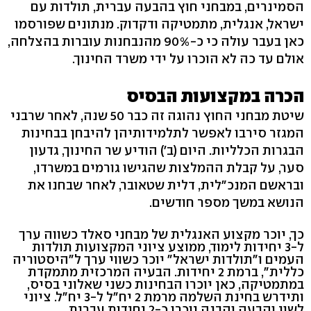
הסמינרים, במבחני חוץ בהבעה עברית, תולדות עם
ישראל, אנגלית, מתמטיקה ודקדוק. מנתונים שפורסמו
כאן בעבר עולה כי כ-90% מהנבחנות עוברות בהצלחה,
אולם עד כה לא הוכרו על ידי משרד החינוך.
הכרה במקצועות הבסיס
שיטת מבחני החוץ נהוגה זה כבר 50 שנה, לאחר שרבני
המגזר סירבו לאפשר לתלמידותיהן להיבחן בבחינות
הבגרות הכלליות. היום (ב') הודיע שר החינוך, גדעון
סער, על קבלת ההמלצות שהגישו גורמים במשרדו,
ובראשם המנכ"לית, דלית שטאובר, לאחר שבחנו את
הנושא במשך מספר חודשים.
כך, יוכר מקצוע האנגלית של מבחני סאלד כשווה ערך
ל-3 יחידות לימוד, ממוצע ציוני המקצועות תולדות
העמים ו"תולדות ישראל" יוכר כשווי ערך ל"היסטוריה
כללית", ברמת 2 יחידות. הבעיה המרכזית מתמקדת
במתמטיקה, כאן יוכרו הבחינות כשני שאלוני בסיס,
ותידרש בחינת השלמה מרמת 2 יח"ל ל-3 יח"ל. ציוני
לשון והבעה והבנה יוכרו כ-2 יחידות עברית.