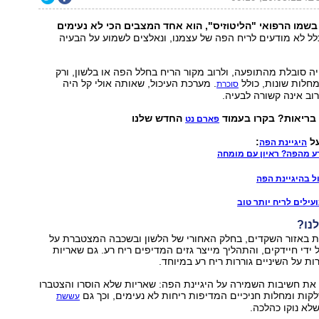
 בשמו הרפואי "הליטוזיס", הוא אחד המצבים הכי לא נעימים
לל לא מודעים לריח הפה של עצמנו, ונאלצים לשמוע על הבעיה
ה סובלת מהתופעה, ולרוב מקור הריח בחלל הפה או בלשון, ורק
מחלות שונות, כולל
. מערכת העיכול, שאותה אולי קל היה
סוכרת
וב אינה קשורה לבעיה.
 בריאות? בקרו בעמוד
החדש שלנו
פארם נט
על
:
היגיינת הפה
רע מהפה? ראיון עם מומחה
ל בהיגיינת הפה
עילים לריח יותר טוב
נו?
לת באזור השקדים, בחלק האחורי של הלשון ובשכבה המצטברת על
 ידי חיידקים, והתהליך מייצר גזים המדיפים ריח רע. גם שאריות
ת על השיניים גוררות ריח רע במיוחד.
 את חשיבות השמירה על היגיינת הפה: שאריות שלא הוסרו והצטברו
לקות ומחלות חניכיים המדיפות ריחות לא נעימים, וכך גם
עששת
שלא נוקו כהלכה.