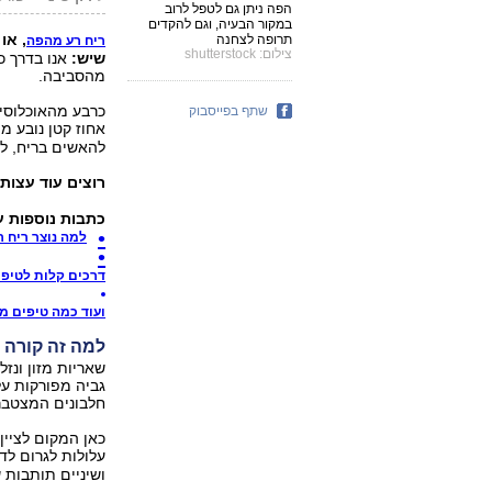
הפה ניתן גם לטפל לרוב
במקור הבעיה, וגם להקדים
, או
תרופה לצחנה
ריח רע מהפה
צילום: shutterstock
שיש:
אנו בדרך כ
מהסביבה.
כרבע מהאוכלוסיי
שתף בפייסבוק
אחוז קטן נובע מ
להאשים בריח, לר
רוצים עוד עצות
כתבות נוספות 
למה נוצר ריח 
דרכים קלות לטיפו
ועוד כמה טיפים מו
למה זה קורה ל
שאריות מזון ונז
גביה מפורקות על
חלבונים המצטברו
כאן המקום לציין
עלולות לגרום לד
ושיניים תותבות 