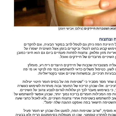
מנוע הצטברות חיידקים
(צילום: אבישי זיגמן)
היגיינת הפה ניתן גם לטפל לרוב במקור הבעיה, וגם להקדים
מוש קבוע בחוט דנטלי וביקורים בזמן אצל השיננית ישמרו על
ריות מזון ופלאק. צחצוח לפחות פעמיים ביום גם הוא חיוני כמובן
 השיניים מרובדים של חיידקים ואוכל.
עליה מצטברות שכבות של חיידקים היוצרים ריח רע, מומלץ
שון. כטיפול משלים כדאי להשתמש במי פה לניקוי או מי פה
בבעיות חניכיים, ובמשחות שיניים אנטי בקטריאליות.
שחר מסר מסביר כי "שטיפות פה על בסיס חומר חיטוי יעילות
ניכיים. אלו שבהן הריכוז של החומר גבוה מותרות לשימוש כעשרה
 כי בשימוש מעבר לכך הן עלולות לגרום לצבע צהוב על השיניים.
ת פה המכילות חומרים בריכוז נמוך יותר, שבהן אפשר להשתמש על
שוב להשתמש בשטיפות אחרי צחצוח השיניים, ולא לאכול כחצי שעה
שהשטיפה תישאר בפה ואפקט ההגנה שלה יפעל".
וא מוסיף, "שרוב שטיפות הפה, למעט אלו שבהן יש חומר פעיל
חשבות לפתרון קוסמטי, שכן הן מטפלות בסימפטום הריח ולא בבעיה