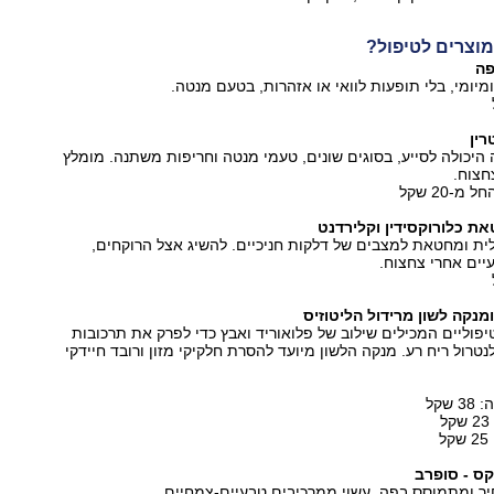
וצרים לטיפול?
פה
מיומי, בלי תופעות לוואי או אזהרות, בטעם מנטה.
ין
היכולה לסייע, בסוגים שונים, טעמי מנטה וחריפות משתנה. מומלץ
חצוח.
-20 שקל
 כלורוקסידין וקלירדנט
ית ומחטאת למצבים של דלקות חניכיים. להשיג אצל הרוקחים,
יים אחרי צחצוח.
מנקה לשון מרידול הליטוזיס
יפוליים המכילים שילוב של פלואוריד ואבץ כדי לפרק את תרכובות
טרול ריח רע. מנקה הלשון מיועד להסרת חלקיקי מזון ורובד חיידקי
שקל
ס - סופרב
יך ומתמוסס בפה, עשוי ממרכיבים טבעיים-צמחיים.