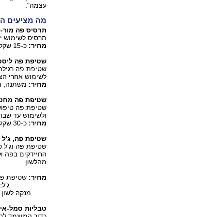
עצמה".
מה מציעים המ
תרסיס פה מור-
תרסיס לשימוש יו
מחיר:
כ-15 שקל
שטיפת פה ליסטר
שטיפת פה רגילה 
לשימוש אחרי הצ
מחיר:
משתנה, החל מ
שטיפת פה מחטאת
שטיפת פה טיפול
ולשימוש עד שבוע
מחיר:
כ-30 שקל
שטיפת פה, ג'ל ו
שטיפת פה וג'ל ט
החיידקים בפה ולנ
מהלשון.
מחיר:
שטיפת פה: 38 
ג'ל: 23 שקל
מנקה לשון: 25 שקל
טבליות סמל-איק
כדור המוצמד לח