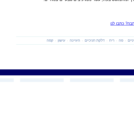
ה? כתבו לנו
ניים
פה
ריח
דלקת חניכיים
היגיינה
עישון
קפה