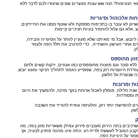
אי הנעימות? הנה שש עצות ומוצרים שונים שיעזרו לכם לדבר ללא
רוק לא עובר בו בתכיפות מספקת ולא שוטף ממנו את החיידקים.
, אלא גם עלול להחמיר בעיות חניכיים קיימות.
ליובש, אבל מי מאיתנו שלא מעוניין לוותר על הסיגריה והבירה,
 אחרי העישון והשתייה, כדי להרטיב את חלל הפה ולעזור
ק.
לא סוכר וגם מזונות מחוספסים כמו אגוזים, ירקות קשים ולחם
דת היווצרות רוק בפה, שמסייע כאמור לתהליך הניקוי ומונע יובש,
 שנוצרת על הלשון.
שנת הלילה, מומלץ לאכול ארוחת בוקר מזינה, ולהמשיך את היום
 ומסודרות.
ורם להפרשת יותר רוק, והלעיסה עוזרת להוריד את השכבה
ון.
כיבים בתה הירוק מעכבים פירוק עמילן משאריות מזון בפה, מה
ון המוביל לעששת ולריח רע. התה אינו מהווה פתרון לבעיה, אך
ור על היגיינת הפה.