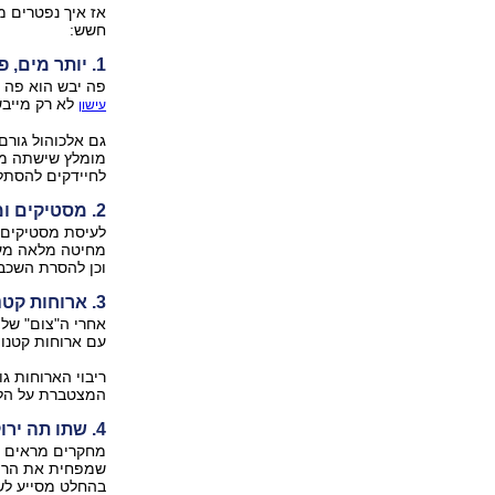
אז איך נפטרים מ
חשש:
1. יותר מים, פחות אלכוהול וסיגריות
פה יבש הוא פה ש
לא רק מייבש
עישון
גם אלכוהול גורם 
מומלץ שישתה מים
לחיידקים להסתל
2. מסטיקים ומזון מחוספס
לעיסת מסטיקים ל
מחיטה מלאה מעוד
וכן להסרת השכבה
3. ארוחות קטנות ומרובות
אחרי ה"צום" של 
עם ארוחות קטנות
ריבוי הארוחות ג
המצטברת על הלש
4. שתו תה ירוק
מחקרים מראים שר
שמפחית את הריקב
בהחלט מסייע לשמ