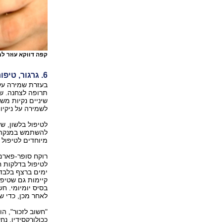
קפה דווקא עוזר ל
6. גרגור, טיפוח וצחצוח
בעזרת שמירה על 
תרופה לצחנה. שי
שיניים נקיות משא
לשמירה על ניקיון
לטיפול בלשון, ש
להשתמש במנקה ל
מיוחדים לטיפול 
רוקח סופר-פארם 
לטיפול בדלקות ח
ימים ברצף בלבד,
קיימות גם שטיפו
בסיס יומיומי. ח
לאחר מכן, כדי 
"חשוב לזכור", ה
ככולורקסידין, נ