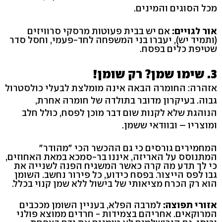
מכל הסוגים והמינים.
אור לגויים:
אם יש בבית פעוטות מרסקי סרוויזים
(ותמיד יש), יעברו בני המשפחה לחד-פעמי, וחסל סדר
שטיפת כלים בפסח.
3. שימו שמן? רק שומן!
אזהרה: החומרה הבאה אינה מומלצת לבעלי כולסטרול
גבוה. בעיקרון מדובר בתולדה של חומרה אחרת,
הנוהגת שלא לקנות שום דבר מוכן לפסח, כולל חלב
ומוצריו – ובוודאי ששמן.
המחמירים גורסים כי גם ההכשר הכי "מהודר"
המתנוסס על האריזה, איננו בר-סמכא במאת האחוזים,
כי לך תדע מה קרה כאשר המשגיח הפנה לשנייה את
גבו לפס הייצור. בפסח כידוע, כל פירור נחשב. השומן
הוא רק הכרח מציאותי של בישול ללא שמן קנוי בכלל.
אזורי תפוצה:
למרבה הפלא, בעניין השומן מככבים
המרוקאים. אחריהם בצמידות - חרדים ממוצא פולני