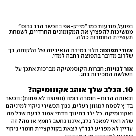
בפועל, מודעות כמו "מייק-אפ בהכשר הרב גרוס"
ממשיכות להפציץ את המקומונים החרדיים, לשמחת
תעשיית החומרות כולה.
אזורי תפוצה:
תלוי במידת הנאיביות של הלקוחה, כך
שלרוב מדובר בתפוצה רחבה למדי.
אור לגויות:
חברות הקוסמטיקה מברכות אתכן על
השלשת המכירות בחג.
10. הכלב שלך אוהב אקונומיקה?
ובאותה הרוח - חומרה דומה (ונפוצה לא פחות): הכשר
בד"ץ לפסח למגוון רעלים, כגון תכשירי ניקוי למיניהם
ואקונומיקה. כל ילד בחינוך הדתי אמור לדעת שכל מה
שלא ראוי למאכל כלב, איננו נחשב לחמץ. אז מה? זה
עדיין לא מפריע לבד"ץ לצאת בקולקציית חומרי ניקוי