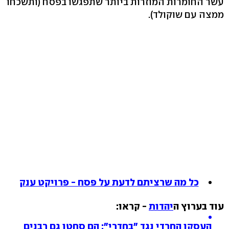
עשר החומרות המוזרות ביותר שתפגשו בפסח (ותשכחו
ממצה עם שוקולד).
כל מה שרציתם לדעת על פסח - פרויקט ענק
עוד בערוץ ה
יהדות
- קראו:
העסקן החרדי נגד "בחדרי": הם סחטו גם רבנים