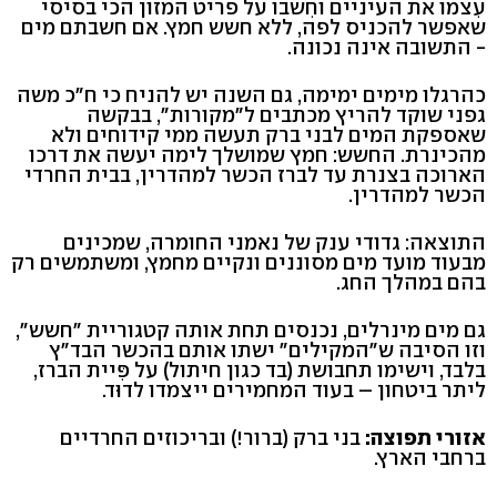
עִצמו את העיניים וחִשבו על פריט המזון הכי בסיסי
שאפשר להכניס לפה, ללא חשש חמץ. אם חשבתם מים
- התשובה אינה נכונה.
כהרגלו מימים ימימה, גם השנה יש להניח כי ח"כ משה
גפני שוקד להריץ מכתבים ל"מקורות", בבקשה
שאספקת המים לבני ברק תעשה ממי קידוחים ולא
מהכינרת. החשש: חמץ שמושלך לימה יעשה את דרכו
הארוכה בצנרת עד לברז הכשר למהדרין, בבית החרדי
הכשר למהדרין.
התוצאה: גדודי ענק של נאמני החומרה, שמכינים
מבעוד מועד מים מסוננים ונקיים מחמץ, ומשתמשים רק
בהם במהלך החג.
גם מים מינרלים, נכנסים תחת אותה קטגוריית "חשש",
וזו הסיבה ש"המקילים" ישתו אותם בהכשר הבד"ץ
בלבד, וישימו תחבושת (בד כגון חיתול) על פִּיית הברז,
ליתר ביטחון – בעוד המחמירים ייצמדו לדוּד.
אזורי תפוצה:
בני ברק (ברור!) ובריכוזים החרדיים
ברחבי הארץ.