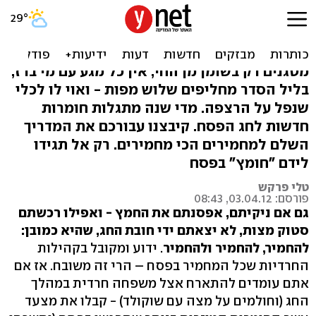
פסח 2012: עשר החומרות
ההזויות ביותר
מטגנים רק בשומן מן החי, אין כל מגע עם מי ברז,
בליל הסדר מחליפים שלוש מפות - ואוי לו לכלי
שנפל על הרצפה. מדי שנה מתגלות חומרות
חדשות לחג הפסח. קיבצנו עבורכם את המדריך
השלם למחמירים הכי מחמירים. רק אל תגידו
לידם "חומץ" בפסח
טלי פרקש
פורסם: 03.04.12, 08:43
גם אם ניקיתם, אפסנתם את החמץ - ואפילו רכשתם
סטוק מצות, לא יצאתם ידי חובת החג, שהיא כמובן:
להחמיר, להחמיר ולהחמיר
. ידוע ומקובל בקהילות
החרדיות שכל המחמיר בפסח – הרי זה משובח. אז אם
אתם עומדים להתארח אצל משפחה חרדית במהלך
החג (וחולמים על מצה עם שוקולד) - קבלו את מצעד