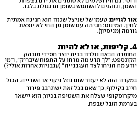
ורוסי. גם הירושלמים לא טומנים את ידם בצפחת
השמן, ונוהגים להשתמש בשומן תרנגולת בלבד.
אור לגויים:
טעמו של שניצל שכזה הוא חגיגה אמתית
לחיך. המינוס: חביתה עם שומן מן החי לא יוצאת
גורמה (מניסיון).
4. קליפות, או לא להיות
החומרה הבאה נולדה בבית יוצר חסידי מובהק.
הקונספט: "לך תדע מה מרחו על התפוח שיבריק", ו"מי
יודע מה הניחו לצד העגבנייה" (עגבניות אחרות אולי?)
במקרה הזה לא יעזור שום נוזל ניקוי או השרייה. הכול
חייב בקילוף, כך שאם בכל זאת ישתרבב פירור
מיקרוסקופי שצלח את השטיפה בכיור, הוא יישאר
בערמת הזבל שבפח.