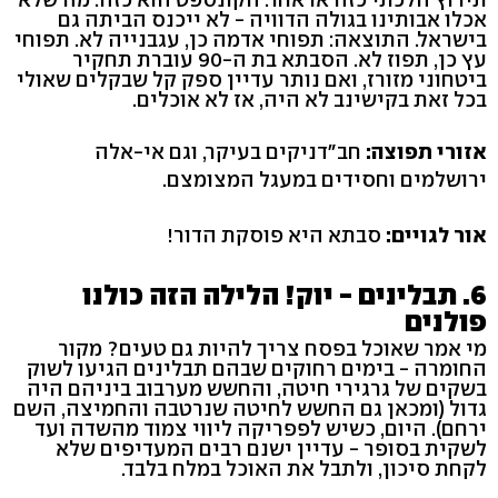
אכלו אבותינו בגולה הדוויה - לא ייכנס הביתה גם
בישראל. התוצאה: תפוחי אדמה כן, עגבנייה לא. תפוחי
עץ כן, תפוז לא. הסבתא בת ה-90 עוברת תחקיר
ביטחוני מזורז, ואם נותר עדיין ספק קל שבקלים שאולי
בכל זאת בקישינב לא היה, אז לא אוכלים.
אזורי תפוצה:
חב"דניקים בעיקר, וגם אי-אלה
ירושלמים וחסידים במעגל המצומצם.
אור לגויים:
סבתא היא פוסקת הדור!
6. תבלינים - יוק! הלילה הזה כולנו
פולנים
מי אמר שאוכל בפסח צריך להיות גם טעים? מקור
החומרה - בימים רחוקים שבהם תבלינים הגיעו לשוק
בשקים של גרגירי חיטה, והחשש מערבוב ביניהם היה
גדול (ומכאן גם החשש לחיטה שנרטבה והחמיצה, השם
ירחם). היום, כשיש לפפריקה ליווי צמוד מהשדה ועד
לשקית בסופר - עדיין ישנם רבים המעדיפים שלא
לקחת סיכון, ולתבל את האוכל במלח בלבד.