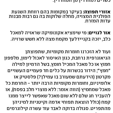
כשרים למהדרין מן המהדרין.
אזורי תפוצה:
בעיקר במקומות בהם רווחת השגעת
הפולנית המצויה, מחלה שלוקות בה גם רבות מבנות
עדות המזרח.
אור לגויים:
מי שימציא אקונומיקה שראויה למאכל
כלב, יזכה בקניידלעך מקמח מצה ללא חשש שרויה.
ועוד לא הזכרנו חומרות מקומיות, שתפוצתן
הגיאוגרפית נרחבת, כגון האיסור לאכול לימון, מלפפון
חמוץ או כל מאכל המכיל חומץ, בשל הדמיון למילה
"חמץ"; הידור בכשרות על כלים חד פעמיים העשויים
מקרטון (הידעתם שמעורב בו עמילן?) פלסטיק או
אלומיניום, וחומרות מקומיות הרבה יותר - החרמת כל
מאכל שמחמיץ (הווה אומר: ללא מוצרי חלב בפסח), או
להעביר חג שלם ללא שום מאכל שאפשר לייצר ממנו
קמח (כולל הוצאת תפוחי אדמה וקיטניות למיניהן
מהתפריט. סגולה בדוקה לאבד עוד עשרה קילוגרמים