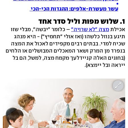
עשר
מעשרת-אלפים: ההגדות הכי-הכי
1. שלוש מפות וליל סדר אחד
אכילת
מצה "לא שרויה"
– כלומר "יבשה", מבלי שזו
תיגע בנוזל כלשהו (ואז אולי "תחמיץ") - היא מנהג
שכיח למדי. בבתים רבים מקפידים לאכול את המצה
בנפרד מן המרק ושאר המאכלים המבושלים או הלחים
(בחוגים האלה קניידלעך מקמח מצה, למשל, הם בל
ייראה ובל יימצא).