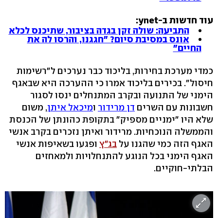
עוד חדשות ב-ynet:
התביעה: שולה זקן בגדה בציבור, שתיכנס לכלא
אונס במסיבת סיום? "חגגנו, והרסו לה את
החיים"
כמדי מערכת בחירות, בליכוד כבר נערכים ל"רשימות
חיסול". בכירים בליכוד אמרו כי ההערכה היא שבאגף
הימני של התנועה ובקרב המתנחלים ינסו לסגור
חשבונות עם השרים
דן מרידור
ו
מיכאל איתן
, משום
שלא היו "ימניים מספיק" בתקופת כהונתן של הכנסת
והממשלה הנוכחיות. מרידור ואיתן נזכרים בקרב אנשי
האגף הזה כמי שהגנו על
בג"ץ
ופגעו בשאיפות אנשי
האגף הימני בכל הנוגע להתנחלויות ולמאחזים
הבלתי-חוקיים.