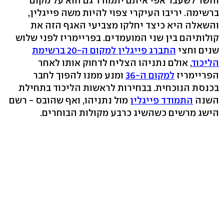
והשר לשעבר אפי איתם יתמודד גם הוא על מקום
ברשימה. יריבו העיקרי צפוי להיות משה פייגלין,
והשאלה היא כיצד יחלקו מצביעי האגף הזה את
קולותיהם בין שני המועמדים. בפריימריז לפני שלוש
שנים וחצי
התברג פייגלין למקום ה-20 ברשימת
הליכוד
, אולם נתניהו הצליח לדחוק אותו לאחר
הפריימריז
למקום ה-36
ומנע ממנו להפוך לחבר
בכנסת הנוכחית. בבחירות לראשות הליכוד בתחילת
השנה
התמודד פייגלין
מול נתניהו, ואף שהובס - רשם
הישג מרשים כשהשיג כרבע מקולות הבוחרים.