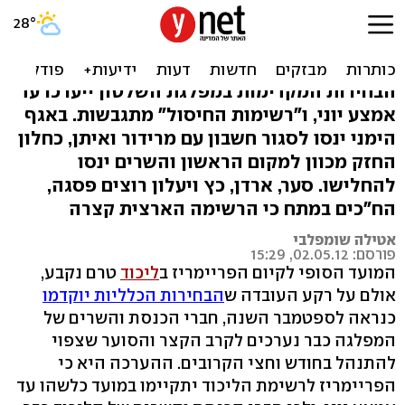
הפריימריז בליכוד: מרידור,
כחלון ואיתן על הכוונת
הבחירות המקדימות במפלגת השלטון ייערכו עד
אמצע יוני, ו"רשימות החיסול" מתגבשות. באגף
הימני ינסו לסגור חשבון עם מרידור ואיתן, כחלון
החזק מכוון למקום הראשון והשרים ינסו
להחלישו. סער, ארדן, כץ ויעלון רוצים פסגה,
הח"כים במתח כי הרשימה הארצית קצרה
אטילה שומפלבי
פורסם: 02.05.12, 15:29
המועד הסופי לקיום הפריימריז ב
ליכוד
טרם נקבע,
אולם על רקע העובדה ש
הבחירות הכלליות יוקדמו
כנראה לספטמבר השנה, חברי הכנסת והשרים של
המפלגה כבר נערכים לקרב הקצר והסוער שצפוי
להתנהל בחודש וחצי הקרובים. ההערכה היא כי
הפריימריז לרשימת הליכוד יתקיימו במועד כלשהו עד