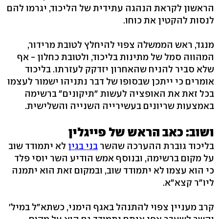
הראשון לקראת הנהגה עתידית של הליכוד, יגרמו להם
לנסות להקטין את כוחו.
מנגד, ראש הממשלה צפוי להיחלץ לטובת מרידור,
המהווה סמל של מתינות בליכוד, ולטובת כחלון - אף
שלא סביר להניח שהאחרון יזדקק לעזרתו. בליכוד
אומרים כי ייתכן שבסופו של דבר נתניהו ישמור לעצמו
בכל זאת את האופציה לעשות "תיקונים" ברשימה
באמצעות שריונים בעשירייה השנייה והשלישית.
ושוב: כאב הראש של פייגלין
בליכוד גוברת ההערכה שהשר
בני בגין
לא יתמודד שוב
על מקום ברשימה, ובנוסף אמש הודיע השר יוסי פלד
כי הוא עצמו לא יתמודד שוב, ובמקום זאת הוא יתמנה
ליו"ר קצא"א.
קרב מעניין צפוי להתנהל באגף הימני, כשתא"ל במיל'