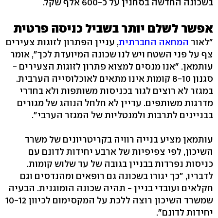
בשכונה החדשה בסחנין על כ-600 אלף שקל.
אפשר לשלם יותר בשביל כניסה פרטית
"לאור
המחאה החברתית
, עניין הפתרון לזוגות צעירים
צף על פני השטח ויש לנו שכונה המיועדת לכך", אומר
עותמאן. "אנו מנסים למצוא פתרון לזוגות הצעירים -
סגנון 8-10 קומות אינו מתאים לאוכלוסייה הערבית.
במגזר לא רוצים לגור בכניסות משותפות ולא בחדרי
מדרגות משותפים. עדיין לא חלחל הנוהג של מגורים
בבניינים לתרבות ולמנטליות של המגזר הערבי".
עותמאן מציע בנייה רוויה בקריטריונים של משרד
השיכון, לפי צפיפיות של ארבע יחידות לדונם עם
כניסות נפרדות בבניין בגובה של עד שלוש קומות.
לדבריו, "כך יגורו בשכונה גם רופאים ומהנדסים וגם
חקלאים ועובדי בניין - תהיה שכונה הומוגנית. הבעיה
שמשרד השיכון רוצה ללכת על המקסימום לכיוון 10-12
יחידות לדונם".