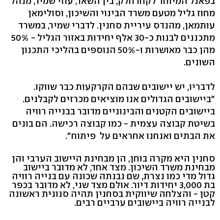
בפאנל המיוחד לקחו חלק, בין השאר, עוזי שמיר, מנהל
מחוז גליל מטעם משרד הבינוי והשיכון, וסולימאן
עותמאן, מהנדס עיריית סחנין. לדברי שמיר, במשרד
מתכננים לבנות כ-30 אלף יחידות באזור הגליל - 50%
מהן כבר מאושרות ו-50% הנוספים בהליכי התכנון
השונים.
לדבריו, יש יישובים שבהם הקרקעות כבר שווקו.
"ביישובים הגדולים אנו מוציאים מכרזים לקבלנים.
ביישובים הקטנים והבינוניים מדובר בבנייה רוויה
בשיטת קבוצה עצמית - כמו קבוצה רכישה. הם בונים
את הבתים ואנחנו אחראים על פיתוח".
סחנין היא מקרה בוחן, הן מבחינת היישוב הערבי והן
מבחינת משרד השיכון. מצד אחד, לא מדובר ביישוב
גדול מדי כמו נצרת, שם נבנתה שכונה עם בנייה רוויה
בת 3,000 יחידות דיור. אולם מצד שני, לא מדובר בכפר
קטן - והצלחה שיווקית בסחנין תהיה סנונית ראשונה
לבנייה רוויה ביישובים ערביים רבים.