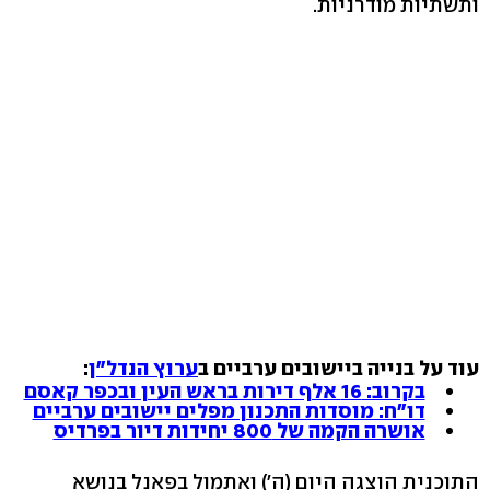
ותשתיות מודרניות.
עוד על בנייה ביישובים ערביים
ב
ערוץ הנדל"ן
:
בקרוב: 16 אלף דירות בראש העין ובכפר קאסם
דו"ח: מוסדות התכנון מפלים יישובים ערביים
אושרה הקמה של 800 יחידות דיור בפרדיס
התוכנית הוצגה היום (ה') ואתמול בפאנל בנושא