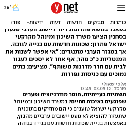
עניין של תרבות: המגזר הערבי
נגד בנייה לגובה
בפאנל בנושא פתרונות דיור ליישוב הערבי שנערך
בסחנין הציעו משרד השיכון ומינהל מקרקעי
ישראל פתרון: שכונות חדשות עם בנייה לגובה.
אך במגזר הערבי מתנגדים: "אי אפשר לשנות את
המנטליות כ"כ מהר, אף אחד לא יסכים לעבור
לבית עם חדר מדרגות משותף". מציעים: בתים
נמוכים עם כניסות נפרדות
אלפי שאולי
פורסם: 03.05.12, 13:45
תשתיות בעייתיות, חוסר מודרניזציה ופערים
שפוגעים באיכות החיים?
במשרד השיכון ובמינהל
מקרקעי ישראל טוענים כי הם מחזיקים בתוכנית
שתעזור להוציא לא מעט יישובים ערביים מהבוץ,
באמצעות בניית שכונות חדשות עם בנייה גבוהה