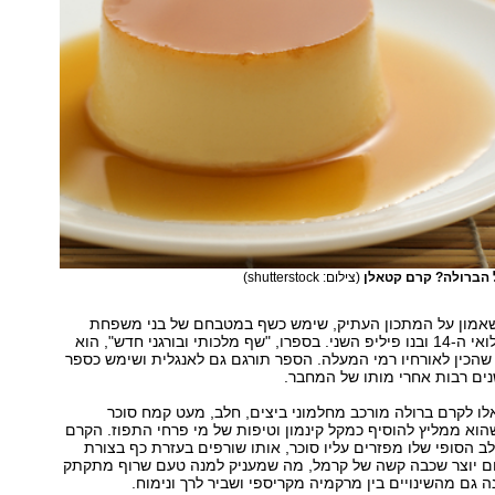
ל הברולה? קרם קטאלן
(צילום: shutterstock)
אמון על המתכון העתיק, שימש כשף במטבחם של בני משפחת
המלוכה ביניהם לואי ה-14 ובנו פיליפ השני. בספרו, "שף מלכותי ובורגני חדש", הוא
הכין לאורחיו רמי המעלה. הספר תורגם גם לאנגלית ושימש כספר
ים רבות אחרי מותו של המחבר.
ו לקרם ברולה מורכב מחלמוני ביצים, חלב, מעט קמח סוכר
הוא ממליץ להוסיף כמקל קינמון וטיפות של מי פרחי התפוז. הקרם
ב הסופי שלו מפזרים עליו סוכר, אותו שורפים בעזרת כף בצורת
ום יוצר שכבה קשה של קרמל, מה שמעניק למנה טעם שרוף מתקתק
ה גם מהשינויים בין מרקמיה מקריספי ושביר לרך ונימוח.