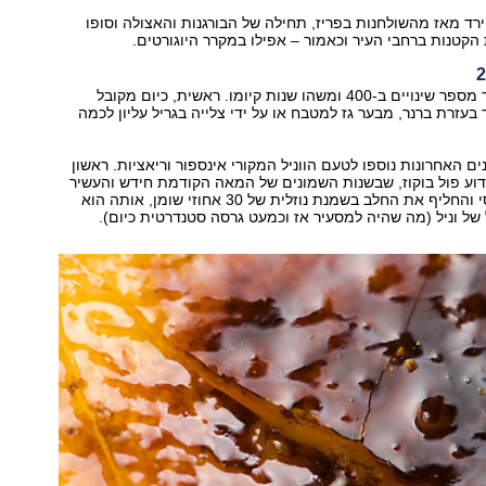
רד מאז מהשולחנות בפריז, תחילה של הבורגנות והאצולה וסופו
קטנות ברחבי העיר וכאמור – אפילו במקרר היוגורטים.
קרם הברולה עבר מספר שינויים ב-400 ומשהו שנות קיומו. ראשית, כיום מקובל
בעזרת ברנר, מבער גז למטבח או על ידי צלייה בגריל עליון לכמה
, ב-30 השנים האחרונות נוספו לטעם הווניל המקורי אינספור וריאציות. ראשון
וע פול בוקוז, שבשנות השמונים של המאה הקודמת חידש והעשיר
את הקינוח הקלסי והחליף את החלב בשמנת נוזלית של 30 אחוזי שומן, אותה הוא
ל וניל (מה שהיה למסעיר אז וכמעט גרסה סטנדרטית כיום).