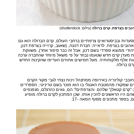
ובים בצרפת. קרם ברולה
(צילום: shutterstock)
עדות ובביסטרואים צרפתיים ברחבי העולם, קרם הברולה הוא גם
ובים בצרפת. לראייה: חברת דנונה, (שאגב, קרוייה בצרפת דנון,
הודי ממוצא ספרדי בשם דנון, אבל זה כבר סיפור אחר), משווקת
ת מעדן קרם חדש שטעמו נבחר על פי משאל מיוחד שהחברה ערכה
ת אלף מלקוחותיה. מעל חמישים אחוזים העדיפו שהקינוח החדש
רם ברולה.
וחובבי קולינריה באירופה ממתנהל ויכוח נצחי לגבי מקור הקרם
ים שמקורו מהמטבח האנגלי בו הוא מוכר בשם טריניטי, הספרדים
-"קרם קטאלן" שלהם. והצרפתים? הם, גאים כהרגלם, מנפנפים
ם היו הראשונים להכין אותו, שכן המתכון לקרם ברולה מופיע
, בספר מתכונים מסוף המאה -17.