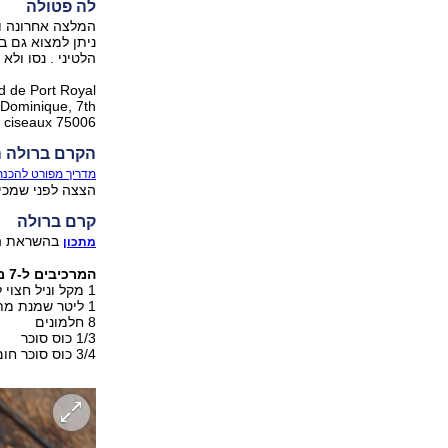
לה פטולה
המלצה אחרונה ול
ניתן למצוא גם ב
הלטיני . נסו ולא 
d de Port Royal
-Dominique, 7th
e ciseaux 75006
הקרם ברולה 
מדריך מפורט להכנת
הצצה לפני שמכי
קרם ברולה
בהשראת הח
מתכון
המרכיבים ל-7 מנות:
1 מקל וניל חצוי לאורכו, או 1/2 2 כפות תמצית וניל
1 ליטר שמנת מתוקה (4 מיכלים)
8 חלמונים
1/3 כוס סוכר
3/4 כוס סוכר חום (לפיזור מעל הקרם)