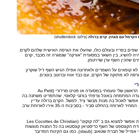
 הקרמל עם מגהץ. קרם ברולה
(צילום: shutterstock)
 שפים בפריז ובעולם כולו, שהעלו את הגרסה האישית שלהם לקרם.
יה להשיג, בין השאר במסעדת "אורקה" שנסגרה זה מכבר, קרם
ם שהכין השף ערן שרויטמן.
 לא קופאים על השמרים ולאחרונה אפילו הגיש השף ז'יל שוקרון
רי
את הקרם ברולה הראשון שלי טעמתי במסעדה או פטיט מרז'ורי (Au Petit
Ma), מסעדה המתמחה באוכל צרפתי בורגני קלאסי, שהתפריט משתנה בה
 אפשר לאכול בה מנות מבשר ציד, למשל. הקרם ברולה עדיין
 לארוחה בהחלט סביר - בסביבות ה-35 אירו לארוחת ערב.
קרם ברולה מעולה אפשר למצוא גם ב "לה קוקוט" (Les Cocottes de Christian
C), מסעדת הקונספט של השף כריסטיאן קונסטאו בה כל המנות מוגשות
חברת שטאוב (staub), כמו גם הקינוח המדובר