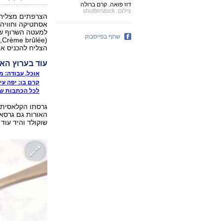
דוז פואה. קרם ברולה
צילום: shutterstock
הצרפתים מצליחי
אסתטיקה וחוויה
למעטה השרוף שכב
שתף בפייסבוק
(
הצליח להכניס או
עוד בערוץ האו
אוכל, עבודה: מ
קרם בו: יפה עי
לכל הכתבות של
גרסתו הקלאסית ש
האורות גם גרסאו
שוקולד והיד עוד נ