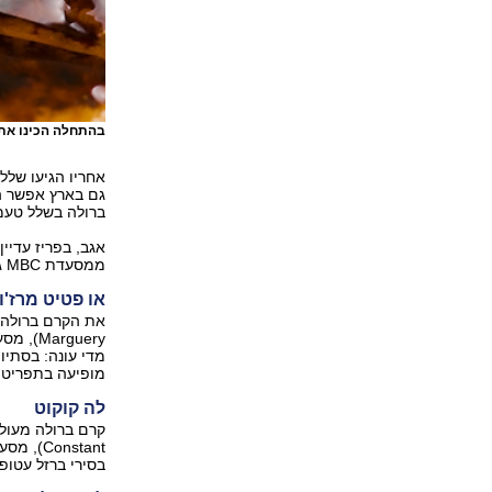
בהתחלה הכינו את
אחריו הגיעו שלל
גם בארץ אפשר ה
ברולה בשלל טעמי
אגב, בפריז עדיין
ממסעדת MBC גרסה לא מתוקה של הקרם, עם כבד אווז וברוטב בוטנים.
או פטיט מרז'ו
rguery
מדי עונה: בסתיו
מופיעה בתפריט. המחיר
לה קוקוט
onstant
בסירי ברזל עטופי אמייל של 