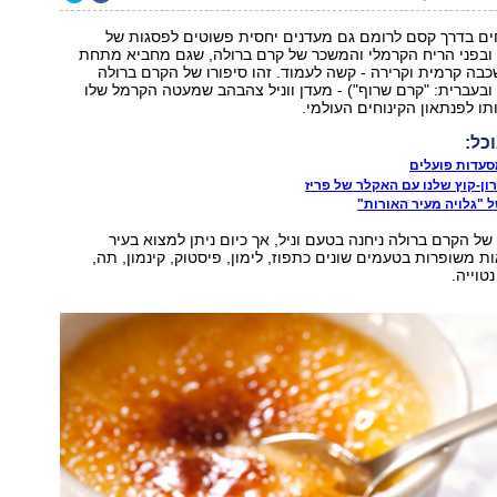
ם בדרך קסם לרומם גם מעדנים יחסית פשוטים לפסגות של
 ובפני הריח הקרמלי והמשכר של קרם ברולה, שגם מחביא מתחת
ה קרמית וקרירה - קשה לעמוד. זהו סיפורו של הקרם ברולה
Crème brûlée, ובעברית: "קרם שרוף") - מעדן ווניל צהבהב שמעטה הקרמל שלו
תו לפנתאון הקינוחים העולמי.
כל:
סעדות פועלים
רון-קוץ שלנו עם האקלר של פריז
 "גלויה מעיר האורות"
ל הקרם ברולה ניחנה בטעם וניל, אך כיום ניתן למצוא בעיר
ת משופרות בטעמים שונים כתפוז, לימון, פיסטוק, קינמון, תה,
טוייה.