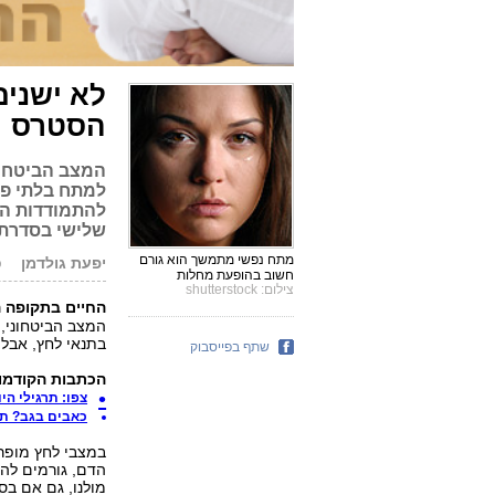
לא ישנים
הסטרס
המצב הביטחוני
למתח בלתי פו
להתמודדות הפ
שלישי בסדרת מ
מתח נפשי מתמשך הוא גורם
יפעת גולדמן
פ
חשוב בהופעת מחלות
צילום: shutterstock
החיים בתקופה ה
המצב הביטחוני, ב
בתנאי לחץ, אבל 
שתף בפייסבוק
הכתבות הקודמ
צפו: תרגילי ה
כאבים בגב? תר
במצבי לחץ מופר
הדם, גורמים להז
מולנו, גם אם בס