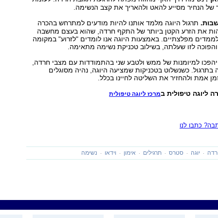
של הנחיר מסייע להאט ולהאריך את קצב הנשימה.
בות.
תרגול היוגה מלמד אותנו להיות מודעים למתרחש בהכרה
זהות את הזרע הקטן ביותר של התקף חרדה, שהוא בעצם מחשבה
ממדים מפלצתיים. באמצעות היוגה אנו לומדים "לזרוע" במקומה
הפוכה לזו שעלתה, בשילוב טכניקת נשימה מתאימה.
 יהפכו למיומנות של ממש ולטבע שני בהתמודדות עם מצבי חרדה,
בתרגול. כשנשלוט בטכניקות שמציעה היוגה, נהיה מסוגלים
 אמת ולהחזיר את השליטה לחיינו בכלל.
ה ליוגה טיפולית ב
מרכז ליוגה טיפולית
ה? כתבו לנו
רדה
יוגה
סטרס
תרגילים
אימון
וידאו
נשימה