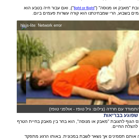
בת "מאבק או מנוסה" ("
"), ואם עבור חיה בטבע הוא
fight or flight
ם בשבוע, הרי שמבחינתנו הוא קורה עשרות פעמים ביום.
hlsjs-lite: Network error
התמודד עם חרדה (צילום: גיל טופז - אולפני טופז)
שפוגע בבריאות
ס הגוף לתגובת "מאבק או מנוסה", הוא בחר בין מאבק בחיית הטרף
להצלת החיים.
וה אותם תסמינים אך נשאר לשבת במכונית. באותו הרגע מתפקד