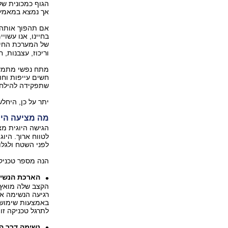
הגוף כמכונית של
אך נמצא במאמץ ר
אם תהפוך אותה ת
בחיינו, אנו עשוי
של המערכת החיסו
וריכוז, עצבנות, ח
מתח נפשי מתמשך
חשים עייפות וח
שתפקידה להילחם 
יתר על כן, היח
מה מציעה היו
הגישה היוגית מ
לטווח ארוך. היו
לפני השטח ולגלו
הנה מספר טכניקו
הארכת הנשימ
הקצב שלה מואץ ו
רגיעה הנשימה אי
באמצעות שימוש ב
לתרגל טכניקה זו 
נשימה דרך ה