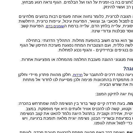
וחצים בה בו-זמנית על הגז ועל הבלמים. הגוף נראה רגוע מבחוץ,
ב ועשוי להינזק.
גובה לכרונית, כלומר נחווה אותה פעמים רבות ברגעים מלחיצים
ים לסבול מכאבי גב וצוואר, הפרעות עיכול, עייפות כרונית, היחלשות
נית, עלייה בלחץ הדם, עלייה ברמת ה
, הפרעות קשב
שומנים בדם
וסר סבלנות ונדודי שינה.
 הוא גורם חשוב בהופעת מחלות. התהליך הדרגתי: בתחילה
ולשה כללית, ועם הצטברות המתח נפגעת מערכת החיסון של הגוף
בנגיפים ובחיידקים - והגוף נכנע למחלות.
לשות מנגנוני ההגנה מעכבת החלמה מהמחלה או מפציעות אחרות.
גה?
ציעה כמה דרכים להתגבר על
, חלקן מהוות פתרון מיידי וחלקן
חרדות
גה מתמקדת בהתכוונות פנימה ולכן מסייעת לנו לחדור אל מתחת
ת את שורש הבעיה.
ת יוגה לתיקון המצב:
ה.
בעת חרדה קיים קשר ברור בין הנשימה למה שמתרחש בהכרה:
קטוע, קשה לנו להכניס אוויר ולעתים היא אף מופסקת. במצב
טית, אחידה וקצבית. בתרגול היוגה נלמד להאט את קצב הנשימה
סרעפת ובשרירי הבטן. נשימה יוגית מלאה תומכת ברגיעה, ויש
כדי לסגל אותה לגופנו.
אף.
נשימה דרך האף מהווה מפתח להרגעת תגובת חרדה. לעומת