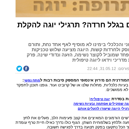
 בגלל חרדה? תרגילי יוגה להקלת
 והכלכלי בימינו לא מוסיף לאף אחד נחת, ותורם
סק ולחרדות קשות. היוגה מציעה שלוש טכניקות
חד שמוביל לקוצר נשימה, הזעה ונדודי שינה. פרק
דריכי וידאו ליוגה טיפולית
ורסם: 31.05.12, 22:44
מודרנית הם מירוץ אינסופי המספק סיבות רבות ל
:
מתח נפשי
עיות כלכליות, מחלות שלנו או של קרובינו ועוד. גופנו תוכנן לתפקד
לא ממושכים.
ות בסדרת
:
יוגה טיפולית
יוגה שמקילים אסתמה ובעיות נשימה
גילי היוגה שיעזרו להעלים אותם
שים הורמונים המאיצים את קצב פעימות הלב, מעלים את לחץ
עה וללחץ בשלפוחית השתן. הגוף כולו נדרך כאילו חיית טרף עומדת
ך הכל נתקענו בפקק תנועה בדרך לפגישה חשובה.