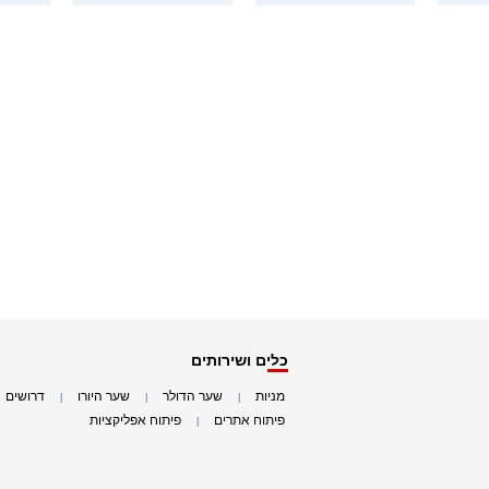
כלים ושירותים
מניות
שער הדולר
שער היורו
דרושים
|
|
|
|
פיתוח אתרים
פיתוח אפליקציות
|
|