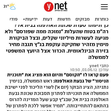
נתניהו הציג את "תוכנית
הניסור": מחכה לוינשטיין
כך תיפתר סערת שכונת האולפנה בבית אל?
רה"מ בטוח שהעלות "נמוכה ממה שפורסם" ולא
מגיעה לעשרות מיליוני שקלים, ובצל הביקורת
מימין מזהיר שחקיקה עוקפת בג"ץ תגבה מחיר
בזירה הבינלאומית. הכדור אצל היועץ המשפטי
לממשלה
כתבי ynet
עודכן: 03.06.12, 10:50
פעם קראו לו "הקוסם" והיום הוא מציג את "תוכנית
הניסור" של גבעת האולפנה:
ראש הממשלה, בנימין
נתניהו, הציג הבוקר (יום א') לשרי הליכוד לפני ישיבת
הממשלה את תוכניתו לפתרון תסבוכת שכונת גבעת
האולפנה בבית אל, שבג"ץ קבע שעל המדינה להרוס
בהתאם להתחייבותה. "תמיד אפשר ללכת לפתרון של