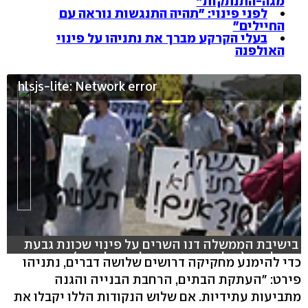
מגה-התנתקות"
לפני פינוי: "תהיה התנגשות נוראה עם
החיילים"
בעלי הקרקע מברך את נתניהו על פינוי
האולפנה
hlsjs-lite: Network error
בישיבת הממשלה דנו השרים על פינוי שכונת גבעת
האולפנה (צילום: אבי פרץ, אלי מנדלבאום)
כדי להימנע מחקיקה דרושים שלושה דברים, נתניהו
פירט: "העתקת הבתים, הרחבת הבנייה והגנה
מתביעות עתידיות. אם שלוש הנקודות הללו יקבלו את