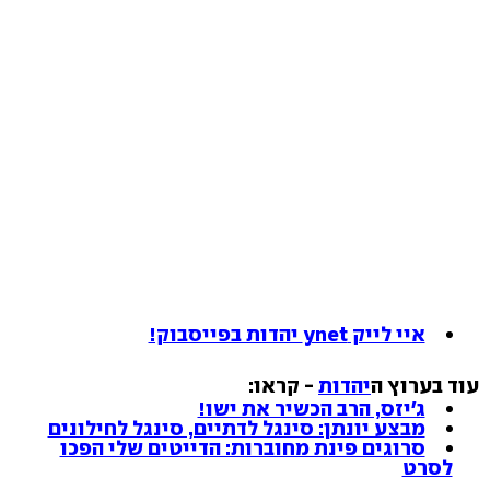
איי לייק ynet יהדות בפייסבוק!
עוד בערוץ ה
יהדות
- קראו:
ג'יזס, הרב הכשיר את ישו!
מבצע יונתן: סינגל לדתיים, סינגל לחילונים
סרוגים פינת מחוברות: הדייטים שלי הפכו
לסרט