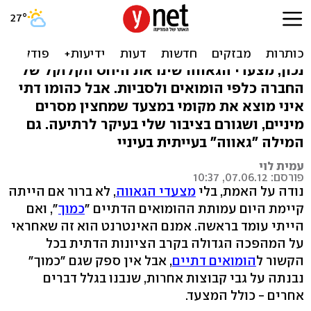
מדוע לא אשתתף במצעד
הגאווה
נכון, מצעדי הגאווה שינו את היחס הקלוקל של
החברה כלפי הומואים ולסביות. אבל כהומו דתי
איני מוצא את מקומי במצעד שמחצין מסרים
מיניים, ושגורם בציבור שלי בעיקר לרתיעה. גם
המילה "גאווה" בעייתית בעיניי
עמית לוי
פורסם: 07.06.12, 10:37
נודה על האמת, בלי
מצעדי הגאווה
, לא ברור אם הייתה
קיימת היום עמותת ההומואים הדתיים "
כמוך
", ואם
הייתי עומד בראשה. אמנם האינטרנט הוא זה שאחראי
על המהפכה הגדולה בקרב הציונות הדתית בכל
הקשור ל
הומואים דתיים
, אבל אין ספק שגם "כמוך"
נבנתה על גבי קבוצות אחרות, שנבנו בגלל דברים
אחרים - כולל המצעד.