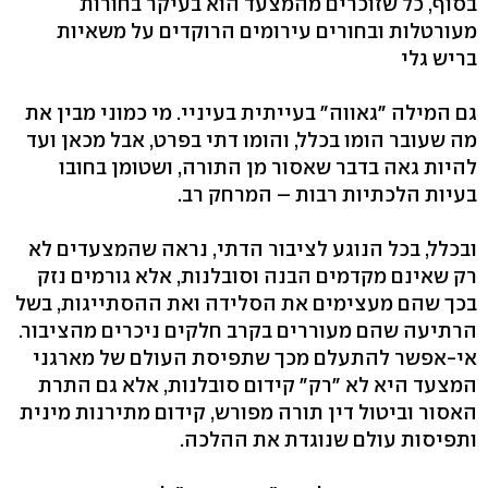
בסוף, כל שזוכרים מהמצעד הוא בעיקר בחורות
מעורטלות ובחורים עירומים הרוקדים על משאיות
בריש גלי
גם המילה "גאווה" בעייתית בעיניי. מי כמוני מבין את
מה שעובר הומו בכלל, והומו דתי בפרט, אבל מכאן ועד
להיות גאה בדבר שאסור מן התורה, ושטומן בחובו
בעיות הלכתיות רבות – המרחק רב.
ובכלל, בכל הנוגע לציבור הדתי, נראה שהמצעדים לא
רק שאינם מקדמים הבנה וסובלנות, אלא גורמים נזק
בכך שהם מעצימים את הסלידה ואת ההסתייגות, בשל
הרתיעה שהם מעוררים בקרב חלקים ניכרים מהציבור.
אי-אפשר להתעלם מכך שתפיסת העולם של מארגני
המצעד היא לא "רק" קידום סובלנות, אלא גם התרת
האסור וביטול דין תורה מפורש, קידום מתירנות מינית
ותפיסות עולם שנוגדת את ההלכה.