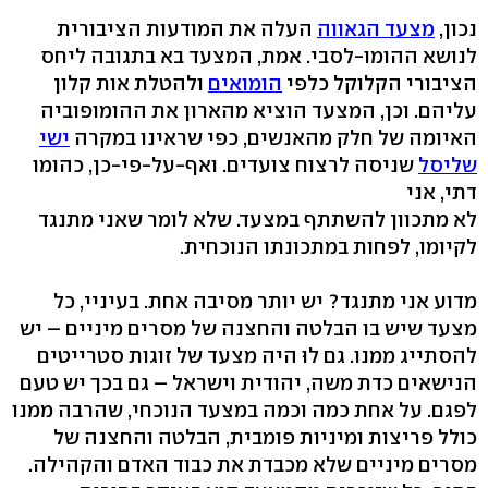
נכון,
מצעד הגאווה
העלה את המודעות הציבורית
לנושא ההומו-לסבי. אמת, המצעד בא בתגובה ליחס
הציבורי הקלוקל כלפי
הומואים
ולהטלת אות קלון
עליהם. וכן, המצעד הוציא מהארון את ההומופוביה
האיומה של חלק מהאנשים, כפי שראינו במקרה
ישי
שליסל
שניסה לרצוח צועדים. ואף-על-פי-כן, כהומו
דתי, אני
לא מתכוון להשתתף במצעד. שלא לומר שאני מתנגד
לקיומו, לפחות במתכונתו הנוכחית.
מדוע אני מתנגד? יש יותר מסיבה אחת. בעיניי, כל
מצעד שיש בו הבלטה והחצנה של מסרים מיניים – יש
להסתייג ממנו. גם לוּ היה מצעד של זוגות סטרייטים
הנישאים כדת משה, יהודית וישראל – גם בכך יש טעם
לפגם. על אחת כמה וכמה במצעד הנוכחי, שהרבה ממנו
כולל פריצות ומיניות פומבית, הבלטה והחצנה של
מסרים מיניים שלא מכבדת את כבוד האדם והקהילה.