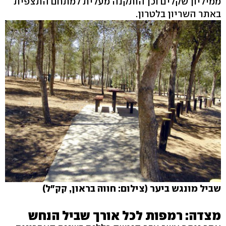
ממיליון שקלים וכן הותקנה מעלית למתחם התצפית
באתר השריון בלטרון.
שביל מונגש ביער (צילום: חווה בראון, קק"ל)
מצדה: רמפות לכל אורך שביל הנחש