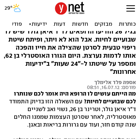
"נרפאתי מסרטן בזכות חוקן
קפה ומדיטציה"
בגיל 26 הודיעו הרופאים לד"ר איאן גולר שיש לו
שבועיים לחיות. אבל הוא לא ויתר, ופיתח שיטת
ריפוי טבעית לסרטן שהצילה את חייו והפכה
אותו לדמות נערצת. היום הגורו האוסטרלי בן 62,
ומספר על שיטתו ל-"24 שעות" ב"ידיעות
אחרונות"
אספה פלד אלימלך
פורסם: 16.07.12, 08:51
מה הייתם עושים לו הרופא היה אומר לכם שנותרו
לכם שבועיים לחיות?
עם השאלה הזו בדיוק התמודד
ד"ר איאן גולר, וטרינר בן ‭,26‬ נשוי ואב לשניים
מאוסטרליה, לאחר שסרטן העצמות שממנו החלים
שנה קודם חזר, ועוד עם גרורות בריאות ובאגן.