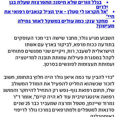
בגלל הורים שלא חיסנו: התפרצות שעלת בגן
ילדים
'אל תקראו לי סטלן - איך הציל קנאביס רפואי את
חיי'
מחקר ענק: כמה עולים במשקל לאחר גמילה
מעישון?
השבוע מגיע גולר, מחבר שישה רבי מכר העוסקים
בתודעה ככוח מרפא, לביקור בארץ עם אשתו
הישראלית לשעבר, רות, ויקיים שני מפגשים פתוחים
לקהל במסגרת פעילות עמותת תובנה למדיטציה
ועמותת תעצומות לפוגשים בסרטן.
"כדי להבין עד כמה איאן גולר היה חלוץ בתחומו, חשוב
לזכור שכשהוא החליט להפעיל את המודל המשולב
שלו, תחום רפואת גוף-נפש רק התחיל להיחקר והמושג
רפואה אינטגרטיבית עוד לא היה קיים‭,"‬ אומר ד"ר
נמרוד שיינמן, מטפל ומרצה שמעביר כבר 25 שנים
סדנאות למטפלים ולמתרפאים במרכז גולר לריפוי
באוסטרליה.