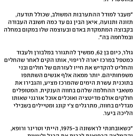
"מעבר למודל ההתערבות המשולב, שכולל תודעה,
תזונה ותנועה, איאן הבין גם עד כמה חשובה העבודה
בקבוצה המתמקדת באדם ובעוצמה שלו במקום במחלה
ובמלחמה בה‭."‬
גולר, כיום בן ‭,62‬ ממשיך להתגורר במלבורן ולעבוד
כמטפל במרכז יארה לריפוי, אותו הקים לאחר שהחלים
והחליט להקדיש את חייו לעזרתם של חולים ובני
משפחותיהם. יותר ממאה אלף אנשים השתתפו
בתוכנית עשרת הימים שהמרכז מציע, והגבירו את
משאבי ההחלמה שלהם בחווה הענקית. המטופלים
חולקים אולם מדיטציה ואוכלים אוכל אורגני שאותו
מגדלים בחווה, מתרגלים צ'י קונג ומטיילים בשבילי
הליכה ביער.
"כשאובחנתי לראשונה ב‭,1975-‬ הייתי וטרינר ורופא,
וההמלצה הרפואית לכרות את הרגל ולעשות