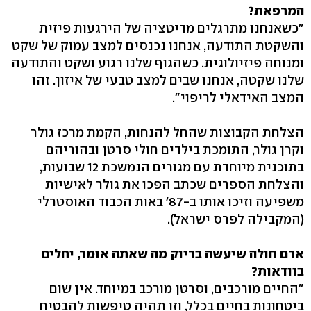
המרפאת?
"כשאנחנו מתרגלים מדיטציה של הירגעות פיזית
והשקטת התודעה, אנחנו נכנסים למצב עמוק של שקט
ומנוחה פיזיולוגית. כשהגוף שלנו רגוע ושקט והתודעה
שלנו שקטה, אנחנו שבים למצב טבעי של איזון. זהו
המצב האידאלי לריפוי‭."‬
הצלחת הקבוצות שהחל להנחות, הקמת מרכז גולר
וקרן גולר, התומכת בילדים חולי סרטן ובהוריהם
בתוכנית מיוחדת עם מגורים הנמשכת 12 שבועות,
והצלחת הספרים שכתב הפכו את גולר לאישיות
משפיעה וזיכו אותו ב‭'87-‬ באות הכבוד האוסטרלי
(המקבילה לפרס ישראל‭.(‬
אדם חולה שיעשה בדיוק מה שאתה אומר, יחלים
בוודאות?
"החיים מורכבים, וסרטן מורכב במיוחד. אין שום
ביטחונות בחיים בכלל, וזו תהיה טיפשות להבטיח