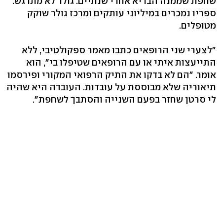
שחפת שממנה הבריא אחרי שנתיים. גולר לא מתרגש.
ספריו נמכרים במיליוני עותקים ומרכז גולר שוקק
מטופלים.
"לצערי שני הרופאים כתבו מאמר ספקולטיבי, ללא
התייעצות איתי או עם הרופאים שטיפלו בי‭,"‬ הוא
אומר. "הם לא בדקו את התיק הרפואי המקורי ופירסמו
תיאוריה שלא מבוססת על עובדות. העובדה היא שהיה
לי סרטן שחזר בפעם השנייה והסתבך לשחפת‭."‬