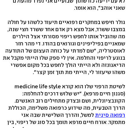
לא עם ידיעה כזו שתוך שבועיים אני נפרד מהעולם
שאני אוהב‭,"‬ הוא אומר.
גולר חיפש במחקרים רפואיים תיעוד כלשהו על חולה
במצבו ששרד, אבל מצא רק אדם אחד ששרד חצי שנה,
מה שהוביל אותו לחפש ריפוי מסורתי אצל הילרים
שמאניים בפיליפינים וגורואים בהודו. די מהר חזר
לאוסטרליה, "שם למדתי על כוחה העצום של התודעה
בנוגע לריפוי והחלמה. אין לי ספק שלו הייתי מקבל את
הדיאגונזה ולא הייתי הולך לחפש בכל מקום אפשרי
משהו שיעזור לי, הייתי מת תוך זמן קצר‭."‬
(סגנון חיים מרפא‭.(‬ "יש שלוש דרכים להחלמה:
הקונבציונלית, ושם ובצדק מתחילים רוב האנשים.
הדרך הטבעית, מה שידוע כרפואה משלימה, הכוללת
רפואה סינית
למשל, והדרך השלישית שבה אני
מתמקד. אורח חיים מרפא תומך בכל סוג של ריפוי, בין