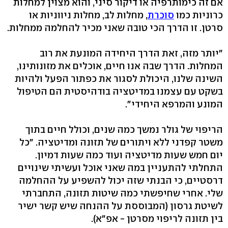
אם זה כימותרפיה או דיקור סיני, והוא מצוין למחלות
כרוניות כמו
סוכרת
, מחלות לב, מחלות ניווניות או
סרטן. זו הדרך הכי טובה שאני מכיר להחלמה ממחלות.
"יותר מזה, זאת הדרך היחידה המונעת את רוב
המחלות. הדרך שבה אנו חיים, אוכלים את מזונותינו,
השינה שלנו, היכולת לסגור את כפתור הפעל ולהיות
בשקט עם עצמנו במדיטציה בודהיסטית הם הטיפול
המונע והמרפא היחידי‭."‬
הריפוי של גולר נמשך כמה שנים, וכולל חיים בתוך
משטר קפדני ללא ויתורים של תזונה ומדיטציה. "כל
יום חמש שעות מדיטציה ועוד כמה שעות דמיון.
התחלתי להתעניין במה שאני אוכל ועשיתי שינויים
דרסטיים, כי הבנתי שזה יכול להשפיע על ההחלמה
שלי. אחרי שחיפשתי כמה שיטות תזונה, התחברתי
לשיטת גרסון (המבוססת על ההנחה שיש קשר ישיר
בין תזונה לריפוי מסרטן - אפ"א‭.(‬