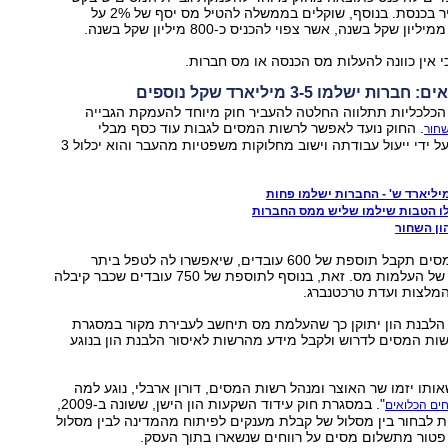
שר האוצר להעביר בכנסת. בנוסף, שוקלים בממשלה להטיל מס יסף של 2% על
ן שקל בשנה, אשר צפוי להכניס כ-800 מיליון שקל בשנה.
י אין כוונה להעלות מס הכנסה או מס חברות.
 ישלמו 3-5 מיליארד שקל נוספים
הכלכליות תתלווה החלטה להעביר חוק מיוחד להעמקת הגבייה
. החוק נועד לאפשר לרשות המסים לגבות עוד כסף מבלי
שחור
להעלות מס, רק על ידי ייעול עבודתה וישוב מחלוקות משפטיות מהעבר והוא יכלול 3
ו הטבות שילמו שליש ממס החברות
ון השחור
ראשית, רשות המסים תקבל תוספת של 600 עובדים, שיאפשרו לה לטפל ביתר
מהירות במקרים של העלמות מס. זאת, בנוסף לתוספת של 750 עובדים שכבר קיבלה
מלצות ועדת טרכטנברג.
 הלבנת הון יתוקן כך שהעלמת מס תיחשב לעבירת מקור במסגרת
שות המסים לדרוש ולקבל מידע מהרשות לאיסור הלבנת הון בנוגע
ותו יזמו שר האוצר ומנהל רשות המסים, דורון ארבלי, נוגע למה
". במסגרת חוק עידוד השקעות הון הישן, ששונה ב-2009,
חים הכלואים
ות לבחור בין מסלול של קבלת מענקים לפיתוח מהמדינה לבין מסלול
ו פטור מתשלום מסים על רווחים שנשארו בתוך העסק.