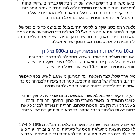
ביאו משלוחים חדשים לארץ. שנית, הביקוש לבירה בישראל פחות
יגריות וחנויות ופאבים חוששים להעלות מחירים שמא המכירות
בים גם קיימת תחרות רבה ובעלי הפאבים לא ממהרים להעלות
ינים לראות האם המחירים עלו גם אצל המתחרים.
לאת המס בשני שקלים לליטר תחייב בעל פאב שמוכר כיום כוס של
חצי ליטר ב-26 שקלים למכור את אותה כוס ב-29.5 שקלים כדי לשמור על אותה רמת
וא נהנה כיום. זאת, בהנחה שהיבואן יספוג בעצמו את העלאת המס
של החבית רק את סכום המס הנוסף שהוא משלם.
90 מיליון
 הגזירות שעליה התבשרנו השבוע מתחילה להתבהר. במסגרת
התוכנית, הממשלה צפויה להקטין את הוצאותיה בכ-900 מיליון שקל מידי שנה
 ביותר מ-10 מיליארד שקל מידי שנה.
סכום זה של 10 מיליארד שקל, לצד העלאת יעד הגירעון מ-1.5% ל-3% צפוי לאפשר
 עם המטלה של מימון התקציב, למרות הציפיות לצמיחה נמוכה
אתמול נודע ל-ynet, כי הקיצוץ שיובא לאישור הממשלה ביום שני יהיה קיצוץ רוחבי
ס תקציבי המשרדים, כאשר משרדי הביטחון, החינוך והרווחה יוחרגו
מהקיצוץ ויקטינו ב-5% רק את תקציבי המטה שלהם. החרגה זו נועדה למנוע פגיעה
כמות שעות הלימוד בבתי הספר, בקצבאות ובתפקודם של שירותי
4 מיליארד שקל צפויים להיכנס מידי שנה כתוצאה מהעלאת המע"מ מ-16% ל-17%.
עוד מיליארד שקל ייכנסו תוצאה מהעלאת המס על סיגריות, סיגרים ובירה. עוד כ-5
ויים להיכנס כתוצאה מחוק מיוחד להעמקת גביית המסים שיבקש