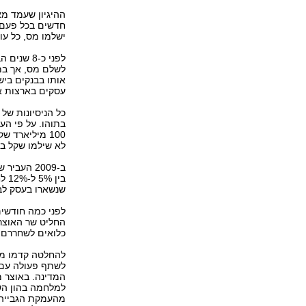
ההיגיון שעמד מא
חדשים בכל פעם ש
ישלמו מס, כל עו
לפני כ-8
לשלם מס, אך במ
אותו בבנקים ביש
עסקים בארצות א
כל הניסיונות של
בתוהו. על פי הע
לא שילמו שקל בו
ב-2009 הע
בין
שנשארו בעסק לבי
לפני כמה חודשי
החליט שר האוצר
כלואים לשחררם 
להחלטה קדמו מג
המדינה. באוצר מ
מהעמקת הגבייה.