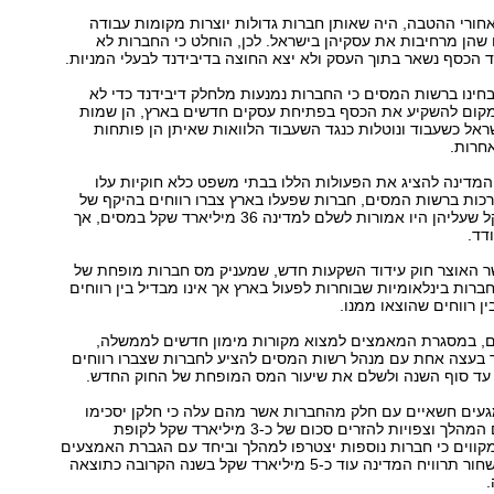
חורי ההטבה, היה שאותן חברות גדולות יוצרות מקומות עבודה
הן מרחיבות את עסקיהן בישראל. לכן, הוחלט כי החברות לא
ד הכסף נשאר בתוך העסק ולא יצא החוצה בדיבידנד לבעלי המניות.
 שנים הבחינו ברשות המסים כי החברות נמנעות מלחלק דיבידנד כדי לא
קום להשקיע את הכסף בפתיחת עסקים חדשים בארץ, הן שמות
ראל כשעבוד ונוטלות כנגד השעבוד הלוואות שאיתן הן פותחות
חרות.
 המדינה להציג את הפעולות הללו בבתי משפט כלא חוקיות עלו
רכות ברשות המסים, חברות שפעלו בארץ צברו רווחים בהיקף של
100 מיליארד שקל שעליהן היו אמורות לשלם למדינה 36 מיליארד שקל במסים, אך
דד.
ביר שר האוצר חוק עידוד השקעות חדש, שמעניק מס חברות מופחת של
 5% ל-12% לחברות בינלאומיות שבוחרות לפעול בארץ אך אינו מבדיל בין רווחים
ן רווחים שהוצאו ממנו.
ם, במסגרת המאמצים למצוא מקורות מימון חדשים לממשלה,
 בעצה אחת עם מנהל רשות המסים להציע לחברות שצברו רווחים
עד סוף השנה ולשלם את שיעור המס המופחת של החוק החדש.
עים חשאיים עם חלק מהחברות אשר מהם עלה כי חלקן יסכימו
לשתף פעולה עם המהלך וצפויות להזרים סכום של כ-3 מיליארד שקל לקופת
קווים כי חברות נוספות יצטרפו למהלך וביחד עם הגברת האמצעים
למלחמה בהון השחור תרוויח המדינה עוד כ-5 מיליארד שקל בשנה הקרובה כתוצאה