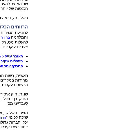
הכנסות של יותר ממיליו
בשלב זה, נראה כ
הרווחים הכלואים: חברות
לחבילת הגזירות 
והמלחמה
בהון ה
צעדים עיקריים:
האוצר יגייס 5 מיליארד ש' - החברות ישלמו פחות
מפעלים שקיבל
המרדף אחר הה
הרשות בעקבות ה
שנית, חוק איסור
החוק. כך תוכל ר
לעברייני מס.
הצעד השלישי, שא
שזכה לכינוי "
הרוו
יכלו חברות גדול
ייחודי שבו קיבל