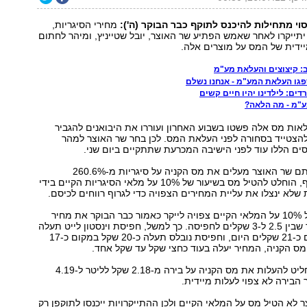
וי מתחילות להיכנס לתוקף כבר הבוקר (ה'):
מחירי הסיגריות,
יתייקרו לאחר שאמש הפתיע שר האוצר, יובל שטייניץ, ומיהר לחתום
ידית של המס על מוצרים אלה.
ב: קיצוצים והעלאת מע"מ
גו העלאת המע"מ - אנחנו נשלם
דים: לילדינו יהיו חיים קשים
"מ - מה הלאה?
ות מס אלה פשטו בשבוע האחרון ועוררו את היבואנים להגביר
להצטייד בסחורה לפני העלאת המס. לכן בחר שר האוצר למהר
ם הללו עוד לפני הישיבה המכרעת שתתקיים ביום שני.
הצווים עליהם חתם שר האוצר מעלים את מס הקניה על סיגריות מ-260.6%
ל-278.6%. בנוסף, הוחלט להטיל מס בשיעור של 10% על מלאי הסיגריות הקיים בידי
שלא ינצלו את עליית המחירים הצפויה כדי לגרוף רווחים לכיסם.
העלאת מס זו של 10% על המלאי הקיים צפויה לייקר כאמור כבר הבוקר את מחיר
הסיגריות בשיעור שבין 2.5 ל-3 שקלים לחפיסה. כך למשל, חפיסת וינסטון לייט תעלה
כ-23 שקל במקום כ-21 שקלים היום, וחפיסת נובלס תעלה כ-20 שקל במקום כ-17
 מס הקניה, המחיר יעלה בעוד כחצי שקל עד שקל אחד.
שר האוצר גם החליט להעלות את מס הקניה על בירה מ-2.18 שקל לליטר ל-4.19
 הבירה לא צפוי לעלות מיידית.
 לא הטיל מס על המלאי הקיים ולכן ההתייקרויות ייכנסו לתוקפן רק