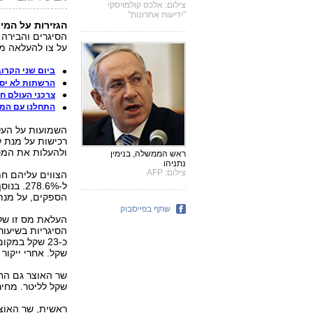
צילום: אלכס קולמויסקי
"ידיעות אחרונות"
הגזירות על המיס
הסיגרים והבירה 
על צו להעלאה מי
ביום שני הקרו
הרשתות לא יספ
צרכני העולם חר
התחלנו עם המע
השמועות על העלא
רכישות על מנת 
ולהעלות את המסי
ראש הממשלה, בנימין
נתניהו
צילום: AFP
הספקים, על מנת 
שתף בפייסבוק
שקל. אחרי ייקור
שקל לליטר. מחיר
ראשית, שר האוצר