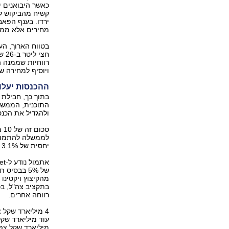
כאשר היבואנים י
קשיח מהביקוש לס
ירדו. בענף הפא
מחירים אלא ממת
בטווח הארוך, הע
רווחיות שממנה ה
ויוסיף למחירה 
ההכנסות יעלו ב-10 מיליארד, ההוצאות יקטנו ב-0
בתוך כך, חבילת
ולהגדיל את הכנסותיה ממסים
לממשלה להתמודד
יחסית של 3.1% אשר תוביל לירידה ברווחי החברות המשלמות מסים.
של 5% בבסי
בתקציב צה"ל, ב
רווחה אחרים.
מיליארד שקל צפ