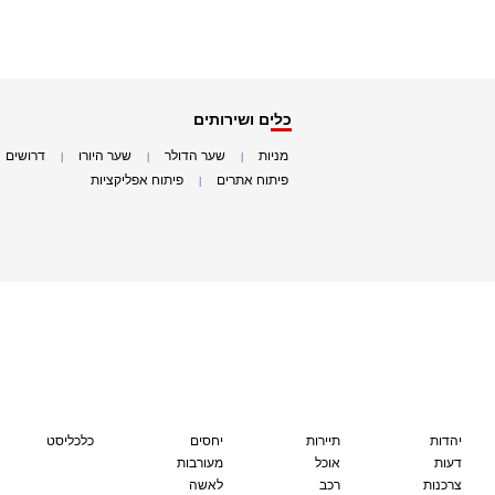
כלים ושירותים
מניות
שער הדולר
שער היורו
דרושים
|
|
|
|
פיתוח אתרים
פיתוח אפליקציות
|
|
יהדות
תיירות
יחסים
כלכליסט
דעות
אוכל
מעורבות
צרכנות
רכב
לאשה