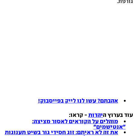
גורפת.
אהבתם? עשו לנו לייק בפייסבוק!
עוד בערוץ ה
יהדות
- קראו:
מוהלים על הקוראים לאסור מציצה:
"אנטישמים"
את זה לא ראיתם: זוג חסידי גור בשיט תענוגות