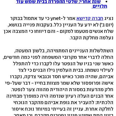
שנה אחרי: שלטי ההפרדה בבית שמש עוד
תלויים
נציג
חברה קדישא
אמר ל-ynet כי עד אתמול בבוקר
(יום ב') לא ידע על העניין כלל. בעקבות פנייה בנושא,
שלח אנשים מטעמו למקום - והם דיווחו כי המצבה אכן
נעלמה מחלקת הקבר.
השתלשלות העניינים המתמיהה, בלשון המעטה,
החלה לדברי אחד מקרובי המשפחה לפני כמה חודשים,
כאשר שני בניו של הנפטר עלו לקברו כדי להתפלל
לעילוי נשמתו. בבית העלמין גילו הבנים כי לצד
אביהם, שהיה מוכר כאיש חסד וכגבאי צדקה, נקברו
אישה ופרופסור שלא שמר מצוות בחייו - דבר שעל-פי
חלק מהדעות במסורת היהודית מהווה צער לנפטר.
אחד הבנים העלה רעיון שנדמה היה כמופרך מבחינה
הלכתית: להעביר את גופת אביהם מהקבר הנוכחי
לחלקה אחרת. עניין זה בעייתי במיוחד נוכח איסור
בזיון המת שמונע פינוי נפטרים מקברם, וכן מאחר