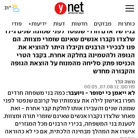
בגלל ה'שכנים' לקבר: חרדים
העבירו גופת אביהם
בניו של אדם חרדי שנפטר לפני שמונה שנים גילו
שלצדו נקברו אנשים שאינם שומרי מצוות. הם
פנו לבכירי הרבנים וקיבלו היתר להוציא את
הגופה ולהטמינה בחלקה אחרת. בקבר הטרי
הכניסו פתק סליחה מהמנוח על הוצאת הגופה
והקבורה מחדש
משה הלר
פורסם: 07.08.12, 00:05
לא ייאמן כי יסופר - ויועבר:
כמה בני משפחה חרדים
חפרו באישון לילה את עצמותיו של קרובם שנפטר לפני
שמונה שנים והעבירו אותו לחלקת קבר אחרת - זאת
מאחר שלצדו נקברו אנשים שאינם שומרי תורה ומצוות.
לטענת בני המשפחה, בכירי הרבנים מכל המגזרים
אישרו את המהלך מבחינה הלכתית, אם כי לא כהוראה